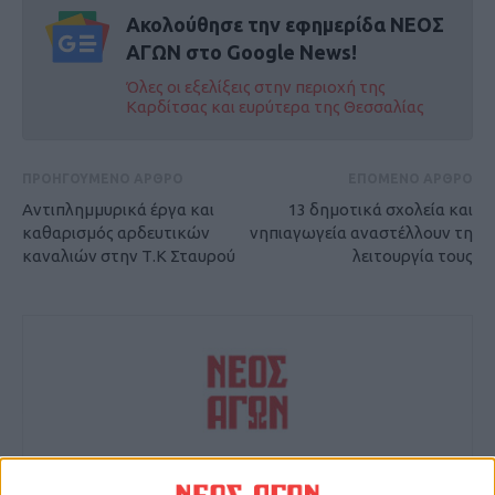
Ακολούθησε την εφημερίδα ΝΕΟΣ
ΑΓΩΝ στο Google News!
Όλες οι εξελίξεις στην περιοχή της
Καρδίτσας και ευρύτερα της Θεσσαλίας
ΠΡΟΗΓΟΥΜΕΝΟ ΑΡΘΡΟ
ΕΠΟΜΕΝΟ ΑΡΘΡΟ
Αντιπλημμυρικά έργα και
13 δημοτικά σχολεία και
καθαρισμός αρδευτικών
νηπιαγωγεία αναστέλλουν τη
καναλιών στην Τ.Κ Σταυρού
λειτουργία τους
Δημοσιογραφική Ομάδα ΝΕΟΣ ΑΓΩΝ