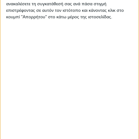
ανακαλέσετε τη συγκατάθεσή σας ανά πάσα στιγμή
επιστρέφοντας σε αυτόν τον ιστότοπο και κάνοντας κλικ στο
ΚΑΡΔΙΤΣΑ
κουμπί "Απορρήτου" στο κάτω μέρος της ιστοσελίδας.
Ξεκινά η κατεδάφιση ετοιμόρροπων
κτιρίων σε Αγναντερό και Ριζοβούνι