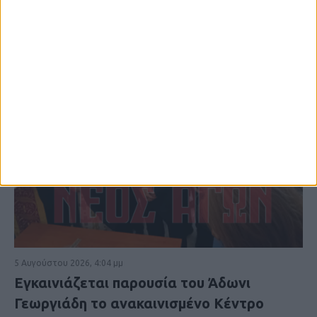
5 Αυγούστου 2026, 4:04 μμ
Εγκαινιάζεται παρουσία του Άδωνι
Γεωργιάδη το ανακαινισμένο Κέντρο