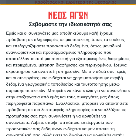
Καρδίτσας και ευρύτερα της Θεσσαλίας
ΠΡΟΗΓΟΥΜΕΝΟ ΑΡΘΡΟ
ΕΠΟΜΕΝΟ ΑΡΘΡΟ
Σεβόμαστε την ιδιωτικότητά σας
Η ευκαιρία που
Η δημοτική βιβλιοθήκη της
Εμείς και οι συνεργάτες μας αποθηκεύουμε και/ή έχουμε
παρουσιάζεται στην
Καρδίτσας στη μετά...
πρόσβαση σε πληροφορίες σε μια συσκευή, όπως τα cookies,
Αναγέννηση και οι
κορωνοϊού εποχή
και επεξεργαζόμαστε προσωπικά δεδομένα, όπως μοναδικοί
προϋποθέσεις...
αναγνωριστικοί και προσαρμοσμένες πληροφορίες που
αποστέλλονται από μια συσκευή για εξατομικευμένες διαφημίσεις
και περιεχόμενο, μέτρηση διαφήμισης και περιεχομένου, έρευνα
ακροατηρίου και ανάπτυξη υπηρεσιών.
Με την άδειά σας, εμείς
και οι συνεργάτες μας ενδέχεται να χρησιμοποιήσουμε ακριβή
δεδομένα γεωγραφικής τοποθεσίας και ταυτοποίησης μέσω
σάρωσης συσκευών. Μπορείτε να κάνετε κλικ για να συναινέσετε
στην επεξεργασία από εμάς και τους συνεργάτες μας όπως
περιγράφεται παραπάνω. Εναλλακτικά, μπορείτε να αποκτήσετε
πρόσβαση σε πιο λεπτομερείς πληροφορίες και να αλλάξετε τις
ΝΕΟΣ ΑΓΩΝ
προτιμήσεις σας πριν συναινέσετε ή να αρνηθείτε να
https://neosagon.gr
συναινέσετε.
Λάβετε υπόψη ότι κάποια επεξεργασία των
Η Αρχαιότερη Καθημερινή Πρωινή Εφημερίδα της Καρδίτσας
προσωπικών σας δεδομένων ενδέχεται να μην απαιτεί τη
συγκατάθεσή σας, αλλά έχετε το δικαίωμα να αρνηθείτε αυτήν