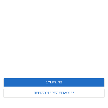
ΚΑΡΔΙΤΣΑ
Φωτιά σε φορτηγό στην Καρδίτσα
ΘΕΣΣΑΛΙΑ FM
ΑΚΟΥΣΤΕ ΖΩΝΤΑΝΑ
ΣΥΜΦΩΝΩ
ΠΕΡΙΣΣΟΤΕΡΕΣ ΕΠΙΛΟΓΕΣ
ΕΠΙΚΕΦΑΛΗΣ ΕΙΔΗΣΕΙΣ