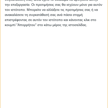
την επεξεργασία. Οι προτιμήσεις σας θα ισχύουν μόνο για αυτόν
τον ιστότοπο. Μπορείτε να αλλάξετε τις προτιμήσεις σας ή να
ΠΑΡΟΜΟΙΑ ΑΡΘΡΑ
ανακαλέσετε τη συγκατάθεσή σας ανά πάσα στιγμή
επιστρέφοντας σε αυτόν τον ιστότοπο και κάνοντας κλικ στο
κουμπί "Απορρήτου" στο κάτω μέρος της ιστοσελίδας.
ΑΘΛΗΤΙΚΑ
Στο γήπεδο του Μακεδονικού ο αγώνας
ΑΣΑ - Αρης στις 17 Αυγούστου