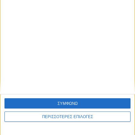
την Αντερλεχτ (0-1)
ΘΕΣΣΑΛΙΑ FM
ΑΚΟΥΣΤΕ ΖΩΝΤΑΝΑ
ΣΥΜΦΩΝΩ
ΕΠΙΚΕΦΑΛΗΣ ΕΙΔΗΣΕΙΣ
ΠΕΡΙΣΣΟΤΕΡΕΣ ΕΠΙΛΟΓΕΣ