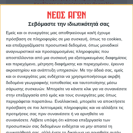
Καρδίτσας και ευρύτερα της Θεσσαλίας
Σεβόμαστε την ιδιωτικότητά σας
ΠΡΟΗΓΟΥΜΕΝΟ ΑΡΘΡΟ
ΕΠΟΜΕΝΟ ΑΡΘΡΟ
Προς αναβολή το ματς της
Λύθηκε το συμβόλαιο της
Εμείς και οι συνεργάτες μας αποθηκεύουμε και/ή έχουμε
ΑΣΑ με τον Πανσερραϊκό
ΑΣΑ με τον Αρη Λώττα
πρόσβαση σε πληροφορίες σε μια συσκευή, όπως τα cookies,
και επεξεργαζόμαστε προσωπικά δεδομένα, όπως μοναδικοί
αναγνωριστικοί και προσαρμοσμένες πληροφορίες που
αποστέλλονται από μια συσκευή για εξατομικευμένες διαφημίσεις
και περιεχόμενο, μέτρηση διαφήμισης και περιεχομένου, έρευνα
ακροατηρίου και ανάπτυξη υπηρεσιών.
Με την άδειά σας, εμείς
και οι συνεργάτες μας ενδέχεται να χρησιμοποιήσουμε ακριβή
δεδομένα γεωγραφικής τοποθεσίας και ταυτοποίησης μέσω
σάρωσης συσκευών. Μπορείτε να κάνετε κλικ για να συναινέσετε
στην επεξεργασία από εμάς και τους συνεργάτες μας όπως
Θεοδόσης Κατσάρας
περιγράφεται παραπάνω. Εναλλακτικά, μπορείτε να αποκτήσετε
https://neosagon.gr
πρόσβαση σε πιο λεπτομερείς πληροφορίες και να αλλάξετε τις
προτιμήσεις σας πριν συναινέσετε ή να αρνηθείτε να
συναινέσετε.
Λάβετε υπόψη ότι κάποια επεξεργασία των
προσωπικών σας δεδομένων ενδέχεται να μην απαιτεί τη
συγκατάθεσή σας, αλλά έχετε το δικαίωμα να αρνηθείτε αυτήν