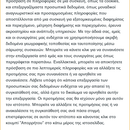
πρόσβαση σε πληροφορίες σε μια συσκευή, όπως τα cookies,
και επεξεργαζόμαστε προσωπικά δεδομένα, όπως μοναδικοί
αναγνωριστικοί και προσαρμοσμένες πληροφορίες που
αποστέλλονται από μια συσκευή για εξατομικευμένες διαφημίσεις
ΠΑΡΟΜΟΙΑ ΑΡΘΡΑ
και περιεχόμενο, μέτρηση διαφήμισης και περιεχομένου, έρευνα
ακροατηρίου και ανάπτυξη υπηρεσιών.
Με την άδειά σας, εμείς
και οι συνεργάτες μας ενδέχεται να χρησιμοποιήσουμε ακριβή
δεδομένα γεωγραφικής τοποθεσίας και ταυτοποίησης μέσω
σάρωσης συσκευών. Μπορείτε να κάνετε κλικ για να συναινέσετε
στην επεξεργασία από εμάς και τους συνεργάτες μας όπως
περιγράφεται παραπάνω. Εναλλακτικά, μπορείτε να αποκτήσετε
πρόσβαση σε πιο λεπτομερείς πληροφορίες και να αλλάξετε τις
προτιμήσεις σας πριν συναινέσετε ή να αρνηθείτε να
συναινέσετε.
Λάβετε υπόψη ότι κάποια επεξεργασία των
προσωπικών σας δεδομένων ενδέχεται να μην απαιτεί τη
συγκατάθεσή σας, αλλά έχετε το δικαίωμα να αρνηθείτε αυτήν
την επεξεργασία. Οι προτιμήσεις σας θα ισχύουν μόνο για αυτόν
VIDEO ΤΗΣ ΘΕΣΣΑΛΙΑΣ
τον ιστότοπο. Μπορείτε να αλλάξετε τις προτιμήσεις σας ή να
Σύσκεψη στην Αθήνα για αποζημιώσεις
ανακαλέσετε τη συγκατάθεσή σας ανά πάσα στιγμή
επιστρέφοντας σε αυτόν τον ιστότοπο και κάνοντας κλικ στο
χαλαζόπληκτων
κουμπί "Απορρήτου" στο κάτω μέρος της ιστοσελίδας.