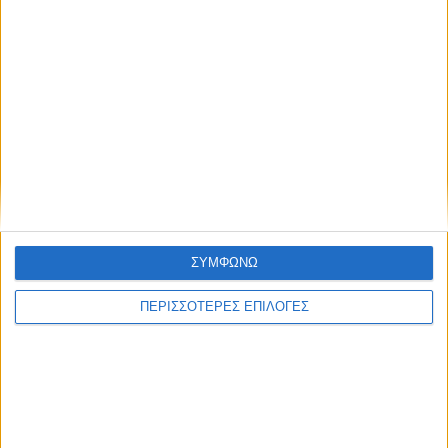
ΘΕΣΣΑΛΙΑ
Ένας νεκρός και ένας βαριά τραυματίας ο
μηνιαίος απολογισμός των τροχαίων στη
Θεσσαλία
ΣΥΜΦΩΝΩ
ΠΕΡΙΣΣΟΤΕΡΕΣ ΕΠΙΛΟΓΕΣ