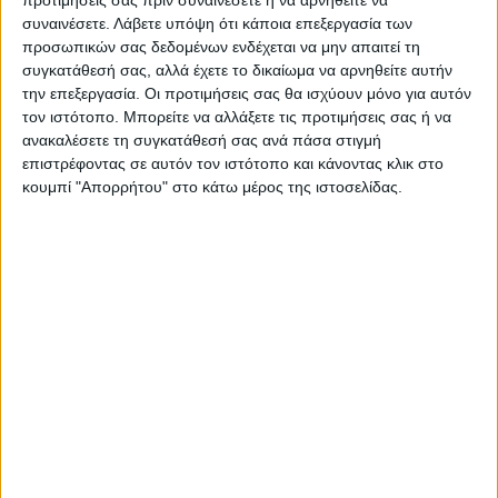
προτιμήσεις σας πριν συναινέσετε ή να αρνηθείτε να
συναινέσετε.
Λάβετε υπόψη ότι κάποια επεξεργασία των
ΘΕΣΣΑΛΙΑ
, ΑΝΑΤΟΛΙΚΗ ΣΤΕΡΕΑ, ΕΥΒΟΙΑ,
προσωπικών σας δεδομένων ενδέχεται να μην απαιτεί τη
ΑΝΑΤΟΛΙΚΗ ΠΕΛΟΠΟΝΝΗΣΟΣ
συγκατάθεσή σας, αλλά έχετε το δικαίωμα να αρνηθείτε αυτήν
την επεξεργασία. Οι προτιμήσεις σας θα ισχύουν μόνο για αυτόν
τον ιστότοπο. Μπορείτε να αλλάξετε τις προτιμήσεις σας ή να
Καιρός: Γενικά αίθριος με λίγες νεφώσεις
ανακαλέσετε τη συγκατάθεσή σας ανά πάσα στιγμή
κυρίως τις μεσημβρινές και απογευματινές
επιστρέφοντας σε αυτόν τον ιστότοπο και κάνοντας κλικ στο
ώρες.
κουμπί "Απορρήτου" στο κάτω μέρος της ιστοσελίδας.
Ανεμοι: Δυτικοί νοτιοδυτικοί 3 με 5 μποφόρ.
Θερμοκρασία: Από 01 έως 21 βαθμούς
Κελσίου.
ΚΥΚΛΑΔΕΣ, ΚΡΗΤΗ
Καιρός: Γενικά αίθριος.
Ανεμοι: Από δυτικές διευθύνσεις 4 με 5 και
από το απόγευμα τοπικά 6 μποφόρ.
Θερμοκρασία: Από 08 έως 18 βαθμούς