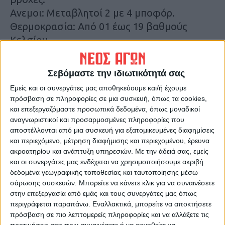
Ανεμοι: Μεταβλητοί 2 με 4 μποφόρ.
Θερμοκρασία: Από 01 έως 19 βαθμούς
Κελσίου.
ΝΗΣΙΑ ΙΟΝΙΟΥ, ΗΠΕΙΡΟΣ, ΔΥΤΙΚΗ ΣΤΕΡΕΑ,
Σεβόμαστε την ιδιωτικότητά σας
ΔΥΤΙΚΗ ΠΕΛΟΠΟΝΝΗΣΟΣ
Εμείς και οι συνεργάτες μας αποθηκεύουμε και/ή έχουμε
πρόσβαση σε πληροφορίες σε μια συσκευή, όπως τα cookies,
Καιρός: Λίγες νεφώσεις πρόσκαιρα
και επεξεργαζόμαστε προσωπικά δεδομένα, όπως μοναδικοί
αυξημένες στα ηπειρωτικά τις μεσημβρινές
αναγνωριστικοί και προσαρμοσμένες πληροφορίες που
αποστέλλονται από μια συσκευή για εξατομικευμένες διαφημίσεις
και απογευματινές ώρες, οπότε στα ορεινά
και περιεχόμενο, μέτρηση διαφήμισης και περιεχομένου, έρευνα
της Ηπείρου θα εκδηλωθούν τοπικοί
ακροατηρίου και ανάπτυξη υπηρεσιών.
Με την άδειά σας, εμείς
όμβροι.
και οι συνεργάτες μας ενδέχεται να χρησιμοποιήσουμε ακριβή
δεδομένα γεωγραφικής τοποθεσίας και ταυτοποίησης μέσω
Ανεμοι: Νοτιοδυτικοί 2 με 4 μποφόρ.
σάρωσης συσκευών. Μπορείτε να κάνετε κλικ για να συναινέσετε
Θερμοκρασία: Από 06 έως 20 βαθμούς
στην επεξεργασία από εμάς και τους συνεργάτες μας όπως
Κελσίου. Στο εσωτερικό της Ηπείρου η
περιγράφεται παραπάνω. Εναλλακτικά, μπορείτε να αποκτήσετε
ελάχιστη 2 με 3 βαθμούς χαμηλότερη.
πρόσβαση σε πιο λεπτομερείς πληροφορίες και να αλλάξετε τις