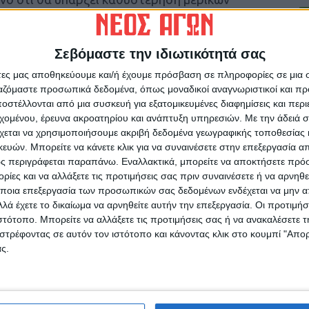
ν προστασίας για τον κορωνοϊό στα
υτές τις συνθήκες, αν θα υπάρξει τμηματική
 Δυτικής Θεσσαλίας Η ηλεκτροκίνηση στη
Σεβόμαστε την ιδιωτικότητά σας
ος – Καλαμπάκα είναι προϋπολογισμού 42
άτες μας αποθηκεύουμε και/ή έχουμε πρόσβαση σε πληροφορίες σε μια
ργαζόμαστε προσωπικά δεδομένα, όπως μοναδικοί αναγνωριστικοί και 
στέλλονται από μια συσκευή για εξατομικευμένες διαφημίσεις και περ
εχομένου, έρευνα ακροατηρίου και ανάπτυξη υπηρεσιών.
Με την άδειά σα
 Νέου Αγώνα
χεται να χρησιμοποιήσουμε ακριβή δεδομένα γεωγραφικής τοποθεσίας 
ών. Μπορείτε να κάνετε κλικ για να συναινέσετε στην επεξεργασία απ
ς περιγράφεται παραπάνω. Εναλλακτικά, μπορείτε να αποκτήσετε πρό
ίες και να αλλάξετε τις προτιμήσεις σας πριν συναινέσετε ή να αρνηθεί
ποια επεξεργασία των προσωπικών σας δεδομένων ενδέχεται να μην απ
λά έχετε το δικαίωμα να αρνηθείτε αυτήν την επεξεργασία. Οι προτιμήσ
ρίδα ΝΕΟΣ ΑΓΩΝ στο Google News!
ιστότοπο. Μπορείτε να αλλάξετε τις προτιμήσεις σας ή να ανακαλέσετε
οχή της Καρδίτσας και ευρύτερα της Θεσσαλίας
στρέφοντας σε αυτόν τον ιστότοπο και κάνοντας κλικ στο κουμπί "Απ
ς.
ΕΠΟΜΕΝΟ ΑΡΘΡΟ
..
ΕΛ.ΑΣ. αναζητά τους «ιδιοκτήτες» της