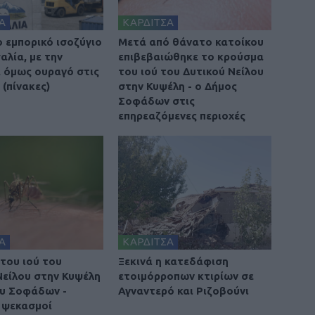
Α
ΚΑΡΔΙΤΣΑ
ο εμπορικό ισοζύγιο
Μετά από θάνατο κατοίκου
αλία, με την
επιβεβαιώθηκε το κρούσμα
 όμως ουραγό στις
του ιού του Δυτικού Νείλου
(πίνακες)
στην Κυψέλη - ο Δήμος
Σοφάδων στις
επηρεαζόμενες περιοχές
Α
ΚΑΡΔΙΤΣΑ
του ιού του
Ξεκινά η κατεδάφιση
Νείλου στην Κυψέλη
ετοιμόρροπων κτιρίων σε
υ Σοφάδων -
Αγναντερό και Ριζοβούνι
 ψεκασμοί