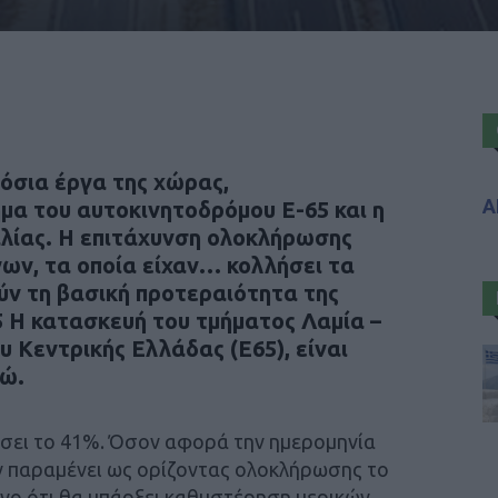
μόσια έργα της χώρας,
Α
μα του αυτοκινητοδρόμου Ε-65 και η
λίας. Η επιτάχυνση ολοκλήρωσης
ων, τα οποία είχαν… κολλήσει τα
ύν τη βασική προτεραιότητα της
5 Η κατασκευή του τμήματος Λαμία –
 Κεντρικής Ελλάδας (Ε65), είναι
ρώ.
άσει το 41%. Όσον αφορά την ημερομηνία
ν παραμένει ως ορίζοντας ολοκλήρωσης το
ένο ότι θα υπάρξει καθυστέρηση μερικών