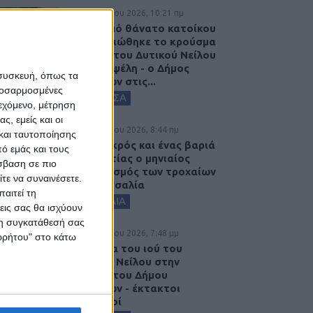
7 Αυγούστου 2026, 10:21 πμ
Μετά από θάνατο κατοίκου
επιβεβαιώθηκε το κρούσμα
του ιού του Δυτικού Νείλου
στην Κυψέλη - ο Δήμος
 συσκευή, όπως τα
Σοφάδων στις...
προσαρμοσμένες
ΚΑΡΔΙΤΣΑ
ιεχόμενο, μέτρηση
ς, εμείς και οι
7 Αυγούστου 2026, 8:44 πμ
και ταυτοποίησης
Ένας νεκρός και ένας βαριά
ό εμάς και τους
τραυματίας ο μηνιαίος
σβαση σε πιο
απολογισμός των τροχαίων
τε να συναινέσετε.
στη Θεσσαλία
αιτεί τη
ΘΕΣΣΑΛΙΑ
εις σας θα ισχύουν
 τη συγκατάθεσή σας
6 Αυγούστου 2026, 7:48 μμ
ορρήτου" στο κάτω
Κρούσμα του ιού του
Δυτικού Νείλου στην
Κυψέλη του Δήμου
Σοφάδων - έκτακτοι
ψεκασμοί