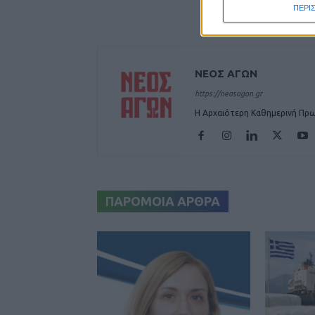
ΠΕΡΙ
ΝΕΟΣ ΑΓΩΝ
https://neosagon.gr
Η Αρχαιότερη Καθημερινή Πρω
ΠΑΡΟΜΟΙΑ ΑΡΘΡΑ