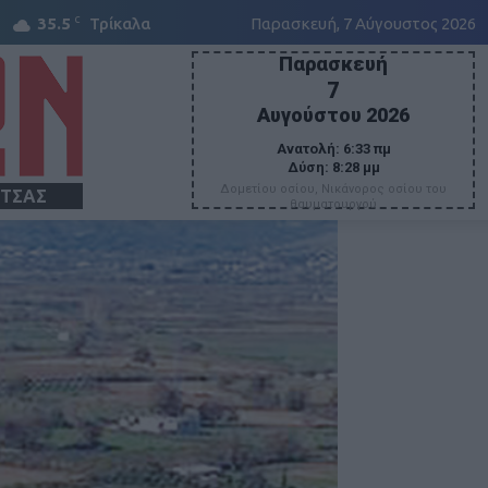
C
35.5
Τρίκαλα
Παρασκευή, 7 Αύγουστος 2026
Παρασκευή
7
Αυγούστου 2026
Ανατολή:
6:33 πμ
Δύση:
8:28 μμ
Δομετίου οσίου, Νικάνορος οσίου του
ΙΤΣΑΣ
θαυματουργού