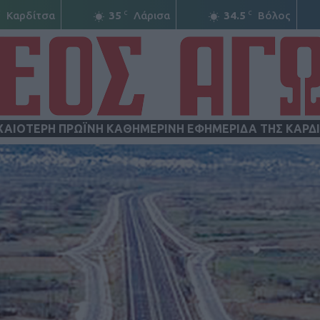
C
C
C
Καρδίτσα
35
Λάρισα
34.5
Βόλος
ΧΑΙΟΤΕΡΗ ΠΡΩΪΝΗ ΚΑΘΗΜΕΡΙΝΗ ΕΦΗΜΕΡΙΔΑ ΤΗΣ ΚΑΡΔ
ΝΕΟΣ
ΑΓΩΝ