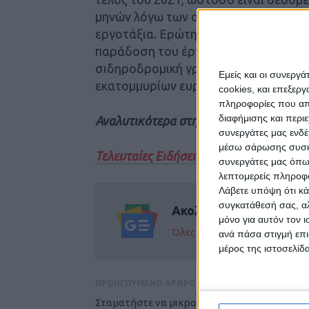
μηνών λόγω των αυστηρότερων μέτρω
εργοτάξια. Ερώτημα παραμένει, υπό α
παράδοση του έργου. Ηλεκτροκίνηση
σιδηροδρομική γραμμή Παλαιοφάρσαλ
Εμείς και οι συνεργ
εκατομμυρίων ευρώ.
cookies, και επεξε
πληροφορίες που απο
διαφήμισης και περι
Αναλυτικότερα στην έντυπη έκδοση του
συνεργάτες μας ενδέ
μέσω σάρωσης συσκευ
Τελευταίες Ειδήσεις Σήμερα
συνεργάτες μας όπω
λεπτομερείς πληροφορ
Λάβετε υπόψη ότι κά
συγκατάθεσή σας, αλ
Ακολούθησε την εφημε
μόνο για αυτόν τον 
Όλες οι εξελίξεις στην περι
ανά πάσα στιγμή επι
μέρος της ιστοσελίδα
ΠΡΟΗΓΟΥΜΕΝΟ ΑΡΘΡΟ
Σταματήστε να μικραίνετε κι άλλο την ομάδα.