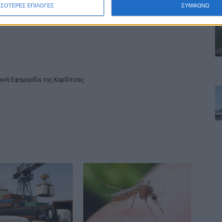
χασισοφυτείας στο Μουζάκι
ΣΣΟΤΕΡΕΣ ΕΠΙΛΟΓΕΣ
ΣΥΜΦΩΝΩ
ινή Εφημερίδα της Καρδίτσας