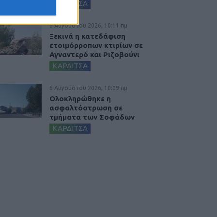
ΚΑΡΔΙΤΣΑ
6 Αυγούστου 2026, 10:11 πμ
Ξεκινά η κατεδάφιση
ετοιμόρροπων κτιρίων σε
Αγναντερό και Ριζοβούνι
ΚΑΡΔΙΤΣΑ
6 Αυγούστου 2026, 10:09 πμ
Ολοκληρώθηκε η
ασφαλτόστρωση σε
τμήματα των Σοφάδων
ΚΑΡΔΙΤΣΑ