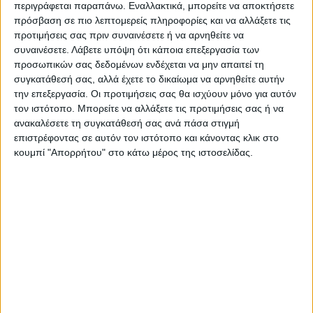
ΑΓΩΝ στο Google News!
περιγράφεται παραπάνω. Εναλλακτικά, μπορείτε να αποκτήσετε
πρόσβαση σε πιο λεπτομερείς πληροφορίες και να αλλάξετε τις
Όλες οι εξελίξεις στην περιοχή της
προτιμήσεις σας πριν συναινέσετε ή να αρνηθείτε να
Καρδίτσας και ευρύτερα της Θεσσαλίας
συναινέσετε.
Λάβετε υπόψη ότι κάποια επεξεργασία των
προσωπικών σας δεδομένων ενδέχεται να μην απαιτεί τη
συγκατάθεσή σας, αλλά έχετε το δικαίωμα να αρνηθείτε αυτήν
ΠΡΟΗΓΟΥΜΕΝΟ ΑΡΘΡΟ
ΕΠΟΜΕΝΟ ΑΡΘΡΟ
την επεξεργασία. Οι προτιμήσεις σας θα ισχύουν μόνο για αυτόν
Στις 10 το πρωί η έναρξη των
Πολύμορφες δράσεις για την
τον ιστότοπο. Μπορείτε να αλλάξετε τις προτιμήσεις σας ή να
μαθημάτων στα σχολεία
Παγκόσμια Ημέρα της
ανακαλέσετε τη συγκατάθεσή σας ανά πάσα στιγμή
σήμερα στους Δήμους
Γυναίκας
επιστρέφοντας σε αυτόν τον ιστότοπο και κάνοντας κλικ στο
Καρδίτσας, Παλαμά και
κουμπί "Απορρήτου" στο κάτω μέρος της ιστοσελίδας.
Σοφάδων
ΝΕΟΣ ΑΓΩΝ