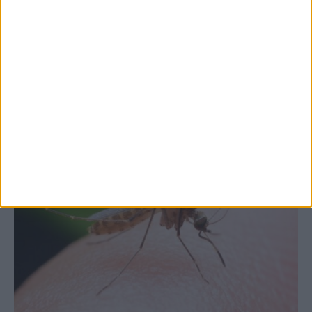
Θετικό το εμπορικό ισοζύγιο στη
Θεσσαλία, με την Καρδίτσα όμως ουραγό
στις εξαγωγές (πίνακες)
ΚΑΡΔΙΤΣΑ