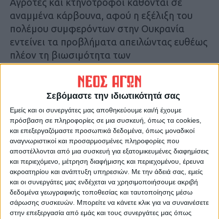
Αγρότες και κτηνοτρόφοι κάθονται σε
αναμμένα κάρβουνα, αφού η εξέλιξη του
πολέμου συμφερόντων στην Ουκρανία
εντείνει τα προβλήματα απειλώντας ευθέως
πλέον τη βιωσιμότητα των
εκμεταλλεύσεων. Η κυβέρνηση ήδη έπρεπε
να έχει σταθεί συμπαραστάτης στον
αγροτικό κόσμο, τον πραγματικό και
Σεβόμαστε την ιδιωτικότητά σας
ουσιαστικότερο επενδύτη της ελληνικής
Εμείς και οι συνεργάτες μας αποθηκεύουμε και/ή έχουμε
οικονομίας, μέσα από ένα ολοκληρωμένο
πρόσβαση σε πληροφορίες σε μια συσκευή, όπως τα cookies,
και επεξεργαζόμαστε προσωπικά δεδομένα, όπως μοναδικοί
πρόγραμμα στήριξης.
αναγνωριστικοί και προσαρμοσμένες πληροφορίες που
Κ.Π.
αποστέλλονται από μια συσκευή για εξατομικευμένες διαφημίσεις
και περιεχόμενο, μέτρηση διαφήμισης και περιεχομένου, έρευνα
Τελευταίες Ειδήσεις Σήμερα
ακροατηρίου και ανάπτυξη υπηρεσιών.
Με την άδειά σας, εμείς
και οι συνεργάτες μας ενδέχεται να χρησιμοποιήσουμε ακριβή
δεδομένα γεωγραφικής τοποθεσίας και ταυτοποίησης μέσω
σάρωσης συσκευών. Μπορείτε να κάνετε κλικ για να συναινέσετε
Ακολούθησε την εφημερίδα ΝΕΟΣ
στην επεξεργασία από εμάς και τους συνεργάτες μας όπως