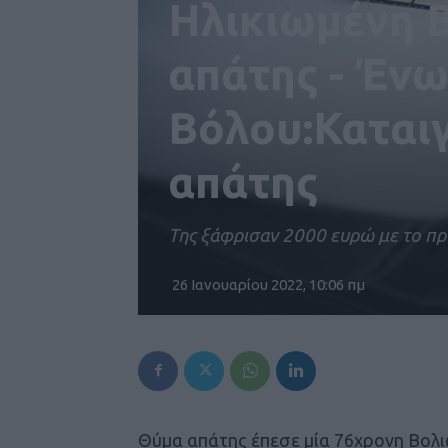
Ηλικιωμένη 
απάτης - Έν
Βόλου:Καται
απάτης
Της ξάφρισαν 2000 ευρώ με το πρ
26 Ιανουαρίου 2022, 10:06 πμ
Θύμα απάτης έπεσε μία 76χρονη Βολ