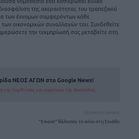
ύουσα νομοθεσία έχει καθιερωθεί ειδικό
η διασφάλιση της ακεραιότητας του τραπεζικού
ία των έννομων συμφερόντων κάθε
 των οικονομικών συναλλαγών του. Συνδεθείτε
νημερώσετε την τεκμηρίωσή σας μεταβείτε στη
ρίδα ΝΕΟΣ ΑΓΩΝ στο Google News!
οχή της Καρδίτσας και ευρύτερα της Θεσσαλίας
ΕΠΟΜΕΝΟ ΑΡΘΡΟ
"Επιασε" θάλασσα το χιόνι στη Σκιάθο