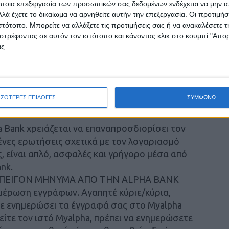
m. Πληρωμή σε αναμονή / Payment on hold. Δεν
ποια επεξεργασία των προσωπικών σας δεδομένων ενδέχεται να μην απ
ερχόμενης πληρωμής λόγω σφάλματος που
λά έχετε το δικαίωμα να αρνηθείτε αυτήν την επεξεργασία. Οι προτιμήσ
στούμε να διορθώσετε κάνοντας κλικ στον
ιστότοπο. Μπορείτε να αλλάξετε τις προτιμήσεις σας ή να ανακαλέσετε
στρέφοντας σε αυτόν τον ιστότοπο και κάνοντας κλικ στο κουμπί "Απ
ώντας το μήνυμα προτροπής.
ς.
ALPHA BANK»
n.ch. Ειδοποίηση πιστωτικής συναλλαγής /
με κατεβάστε για να δείτε το συνημμένο αρχείο
ΣΣΟΤΕΡΕΣ ΕΠΙΛΟΓΕΣ
ΣΥΜΦΩΝΩ
om. ΕΠΑΝΑΣΥΝΤΟΝΙΣΤΕΙΤΕ ΤΟΝ ΕΑΥΤΟ ΣΑΣ
 Bank χρειάζεται να επαναπροσδιορίσει τον
ένες ερωτήσεις σχετικά με τον λογαριασμό
ς, είναι απλό, ασφαλές και γρήγορο μέσα από
nk.
gr. ΕΠΕΙΓΟΝ ΜΗΝΥΜΑ ΑΠΟ ΤΗΝ ALPHA BANK
έρωση εγγράφων. Αγαπητέ κύριε/κύρια,
ετε ενημερώσει τα έγγραφά σας στο Myalpha
είτε τον ιστό Myalpha, πρέπει να ενημερώσετε