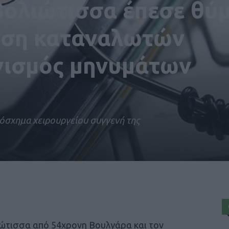
Βολιώτισσα έπεσε θύ
ωση καταναλωτών
γισμός μηνυμάτων
όσχημα χειρουργείου συγγενή της
ιώτισσα από 54χρονη Βουλγάρα και τον