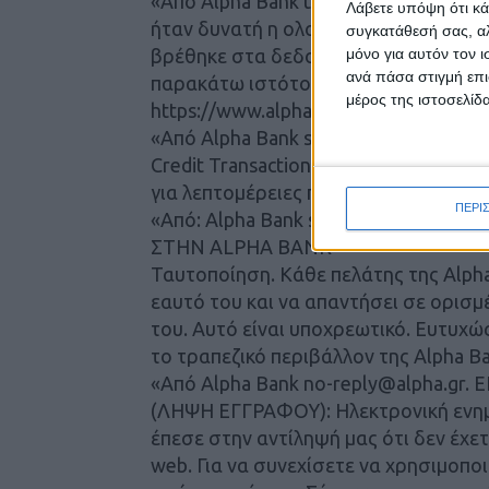
«Από Alpha Bank training@itxtend.co
Λάβετε υπόψη ότι κά
ήταν δυνατή η ολοκλήρωση μιας εισ
συγκατάθεσή σας, αλ
βρέθηκε στα δεδομένα μας. Μας συνι
μόνο για αυτόν τον 
ανά πάσα στιγμή επι
παρακάτω ιστότοπό μας και ακολουθ
μέρος της ιστοσελίδα
https://www.alpha.gr. Με εκτίμηση, 
«Από Alpha Bank spam@adp-architekte
Credit Transaction Alert.. Παρακαλού
για λεπτομέρειες πληρωμής.»
ΠΕΡΙ
«Από: Alpha Bank sun@boeuneng.c
ΣΤΗΝ ALPHA BANK
Ταυτοποίηση. Κάθε πελάτης της Alpha
εαυτό του και να απαντήσει σε ορισμ
του. Αυτό είναι υποχρεωτικό. Ευτυχώ
το τραπεζικό περιβάλλον της Alpha Ba
«Από Alpha Bank no-reply@alpha.
(ΛΗΨΗ ΕΓΓΡΑΦΟΥ): Ηλεκτρονική ενημ
έπεσε στην αντίληψή μας ότι δεν έχ
web. Για να συνεχίσετε να χρησιμοποι