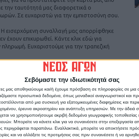
τε την ταυτότητά μας διαφορετικά ο
 ωρών. Σε ευχαριστώ για την εμπιστοσύνη σου.
η, Η εισερχόμενη συναλλαγή μας απορρίφθηκε
εν έχουν επικυρωθεί. Κάντε κλικ εδώ για
 πληρωμή. Ευχαριστούμε για την τραπεζική
ic.ch. Αγαπητέ πελάτη, Χάρη στο νέο έτος, η
εύσει όλους μας τραπεζικούς λογαριασμούς
 λίγες ώρες ο λογαριασμός μας θα
Σεβόμαστε την ιδιωτικότητά σας
ης με μας νόμους ALPHA2022, θα πρέπει να
άτες μας αποθηκεύουμε και/ή έχουμε πρόσβαση σε πληροφορίες σε μια
 ξανά τον λογαριασμό μας παρακάτω γρήγορα.
ργαζόμαστε προσωπικά δεδομένα, όπως μοναδικοί αναγνωριστικοί και 
αυτά τα κάνουμε για την ασφάλειά μας.
στέλλονται από μια συσκευή για εξατομικευμένες διαφημίσεις και περ
20.01.2022 *Υπηρεσία ηλεκτρονικής
εχομένου, έρευνα ακροατηρίου και ανάπτυξη υπηρεσιών.
Με την άδειά σα
χεται να χρησιμοποιήσουμε ακριβή δεδομένα γεωγραφικής τοποθεσίας 
ών. Μπορείτε να κάνετε κλικ για να συναινέσετε στην επεξεργασία απ
οράς πίστωσης / Credit transfer notification.
ς περιγράφεται παραπάνω. Εναλλακτικά, μπορείτε να αποκτήσετε πρό
λεπτομέρειες πληρωμής.»
ίες και να αλλάξετε τις προτιμήσεις σας πριν συναινέσετε ή να αρνηθεί