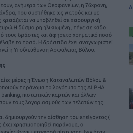
τουν, ανήμερα των Θεοφανείων, η 76χρονη,
Α
άνδρα, που συστήθηκε ως γιατρός και με
 χρειάζεται να υποβληθεί σε χειρουργική
 ευρώ.Η δύσμοιρη ηλικιωμένη , πήγε σε κάδο
πό τους δράστες και άφησετο χρηματικό ποσό
έλαβε το ποσό. Η δράστιδα έχει αναγνωριστεί
ργεί η Υποδιεύθυνση Ασφάλειας Βόλου.
ης
υταίες μέρες η Ένωση Καταναλωτών Βόλου &
μοποιούν παράνομα το λογότυπο της ALPHA
banking, πιστωτικών καρτών και άλλων
σουν τους λογαριασμούς των πελατών της
ι δημιουργούν την αίσθηση του επείγοντος (
ς έχει χρησιμοποιηθεί παράνομα, ο
 ωρών, έγινε μεταφορά πίστωσης, δεν ήταν