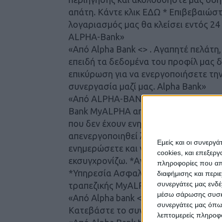
απάτη. Κάντε κλικ ΕΔΩ * Επιβεβαιώσ
λογαριασμός μας θα κλείσει εντός 24
ALPHA-Bank»
«Από Alpha Bank <> . Αγαπητέ πελάτ
επειδή τα δεδομένα του προφίλ μας δ
επικύρωση για να ενεργοποιήσετε την
συνεργασία μαζί μας. Alpha Bank»
«Από ALPHA-BANK .gr support@biobout
Bank MyАLPHA αποφάσισε να απαγορ
που δεν έχουν ενημερωθεί. Μετά από
απενεργοποιηθεί λόγω μη συμμόρφωσ
Εμείς και οι συνεργ
ενημερώσετε και να ενεργοποιήσετε
cookies, και επεξε
εκσυγχρονίζω. *Αγαπητέ πελάτη, όλα 
πληροφορίες που απο
*Υπηρεσία Ασφαλείας ALPHA В A N К 
διαφήμισης και περι
συνεργάτες μας ενδέ
τραπεζικής MyАLPHA.»
μέσω σάρωσης συσκευ
«Από Alpha bank <>. Ειδοποίηση μεταφ
συνεργάτες μας όπω
Κατεβάστε το συνημμένο αρχείο για 
λεπτομερείς πληροφορ