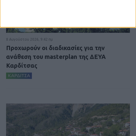
8 Αυγούστου 2026, 9:42 πμ
Προχωρούν οι διαδικασίες για την
ανάθεση του masterplan της ΔΕΥΑ
Καρδίτσας
ΚΑΡΔΙΤΣΑ