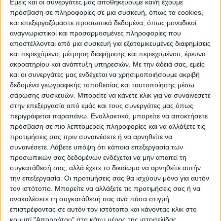
Εμείς και οι συνεργάτες μας αποθηκεύουμε και/ή έχουμε
προϋπάρχουσες υποκείμενες ασθένειες,
πρόσβαση σε πληροφορίες σε μια συσκευή, όπως τα cookies,
είναι συχνά αδύνατο να γνωρίζουμε εάν
και επεξεργαζόμαστε προσωπικά δεδομένα, όπως μοναδικοί
κάποιο ανεπιθύμητο συμβάν προκλήθηκε
αναγνωριστικοί και προσαρμοσμένες πληροφορίες που
αποστέλλονται από μια συσκευή για εξατομικευμένες διαφημίσεις
από το εμβόλιο ή θα συνέβαινε ούτως ή
και περιεχόμενο, μέτρηση διαφήμισης και περιεχομένου, έρευνα
άλλως.
ακροατηρίου και ανάπτυξη υπηρεσιών.
Με την άδειά σας, εμείς
και οι συνεργάτες μας ενδέχεται να χρησιμοποιήσουμε ακριβή
Όμως μπορούμε να κάνουμε παρατηρήσεις
δεδομένα γεωγραφικής τοποθεσίας και ταυτοποίησης μέσω
σάρωσης συσκευών. Μπορείτε να κάνετε κλικ για να συναινέσετε
κοιτώντας το ρυθμό εμφάνισης κάποιων
στην επεξεργασία από εμάς και τους συνεργάτες μας όπως
περιστατικών που χρονικά συσχετίζονται με
περιγράφεται παραπάνω. Εναλλακτικά, μπορείτε να αποκτήσετε
ένα εμβόλιο- δηλαδή έπονται του
πρόσβαση σε πιο λεπτομερείς πληροφορίες και να αλλάξετε τις
προτιμήσεις σας πριν συναινέσετε ή να αρνηθείτε να
εμβολιασμού. Μπορούμε δηλαδή να
συναινέσετε.
Λάβετε υπόψη ότι κάποια επεξεργασία των
κοιτάξουμε τις τάσεις εμφάνισης και να τις
προσωπικών σας δεδομένων ενδέχεται να μην απαιτεί τη
συγκρίνουμε με την πιθανότητα εμφάνισης
συγκατάθεσή σας, αλλά έχετε το δικαίωμα να αρνηθείτε αυτήν
αντίστοιχων γεγονότων στο γενικό
την επεξεργασία. Οι προτιμήσεις σας θα ισχύουν μόνο για αυτόν
τον ιστότοπο. Μπορείτε να αλλάξετε τις προτιμήσεις σας ή να
πληθυσμό.
ανακαλέσετε τη συγκατάθεσή σας ανά πάσα στιγμή
επιστρέφοντας σε αυτόν τον ιστότοπο και κάνοντας κλικ στο
Τα ερωτήματα όμως που έχουν σημασία για
κουμπί "Απορρήτου" στο κάτω μέρος της ιστοσελίδας.