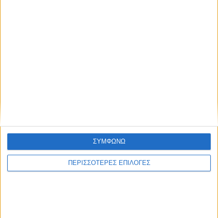
ΠΑΡΟΜΟΙΑ ΑΡΘΡΑ
ΣΥΜΦΩΝΩ
ΠΕΡΙΣΣΟΤΕΡΕΣ ΕΠΙΛΟΓΕΣ
ΕΛΛΑΔΑ
Σε εγρήγορση οι Αρχές για την έξαρση του
ιού του Δυτικού Νείλου, στο επίκεντρο η