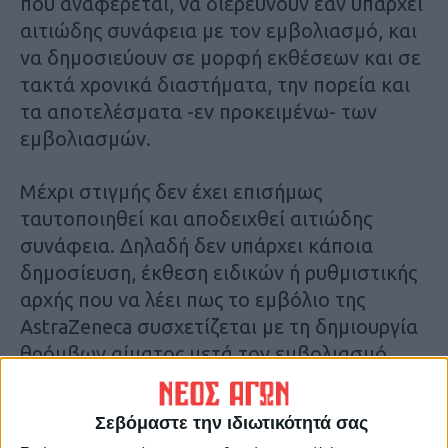
που αναφέρεται, να διερευνούν εάν υπάρχει
αιτιώδης συνάφεια με τον εμβολιασμό, και
να δημοσιεύουν σε μορφή εκθέσεων και σε
τακτά χρονικά διαστήματα, την πορεία και
τα αποτελέσματα -εν προκειμένω- των
εμβολιασμών.
Μέχρι στιγμής δεν έχει επισήμως
ταυτοποιηθεί και αποδειχθεί αιτιώδης
συνάφεια. Δηλαδή δεν υπάρχει κάποια
δημοσίευση, έκθεση ειδικών ή ρυθμιστικής
αρχής που να λέει πως το εμβόλιο της
AstraZeneca συσχετίζεται με τη δημιουργία
θρόμβων αίματος μετά τον εμβολιασμό.
Σε κάποιους μεμονωμένους ασθενείς για
Σεβόμαστε την ιδιωτικότητά σας
τους οποίους υπάρχουν άλλοι λόγοι όπως