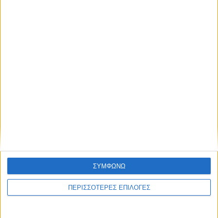
ΚΑΡΔΙΤΣΑ
Σε εξέλιξη τα έργα αγροτικής οδοποιίας
σε περιοχές του Δήμου Παλαμά (ΦΩΤΟ)
ΘΕΣΣΑΛΙΑ FM
ΣΥΜΦΩΝΩ
ΑΚΟΥΣΤΕ ΖΩΝΤΑΝΑ
ΠΕΡΙΣΣΟΤΕΡΕΣ ΕΠΙΛΟΓΕΣ