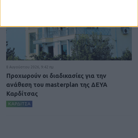
8 Αυγούστου 2026, 9:42 πμ
Προχωρούν οι διαδικασίες για την
ανάθεση του masterplan της ΔΕΥΑ
Καρδίτσας
ΚΑΡΔΙΤΣΑ