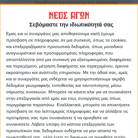
Καρδίτσας και ευρύτερα της Θεσσαλίας
ΠΡΟΗΓΟΥΜΕΝΟ ΑΡΘΡΟ
ΕΠΟΜΕΝΟ ΑΡΘΡΟ
Σεβόμαστε την ιδιωτικότητά σας
Ηχηρό μήνυμα για την
Το Φλεβάρη η έναρξη της
Εμείς και οι συνεργάτες μας αποθηκεύουμε και/ή έχουμε
προστασία της υγείας και για
δοκιμαστικής λειτουργίας
πρόσβαση σε πληροφορίες σε μια συσκευή, όπως τα cookies,
σύγχρονο δημόσιο δωρεάν
του έργου ύδρευσης από τη
και επεξεργαζόμαστε προσωπικά δεδομένα, όπως μοναδικοί
Ε.Σ.Υ
Λίμνη Σμοκόβου
αναγνωριστικοί και προσαρμοσμένες πληροφορίες που
αποστέλλονται από μια συσκευή για εξατομικευμένες διαφημίσεις
και περιεχόμενο, μέτρηση διαφήμισης και περιεχομένου, έρευνα
ακροατηρίου και ανάπτυξη υπηρεσιών.
Με την άδειά σας, εμείς
και οι συνεργάτες μας ενδέχεται να χρησιμοποιήσουμε ακριβή
δεδομένα γεωγραφικής τοποθεσίας και ταυτοποίησης μέσω
σάρωσης συσκευών. Μπορείτε να κάνετε κλικ για να συναινέσετε
στην επεξεργασία από εμάς και τους συνεργάτες μας όπως
περιγράφεται παραπάνω. Εναλλακτικά, μπορείτε να αποκτήσετε
πρόσβαση σε πιο λεπτομερείς πληροφορίες και να αλλάξετε τις
ΝΕΟΣ ΑΓΩΝ
προτιμήσεις σας πριν συναινέσετε ή να αρνηθείτε να
https://neosagon.gr
συναινέσετε.
Λάβετε υπόψη ότι κάποια επεξεργασία των
Η Αρχαιότερη Καθημερινή Πρωινή Εφημερίδα της Καρδίτσας
προσωπικών σας δεδομένων ενδέχεται να μην απαιτεί τη
συγκατάθεσή σας, αλλά έχετε το δικαίωμα να αρνηθείτε αυτήν