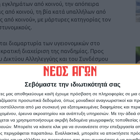
 εγκλημάτων από κοινού, την απόπειρα
ς από κοινού, τη βία κατά υπαλλήλων από
ας από κοινού», με μάρτυρες κατηγορίας τον
στυνομικούς.
είται διαμαρτυρία των υγειονομικών στο
κρατική διαχείριση της πανδημίας. Προς
 Δικτύου Αλληλεγγύης και του Συνδέσμου
TE 3, κάποιοι από τους οποίους
οδοσία. Στο τέλος της διαμαρτυρίας,
 και τους επιβάλλουν πρόστιμα, παρόλο που
Σεβόμαστε την ιδιωτικότητά σας
ς.
άτες μας αποθηκεύουμε και/ή έχουμε πρόσβαση σε πληροφορίες σε μια
ργαζόμαστε προσωπικά δεδομένα, όπως μοναδικοί αναγνωριστικοί και 
έρες μετά την καταστροφική πλημμύρα στον
στέλλονται από μια συσκευή για εξατομικευμένες διαφημίσεις και περ
ρ. Μητσοτάκη στην Καρδίτσα, ισχυρές δυνάμεις
εχομένου, έρευνα ακροατηρίου και ανάπτυξη υπηρεσιών.
Με την άδειά σα
χεται να χρησιμοποιήσουμε ακριβή δεδομένα γεωγραφικής τοποθεσίας 
οσέγγιση μικρής ομάδας πολιτών στον χώρο
ών. Μπορείτε να κάνετε κλικ για να συναινέσετε στην επεξεργασία απ
ηλακίζουν απειλώντας ταυτόχρονα κάποιους
ς περιγράφεται παραπάνω. Εναλλακτικά, μπορείτε να αποκτήσετε πρό
ές.
ίες και να αλλάξετε τις προτιμήσεις σας πριν συναινέσετε ή να αρνηθεί