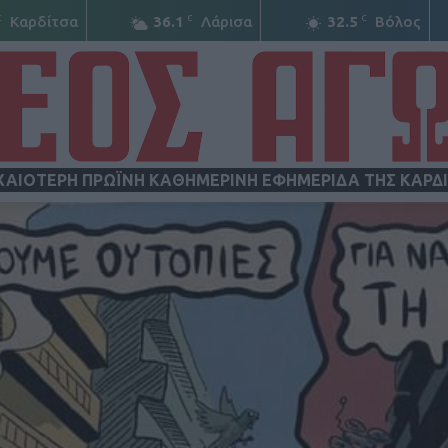
C
C
C
Καρδίτσα
36.1
Λάρισα
32.5
Βόλος
ΧΑΙΟΤΕΡΗ ΠΡΩΪΝΗ ΚΑΘΗΜΕΡΙΝΗ ΕΦΗΜΕΡΙΔΑ ΤΗΣ ΚΑΡΔ
ΝΕΟΣ
ΑΓΩΝ