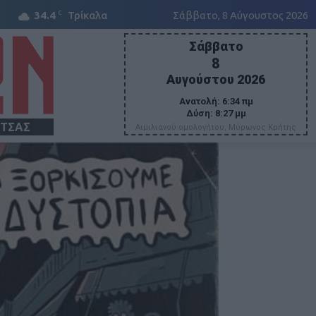
C
34.4
Τρίκαλα
Σάββατο, 8 Αύγουστος 2026
Σάββατο
8
Αυγούστου 2026
Ανατολή:
6:34 πμ
Δύση:
8:27 μμ
ΙΤΣΑΣ
Αιμιλιανού ομολογήτου, Μύρωνος Κρήτης