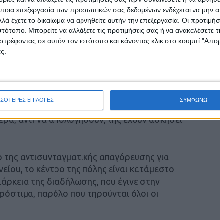
ποια επεξεργασία των προσωπικών σας δεδομένων ενδέχεται να μην απ
λούνται σε απολογία στο αστυνομικό τμήμα δύο
λά έχετε το δικαίωμα να αρνηθείτε αυτήν την επεξεργασία. Οι προτιμήσ
ιστότοπο. Μπορείτε να αλλάξετε τις προτιμήσεις σας ή να ανακαλέσετε
ου Δικτύου Αλληλεγγύης, για κάλεσμα
στρέφοντας σε αυτόν τον ιστότοπο και κάνοντας κλικ στο κουμπί "Απ
τεχνείου μέσω δημοσιευμένου κειμένου οι
ς.
ι!
εία Λάππα δυο αστυνομικοί προπηλακίζουν και
ανή βία, με τη δικαιολογία ότι δεν τηρεί τα
ΣΣΟΤΕΡΕΣ ΕΠΙΛΟΓΕΣ
ΣΥΜΦΩΝΩ
ηλα ενισχύσεις, ενώ στο τέλος την μεταφέρουν
ερα, αντί να απολογηθούν, της έχουν ασκήσει
ιο της αντισυνταγματικής απαγόρευσης για
είου, το κέντρο της πόλης είναι κατάμεστο
ιάρκεια της διαδήλωσης, που έγινε στην
ρόστιμα, παρόλο που τηρούνται όλοι οι