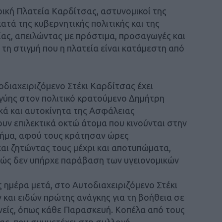
τρική Πλατεία Καρδίτσας, αστυνομικοί της
τά της κυβερνητικής πολιτικής και της
ίας, απειλώντας με πρόστιμα, προσαγωγές και
η στιγμή που η πλατεία είναι κατάμεστη από
οδιαχειριζόμενο Στέκι Καρδίτσας έχει
γύης στον πολιτικό κρατούμενο Δημήτρη
κά και αυτοκίνητα της Ασφάλειας
υν επιλεκτικά οκτώ άτομα που κινούνται στην
μήμα, αφού τους κράτησαν ώρες
ι ζητώντας τους μέχρι και αποτυπώματα,
θώς δεν υπήρχε παράβαση των υγειονομικών
ς ημέρα μετά, στο Αυτοδιαχειριζόμενο Στέκι
και ειδών πρώτης ανάγκης για τη βοήθεια σε
νείς, όπως κάθε Παρασκευή. Κοπέλα από τους
ς, που συμμετέχει στη συλλογή,