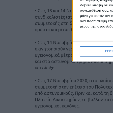
Λάβετε υπόψη ότι κά
• Στις 13 και 14 Νοεμβρίου 2020, κα
συγκατάθεσή σας, αλ
μόνο για αυτόν τον 
συνδικαλιστές ιατροί και τρία μέλη τ
ανά πάσα στιγμή επι
συμμετοχής στη διαδήλωση του Πολυ
μέρος της ιστοσελίδα
πρώτοι και μέσω Facebook οι δεύτερο
• Στις 14 Νοεμβρίου 2020, στην πλατ
ακινητοποιούν νεαρή κοπέλα με πρωτοφ
ΠΕΡΙ
υγειονομικά μέτρα, ζητώντας παράλλ
και στο αστυνομικό τμήμα. Μέχρι σήμ
και δίωξη!
• Στις 17 Νοεμβρίου 2020, στο πλαίσ
συμμετοχή στην επέτειο του Πολυτεχν
από αστυνομικούς. Πριν και κατά τη δ
Πλατεία Δικαστηρίων, επιβάλλονται π
υγειονομικοί κανόνες.