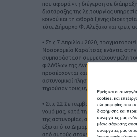
που αφορά «τη διέγερση σε διάπραξη
διατάραξης της λειτουργίας υπηρεσία
κοινού και τη φθορά ξένης ιδιοκτησί
τότε Δήμαρχο Φ. Αλεξάκο και τρεις α
• Στις 7 Απριλίου 2020, πραγματοποι
Νοσοκομείο Καρδίτσας ενάντια στην 
συμπαράσταση συμμετέχουν μέλη του
φιλάθλων της Αναγέννησης ULTRAS GA
προσέρχονται και για εθελοντική αιμ
αστυνομικοί πλησιάζουν εννέα άτομα
τηρούσαν τους υγειονομικούς κανόνε
Εμείς και οι συνεργ
cookies, και επεξε
• Στις 22 Σεπτεμβρίου 2020, λίγες μ
πληροφορίες που απο
νομό μας, κατά την επίσκεψη του Κυ
διαφήμισης και περι
συνεργάτες μας ενδέ
της αστυνομίας, απαγορεύουν την πρ
μέσω σάρωσης συσκευ
έξω από το Δημαρχείο και τους προπ
συνεργάτες μας όπω
από αυτούς στοχευμένα με προσαγωγ
λεπτομερείς πληροφορ