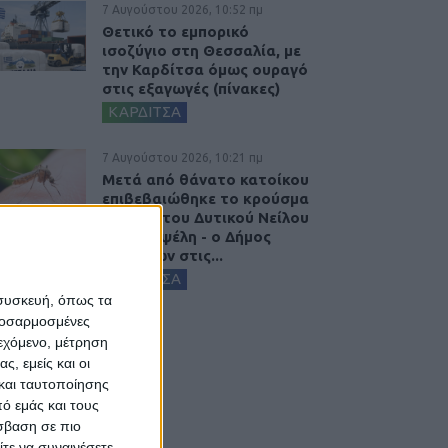
7 Αυγούστου 2026, 10:52 πμ
Θετικό το εμπορικό
ισοζύγιο στη Θεσσαλία, με
την Καρδίτσα όμως ουραγό
στις εξαγωγές (πίνακες)
ΚΑΡΔΙΤΣΑ
7 Αυγούστου 2026, 10:21 πμ
Μετά από θάνατο κατοίκου
επιβεβαιώθηκε το κρούσμα
του ιού του Δυτικού Νείλου
στην Κυψέλη - ο Δήμος
Σοφάδων στις...
ΚΑΡΔΙΤΣΑ
 συσκευή, όπως τα
προσαρμοσμένες
ιεχόμενο, μέτρηση
ς, εμείς και οι
και ταυτοποίησης
ό εμάς και τους
σβαση σε πιο
τε να συναινέσετε.