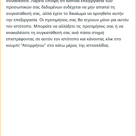
συναινέσετε.
Λάβετε υπόψη ότι κάποια επεξεργασία των
προσωπικών σας δεδομένων ενδέχεται να μην απαιτεί τη
ΝΕΟΣ ΑΓΩΝ
συγκατάθεσή σας, αλλά έχετε το δικαίωμα να αρνηθείτε αυτήν
https://neosagon.gr
την επεξεργασία. Οι προτιμήσεις σας θα ισχύουν μόνο για αυτόν
Η Αρχαιότερη Καθημερινή Πρωινή Εφημερίδα της Καρδίτσας
τον ιστότοπο. Μπορείτε να αλλάξετε τις προτιμήσεις σας ή να
ανακαλέσετε τη συγκατάθεσή σας ανά πάσα στιγμή
επιστρέφοντας σε αυτόν τον ιστότοπο και κάνοντας κλικ στο
κουμπί "Απορρήτου" στο κάτω μέρος της ιστοσελίδας.
ΠΑΡΟΜΟΙΑ ΑΡΘΡΑ