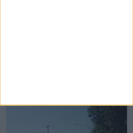
6 Αυγούστου 2026, 10:11 πμ
Ξεκινά η κατεδάφιση ετοιμόρροπων
κτιρίων σε Αγναντερό και Ριζοβούνι
ΚΑΡΔΙΤΣΑ