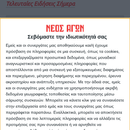
Τελευταίες Ειδήσεις Σήμερα
Ακολούθησε την εφημερίδα ΝΕΟΣ
ΑΓΩΝ στο Google News!
Σεβόμαστε την ιδιωτικότητά σας
Όλες οι εξελίξεις στην περιοχή της
Εμείς και οι συνεργάτες μας αποθηκεύουμε και/ή έχουμε
Καρδίτσας και ευρύτερα της Θεσσαλίας
πρόσβαση σε πληροφορίες σε μια συσκευή, όπως τα cookies,
και επεξεργαζόμαστε προσωπικά δεδομένα, όπως μοναδικοί
αναγνωριστικοί και προσαρμοσμένες πληροφορίες που
ΠΡΟΗΓΟΥΜΕΝΟ ΑΡΘΡΟ
ΕΠΟΜΕΝΟ ΑΡΘΡΟ
αποστέλλονται από μια συσκευή για εξατομικευμένες διαφημίσεις
Πανέτοιμοι για τις πρώτες
Διαδήλωσαν ενάντια στο
και περιεχόμενο, μέτρηση διαφήμισης και περιεχομένου, έρευνα
τουφεκιές οι κυνηγοί
Φράγμα της Μεσοχώρας
ακροατηρίου και ανάπτυξη υπηρεσιών.
Με την άδειά σας, εμείς
και οι συνεργάτες μας ενδέχεται να χρησιμοποιήσουμε ακριβή
δεδομένα γεωγραφικής τοποθεσίας και ταυτοποίησης μέσω
σάρωσης συσκευών. Μπορείτε να κάνετε κλικ για να συναινέσετε
στην επεξεργασία από εμάς και τους συνεργάτες μας όπως
περιγράφεται παραπάνω. Εναλλακτικά, μπορείτε να αποκτήσετε
πρόσβαση σε πιο λεπτομερείς πληροφορίες και να αλλάξετε τις
προτιμήσεις σας πριν συναινέσετε ή να αρνηθείτε να