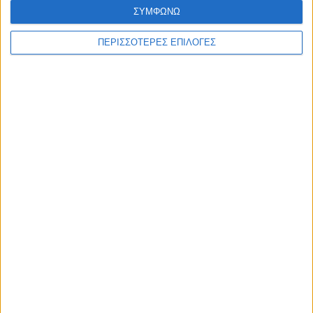
ΣΥΜΦΩΝΩ
ΠΕΡΙΣΣΟΤΕΡΕΣ ΕΠΙΛΟΓΕΣ
WEB TV
Τροχαίο στο δρόμο Καρδίτσα - Δέλτα