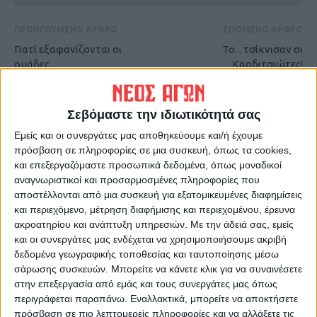
ΠΡΟΗΓΟΥΜΕΝΟ ΑΡΘΡΟ
ΕΠΟΜΕΝΟ ΑΡΘΡΟ
Γιατί εξαφανίζονται οι
Το... τσίκνισαν οι
ομάδες...
Καρδιτσιώτες!
(ΦΩΤΟ+VIDEO)
Σεβόμαστε την ιδιωτικότητά σας
Εμείς και οι συνεργάτες μας αποθηκεύουμε και/ή έχουμε
πρόσβαση σε πληροφορίες σε μια συσκευή, όπως τα cookies,
και επεξεργαζόμαστε προσωπικά δεδομένα, όπως μοναδικοί
αναγνωριστικοί και προσαρμοσμένες πληροφορίες που
αποστέλλονται από μια συσκευή για εξατομικευμένες διαφημίσεις
και περιεχόμενο, μέτρηση διαφήμισης και περιεχομένου, έρευνα
ΝΕΟΣ ΑΓΩΝ
ακροατηρίου και ανάπτυξη υπηρεσιών.
Με την άδειά σας, εμείς
και οι συνεργάτες μας ενδέχεται να χρησιμοποιήσουμε ακριβή
https://neosagon.gr
δεδομένα γεωγραφικής τοποθεσίας και ταυτοποίησης μέσω
Η Αρχαιότερη Καθημερινή Πρωινή Εφημερίδα της Καρδίτσας
σάρωσης συσκευών. Μπορείτε να κάνετε κλικ για να συναινέσετε
στην επεξεργασία από εμάς και τους συνεργάτες μας όπως
περιγράφεται παραπάνω. Εναλλακτικά, μπορείτε να αποκτήσετε
πρόσβαση σε πιο λεπτομερείς πληροφορίες και να αλλάξετε τις