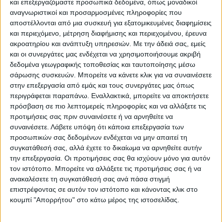
και επεξεργαζόμαστε προσωπικά δεδομένα, όπως μοναδικοί
αναγνωριστικοί και προσαρμοσμένες πληροφορίες που
ΠΑΡΟΜΟΙΑ ΑΡΘΡΑ
αποστέλλονται από μια συσκευή για εξατομικευμένες διαφημίσεις
και περιεχόμενο, μέτρηση διαφήμισης και περιεχομένου, έρευνα
ακροατηρίου και ανάπτυξη υπηρεσιών.
Με την άδειά σας, εμείς
και οι συνεργάτες μας ενδέχεται να χρησιμοποιήσουμε ακριβή
δεδομένα γεωγραφικής τοποθεσίας και ταυτοποίησης μέσω
σάρωσης συσκευών. Μπορείτε να κάνετε κλικ για να συναινέσετε
στην επεξεργασία από εμάς και τους συνεργάτες μας όπως
περιγράφεται παραπάνω. Εναλλακτικά, μπορείτε να αποκτήσετε
πρόσβαση σε πιο λεπτομερείς πληροφορίες και να αλλάξετε τις
προτιμήσεις σας πριν συναινέσετε ή να αρνηθείτε να
συναινέσετε.
Λάβετε υπόψη ότι κάποια επεξεργασία των
προσωπικών σας δεδομένων ενδέχεται να μην απαιτεί τη
VIDEO ΤΗΣ ΘΕΣΣΑΛΙΑΣ
συγκατάθεσή σας, αλλά έχετε το δικαίωμα να αρνηθείτε αυτήν
την επεξεργασία. Οι προτιμήσεις σας θα ισχύουν μόνο για αυτόν
Ρήξη στις λαϊκές αγορές
τον ιστότοπο. Μπορείτε να αλλάξετε τις προτιμήσεις σας ή να
ανακαλέσετε τη συγκατάθεσή σας ανά πάσα στιγμή
επιστρέφοντας σε αυτόν τον ιστότοπο και κάνοντας κλικ στο
κουμπί "Απορρήτου" στο κάτω μέρος της ιστοσελίδας.