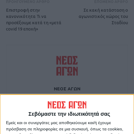
ΠΡΟΗΓΟΥΜΕΝΟ ΑΡΘΡΟ
ΕΠΟΜΕΝΟ ΑΡΘΡΟ
Επιστροφή στην
Σε κακή κατάσταση ο
κανονικότητα Τι να
αγωνιστικός χώρος του
προσέξουμε κατά τη «μετά
Σταδίου
covid 19 εποχή»
ΝΕΟΣ ΑΓΩΝ
https://neosagon.gr
Η Αρχαιότερη Καθημερινή Πρωινή Εφημερίδα της Καρδίτσας
Σεβόμαστε την ιδιωτικότητά σας
Εμείς και οι συνεργάτες μας αποθηκεύουμε και/ή έχουμε
πρόσβαση σε πληροφορίες σε μια συσκευή, όπως τα cookies,