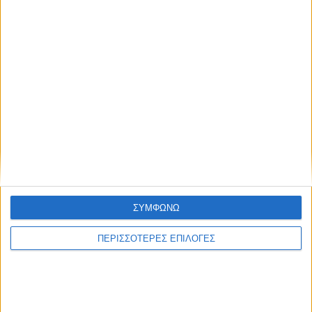
9 Αυγούστου 2026, 10:42 πμ
Τη ρυθμιστική θήρας για τη νέα κυνηγετική
ΣΥΜΦΩΝΩ
περίοδο εξέδωσε το Δασαρχείο
Καρδίτσας
ΠΕΡΙΣΣΟΤΕΡΕΣ ΕΠΙΛΟΓΕΣ
ΚΑΡΔΙΤΣΑ