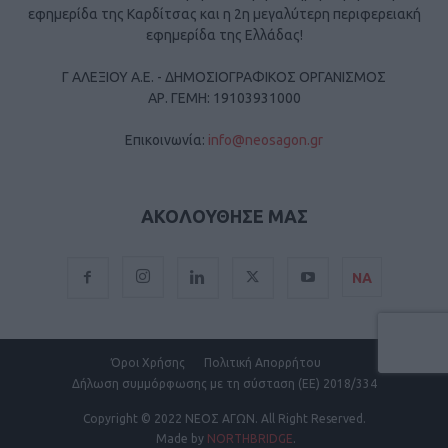
εφημερίδα της Καρδίτσας και η 2η μεγαλύτερη περιφερειακή
εφημερίδα της Ελλάδας!
Γ ΑΛΕΞΙΟΥ Α.Ε. - ΔΗΜΟΣΙΟΓΡΑΦΙΚΟΣ ΟΡΓΑΝΙΣΜΟΣ
ΑΡ. ΓΕΜΗ: 19103931000
Επικοινωνία:
info@neosagon.gr
ΑΚΟΛΟΥΘΗΣΕ ΜΑΣ
ΝΑ
Όροι Χρήσης
Πολιτική Απορρήτου
Δήλωση συμμόρφωσης με τη σύσταση (ΕΕ) 2018/334
Copyright
© 2022 ΝΕΟΣ ΑΓΩΝ.
All Right Reserved.
Made by
NORTHBRIDGE
.