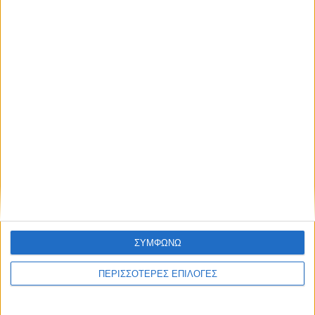
ΣΥΜΦΩΝΩ
6 Αυγούστου 2026, 7:48 μμ
Κρούσμα του ιού του Δυτικού Νείλου στην
ΠΕΡΙΣΣΟΤΕΡΕΣ ΕΠΙΛΟΓΕΣ
Κυψέλη του Δήμου Σοφάδων - έκτακτοι
ψεκασμοί