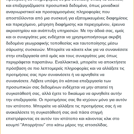
και επεξεργαζόμαστε προσωπικά δεδομένα, όπως μοναδικοί
αναγνωριστικοί και προσαρμοσμένες πληροφορίες που
ΠΑΡΟΜΟΙΑ ΑΡΘΡΑ
αποστέλλονται από μια συσκευή για εξατομικευμένες διαφημίσεις
και περιεχόμενο, μέτρηση διαφήμισης και περιεχομένου, έρευνα
ακροατηρίου και ανάπτυξη υπηρεσιών.
Με την άδειά σας, εμείς
και οι συνεργάτες μας ενδέχεται να χρησιμοποιήσουμε ακριβή
δεδομένα γεωγραφικής τοποθεσίας και ταυτοποίησης μέσω
σάρωσης συσκευών. Μπορείτε να κάνετε κλικ για να συναινέσετε
στην επεξεργασία από εμάς και τους συνεργάτες μας όπως
περιγράφεται παραπάνω. Εναλλακτικά, μπορείτε να αποκτήσετε
πρόσβαση σε πιο λεπτομερείς πληροφορίες και να αλλάξετε τις
προτιμήσεις σας πριν συναινέσετε ή να αρνηθείτε να
συναινέσετε.
Λάβετε υπόψη ότι κάποια επεξεργασία των
προσωπικών σας δεδομένων ενδέχεται να μην απαιτεί τη
VIDEO ΤΗΣ ΘΕΣΣΑΛΙΑΣ
συγκατάθεσή σας, αλλά έχετε το δικαίωμα να αρνηθείτε αυτήν
την επεξεργασία. Οι προτιμήσεις σας θα ισχύουν μόνο για αυτόν
Περιπέτεια για τον πρόεδρο του Ε.Κ.Λ
τον ιστότοπο. Μπορείτε να αλλάξετε τις προτιμήσεις σας ή να
Γιάννη Σκόκα
ανακαλέσετε τη συγκατάθεσή σας ανά πάσα στιγμή
επιστρέφοντας σε αυτόν τον ιστότοπο και κάνοντας κλικ στο
κουμπί "Απορρήτου" στο κάτω μέρος της ιστοσελίδας.