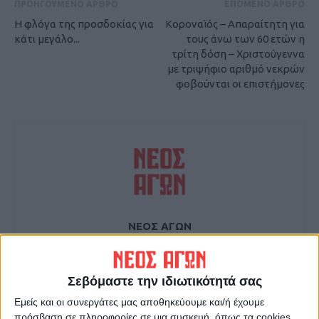
ΠΡΟΗΓΟΥΜΕΝΟ ΑΡΘΡΟ
ΕΠΟΜΕΝΟ ΑΡΘΡΟ
Η φλόγα της προσδοκίας για
Κοροναϊός – Απαραίτητη για
κάτι μεγάλο...
τους άνω των 60 ετών η
τρίτη δόση – Χριστούγεννα
με τριψήφιο αριθμό νεκρών
φοβούνται οι επιστήμονες
ΝΕΟΣ ΑΓΩΝ
https://neosagon.gr
Η Αρχαιότερη Καθημερινή Πρωινή Εφημερίδα της Καρδίτσας
Σεβόμαστε την ιδιωτικότητά σας
Εμείς και οι συνεργάτες μας αποθηκεύουμε και/ή έχουμε
πρόσβαση σε πληροφορίες σε μια συσκευή, όπως τα cookies,