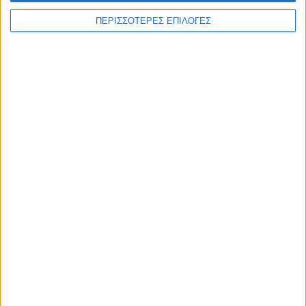
ΠΕΡΙΣΣΟΤΕΡΕΣ ΕΠΙΛΟΓΕΣ
ΔΙΕΘΝΗ
Έκθεση-σοκ για τη Βενεζουέλα:
Υποσιτισμός, σκέψεις αυτοκτονίας και
τεράστιες ελλείψεις στα σχολεία