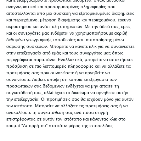
Καμτσάτκα εξέδωσε επίσημη ανακοίνωση,
αναγνωριστικοί και προσαρμοσμένες πληροφορίες που
στην οποία αναφέρει:
αποστέλλονται από μια συσκευή για εξατομικευμένες διαφημίσεις
και περιεχόμενο, μέτρηση διαφήμισης και περιεχομένου, έρευνα
«Όλες οι υπηρεσίες εκτάκτων αναγκών
ακροατηρίου και ανάπτυξη υπηρεσιών.
Με την άδειά σας, εμείς
και οι συνεργάτες μας ενδέχεται να χρησιμοποιήσουμε ακριβή
έχουν ειδοποιηθεί και έχουν σταλεί, ώστε
δεδομένα γεωγραφικής τοποθεσίας και ταυτοποίησης μέσω
να εξετάσουν το δρομολόγιο του
σάρωσης συσκευών. Μπορείτε να κάνετε κλικ για να συναινέσετε
αεροσκάφους. Δύο ελικόπτερα κι ένα
στην επεξεργασία από εμάς και τους συνεργάτες μας όπως
εξειδικευμένο αεροσκάφος ερευνούν την
περιγράφεται παραπάνω. Εναλλακτικά, μπορείτε να αποκτήσετε
πρόσβαση σε πιο λεπτομερείς πληροφορίες και να αλλάξετε τις
περιοχή. Σωστικά συνεργεία είναι έτοιμα
προτιμήσεις σας πριν συναινέσετε ή να αρνηθείτε να
να μεταβούν από την Παλάνα στο σημείο
συναινέσετε.
Λάβετε υπόψη ότι κάποια επεξεργασία των
όπου εντοπίστηκε το αεροσκάφος».
προσωπικών σας δεδομένων ενδέχεται να μην απαιτεί τη
συγκατάθεσή σας, αλλά έχετε το δικαίωμα να αρνηθείτε αυτήν
την επεξεργασία. Οι προτιμήσεις σας θα ισχύουν μόνο για αυτόν
Την ίδια στιγμή, οι Αρχές διερευνούν εάν
τον ιστότοπο. Μπορείτε να αλλάξετε τις προτιμήσεις σας ή να
τίθεται ζήτημα παραβίασης κανόνων
ανακαλέσετε τη συγκατάθεσή σας ανά πάσα στιγμή
ασφαλείας με αφορμή το συγκεκριμένο
επιστρέφοντας σε αυτόν τον ιστότοπο και κάνοντας κλικ στο
κουμπί "Απορρήτου" στο κάτω μέρος της ιστοσελίδας.
περιστατικό.