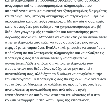
και επεξεργαζόμαστε προσωπικά δεδομένα, όπως μοναδικοί
Ο ισραηλινός στρατός ανακοίνωσε πως
αναγνωριστικοί και προσαρμοσμένες πληροφορίες που
εκτοξεύτηκαν επτά ρουκέτες από την Γάζα,
αποστέλλονται από μια συσκευή για εξατομικευμένες διαφημίσεις
και συναγερμοί ενεργοποιήθηκαν στην
και περιεχόμενο, μέτρηση διαφήμισης και περιεχομένου, έρευνα
ακροατηρίου και ανάπτυξη υπηρεσιών.
Με την άδειά σας, εμείς
Ιερουσαλήμ και τις γύρω περιοχές.
και οι συνεργάτες μας ενδέχεται να χρησιμοποιήσουμε ακριβή
Πρόσθεσε πως συνεχίζεται η εκτόξευση
δεδομένα γεωγραφικής τοποθεσίας και ταυτοποίησης μέσω
ρουκετών από τον παλαιστινιακό θύλακα με
σάρωσης συσκευών. Μπορείτε να κάνετε κλικ για να συναινέσετε
στόχο το νότιο Ισραήλ.
στην επεξεργασία από εμάς και τους συνεργάτες μας όπως
περιγράφεται παραπάνω. Εναλλακτικά, μπορείτε να αποκτήσετε
πρόσβαση σε πιο λεπτομερείς πληροφορίες και να αλλάξετε τις
Ματαιώθηκε η πορεία για την «Ημέρα
προτιμήσεις σας πριν συναινέσετε ή να αρνηθείτε να
της Ιερουσαλήμ»
συναινέσετε.
Λάβετε υπόψη ότι κάποια επεξεργασία των
προσωπικών σας δεδομένων ενδέχεται να μην απαιτεί τη
συγκατάθεσή σας, αλλά έχετε το δικαίωμα να αρνηθείτε αυτήν
Στο ίδιο πλαίσιο, η πορεία των χιλιάδων
την επεξεργασία. Οι προτιμήσεις σας θα ισχύουν μόνο για αυτόν
νέων Ισραηλινών που ήταν
τον ιστότοπο. Μπορείτε να αλλάξετε τις προτιμήσεις σας ή να
προγραμματισμένη για το βράδυ της
ανακαλέσετε τη συγκατάθεσή σας ανά πάσα στιγμή
επιστρέφοντας σε αυτόν τον ιστότοπο και κάνοντας κλικ στο
Δευτέρας στην Παλιά Πόλη της Ιερουσαλήμ,
κουμπί "Απορρήτου" στο κάτω μέρος της ιστοσελίδας.
προκειμένου να γιορταστεί η Ημέρα της
πόλης, ματαιώθηκε λόγω των ταραχών που