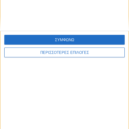
ΣΥΜΦΩΝΩ
ΠΕΡΙΣΣΟΤΕΡΕΣ ΕΠΙΛΟΓΕΣ
ΔΙΕΘΝΗ
«Χρυσά» θωρηκτά: Έως 275 δισ. δολάρια
θα κοστίσει ο στόλος της κλάσης
«Ντόναλντ Τραμπ»