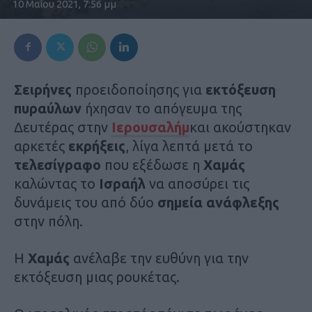
10 Μαΐου 2021, 7:56 μμ
Σειρήνες
προειδοποίησης για
εκτόξευση
πυραύλων
ήχησαν το απόγευμα της
Δευτέρας στην
Ιερουσαλήμ
και ακούστηκαν
αρκετές
εκρήξεις
, λίγα λεπτά μετά το
τελεσίγραφο
που εξέδωσε η
Χαμάς
καλώντας το
Ισραήλ
να αποσύρει τις
δυνάμεις του από δύο
σημεία ανάφλεξης
στην πόλη.
Η
Χαμάς
ανέλαβε την ευθύνη για την
εκτόξευση μιας ρουκέτας.