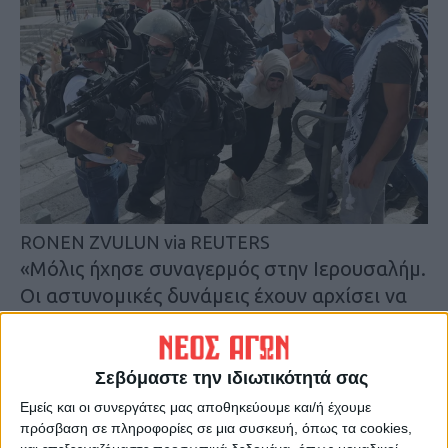
RONEN ZVULUN via REUTERS
«Μόλις ήχησε συναγερμός στην Ιερουσαλήμ.
Οι αστυνομικές δυνάμεις έχουν αρχίσει να
απομακρύνουν εκατοντάδες ανθρώπους»
που είχαν συγκεντρωθεί στο Τείχος και να
τους μεταφέρουν σε ασφαλέστερα μέρη,
Σεβόμαστε την ιδιωτικότητά σας
ανέφερε η αστυνομία.
Εμείς και οι συνεργάτες μας αποθηκεύουμε και/ή έχουμε
πρόσβαση σε πληροφορίες σε μια συσκευή, όπως τα cookies,