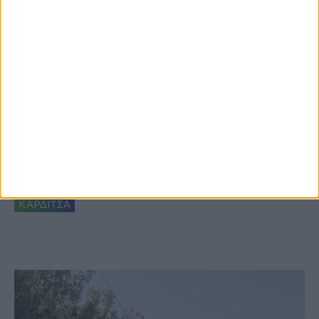
6 Αυγούστου 2026, 7:48 μμ
Κρούσμα του ιού του Δυτικού Νείλου στην
Κυψέλη του Δήμου Σοφάδων - έκτακτοι
ψεκασμοί
ΚΑΡΔΙΤΣΑ