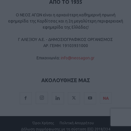
ΑΠΟ ΤΟ 1935
Ο ΝΕΟΣ ΑΓΩΝ είναι η αρχαιότερη καθημερινή πρωινή
εφημερίδα της Καρδίτσας και η 2η μεγαλύτερη περιφερειακή
εφημερίδα της Ελλάδας!
Γ ΑΛΕΞΙΟΥ Α.Ε. - ΔΗΜΟΣΙΟΓΡΑΦΙΚΟΣ ΟΡΓΑΝΙΣΜΟΣ
ΑΡ. ΓΕΜΗ: 19103931000
Επικοινωνία:
info@neosagon.gr
ΑΚΟΛΟΥΘΗΣΕ ΜΑΣ
ΝΑ
Όροι Χρήσης
Πολιτική Απορρήτου
Δήλωση συμμόρφωσης με τη σύσταση (ΕΕ) 2018/334