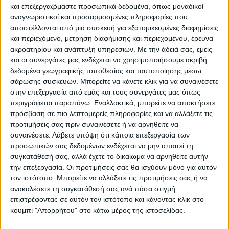
και επεξεργαζόμαστε προσωπικά δεδομένα, όπως μοναδικοί
ΠΑΡΟΜΟΙΑ ΑΡΘΡΑ
αναγνωριστικοί και προσαρμοσμένες πληροφορίες που
αποστέλλονται από μια συσκευή για εξατομικευμένες διαφημίσεις
και περιεχόμενο, μέτρηση διαφήμισης και περιεχομένου, έρευνα
ακροατηρίου και ανάπτυξη υπηρεσιών.
Με την άδειά σας, εμείς
και οι συνεργάτες μας ενδέχεται να χρησιμοποιήσουμε ακριβή
δεδομένα γεωγραφικής τοποθεσίας και ταυτοποίησης μέσω
σάρωσης συσκευών. Μπορείτε να κάνετε κλικ για να συναινέσετε
στην επεξεργασία από εμάς και τους συνεργάτες μας όπως
περιγράφεται παραπάνω. Εναλλακτικά, μπορείτε να αποκτήσετε
πρόσβαση σε πιο λεπτομερείς πληροφορίες και να αλλάξετε τις
προτιμήσεις σας πριν συναινέσετε ή να αρνηθείτε να
συναινέσετε.
Λάβετε υπόψη ότι κάποια επεξεργασία των
προσωπικών σας δεδομένων ενδέχεται να μην απαιτεί τη
VIDEO ΤΗΣ ΘΕΣΣΑΛΙΑΣ
συγκατάθεσή σας, αλλά έχετε το δικαίωμα να αρνηθείτε αυτήν
Ρήξη στις λαϊκές αγορές
την επεξεργασία. Οι προτιμήσεις σας θα ισχύουν μόνο για αυτόν
τον ιστότοπο. Μπορείτε να αλλάξετε τις προτιμήσεις σας ή να
ανακαλέσετε τη συγκατάθεσή σας ανά πάσα στιγμή
επιστρέφοντας σε αυτόν τον ιστότοπο και κάνοντας κλικ στο
κουμπί "Απορρήτου" στο κάτω μέρος της ιστοσελίδας.