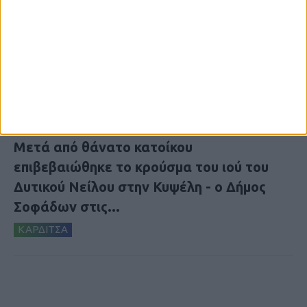
7 Αυγούστου 2026, 10:21 πμ
Μετά από θάνατο κατοίκου
επιβεβαιώθηκε το κρούσμα του ιού του
Δυτικού Νείλου στην Κυψέλη - ο Δήμος
Σοφάδων στις...
ΚΑΡΔΙΤΣΑ