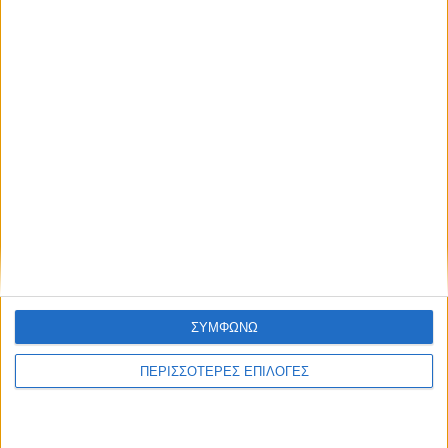
8 Αυγούστου 2026, 1:21 μμ
Υψηλός ο κίνδυνος πυρκαγιάς την Κυριακή
στο Ν. Καρδίτσας
ΣΥΜΦΩΝΩ
ΚΑΡΔΙΤΣΑ
ΠΕΡΙΣΣΟΤΕΡΕΣ ΕΠΙΛΟΓΕΣ