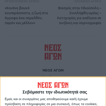
ΠΡΟΗΓΟΥΜΕΝΟ ΑΡΘΡΟ
ΕΠΟΜΕΝΟ ΑΡΘΡΟ
«Κανένα βουνό
Βιασμός στην Ηλιούπολη –
ανυπεράσπιστο, η ζωή στα
Συνελήφθη ιερέας –
Άγραφα έχει παρελθόν,
Κατηγορίες για ασέλγεια σε
παρόν και μέλλον»
ανήλικη και πορνογραφία
ΝΕΟΣ ΑΓΩΝ
https://neosagon.gr
Η Αρχαιότερη Καθημερινή Πρωινή Εφημερίδα της Καρδίτσας
Σεβόμαστε την ιδιωτικότητά σας
Εμείς και οι συνεργάτες μας αποθηκεύουμε και/ή έχουμε
πρόσβαση σε πληροφορίες σε μια συσκευή, όπως τα cookies,