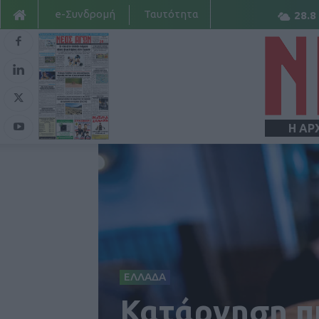
e-Συνδρομή
Ταυτότητα
28.8
Η ΑΡ
ΕΛΛΑΔΑ
Κατάργηση π