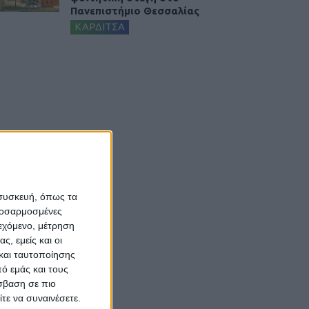
Πανεπιστήμιο Θεσσαλίας
ΚΑΡΔΙΤΣΑ
 συσκευή, όπως τα
προσαρμοσμένες
ιεχόμενο, μέτρηση
ς, εμείς και οι
και ταυτοποίησης
ό εμάς και τους
σβαση σε πιο
τε να συναινέσετε.