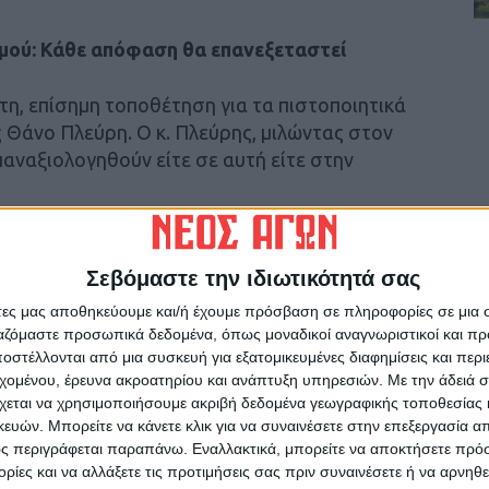
σμού: Κάθε απόφαση θα επανεξεταστεί
τη, επίσημη τοποθέτηση για τα πιστοποιητικά
 Θάνο Πλεύρη. Ο κ. Πλεύρης, μιλώντας στον
αναξιολογηθούν είτε σε αυτή είτε στην
άζουμε στο καλοκαίρι να πηγαίνουμε στην
γότερους περιορισμούς, υπογράμμισε ωστόσο
Σεβόμαστε την ιδιωτικότητά σας
των πιστοποιητικών, θα αρθεί με την
άτες μας αποθηκεύουμε και/ή έχουμε πρόσβαση σε πληροφορίες σε μια
λησιάζει το φθινόπωρο.
ργαζόμαστε προσωπικά δεδομένα, όπως μοναδικοί αναγνωριστικοί και 
στέλλονται από μια συσκευή για εξατομικευμένες διαφημίσεις και περ
με την προϋπόθεση επανεξέτασης το
εχομένου, έρευνα ακροατηρίου και ανάπτυξη υπηρεσιών.
Με την άδειά σα
χεται να χρησιμοποιήσουμε ακριβή δεδομένα γεωγραφικής τοποθεσίας 
είναι διαφορετικές. Το ξεκαθαρίζουμε. Όποιες
ών. Μπορείτε να κάνετε κλικ για να συναινέσετε στην επεξεργασία απ
τοποιητικών, στην δυνατότητα πρόσβασης των
ς περιγράφεται παραπάνω. Εναλλακτικά, μπορείτε να αποκτήσετε πρό
απαγορεύεται να μπουν- θα επανεξεταστούν
ίες και να αλλάξετε τις προτιμήσεις σας πριν συναινέσετε ή να αρνηθεί
 […] Το ευρωπαϊκό πιστοποιητικό παραμένει