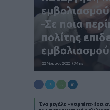
εμβολιασμού:
-Σε ποια περ
πολίτης επιδ
εμβολιασμού
22 Μαρτίου 2022, 9:34 πμ
Ένα μεγάλο «ντιμπέιτ» έχει α