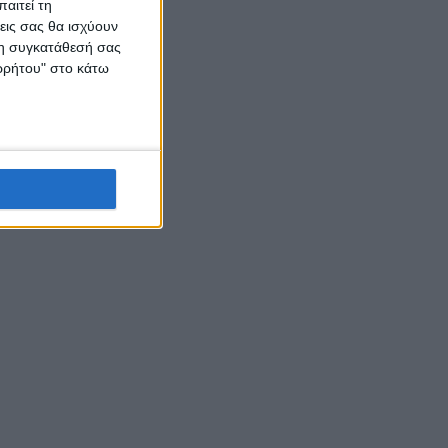
αιτεί τη
εις σας θα ισχύουν
 τη συγκατάθεσή σας
ορρήτου" στο κάτω