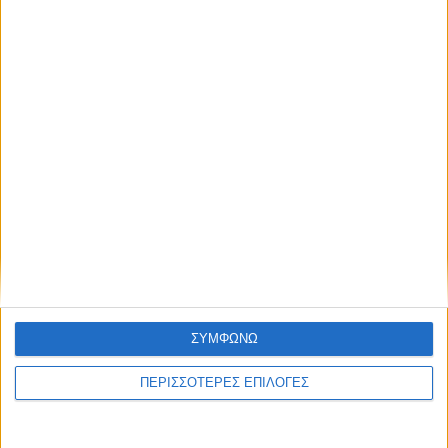
776 κρατούμενοι σε εγκαταστάσεις
χωρητικότητας 600 ατόμων στις φυλακές
Τρικάλων
ΘΕΣΣΑΛΙΑ FM
ΑΚΟΥΣΤΕ ΖΩΝΤΑΝΑ
ΣΥΜΦΩΝΩ
ΠΕΡΙΣΣΟΤΕΡΕΣ ΕΠΙΛΟΓΕΣ
ΕΠΙΚΕΦΑΛΗΣ ΕΙΔΗΣΕΙΣ