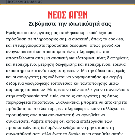
βιοτεχνία ξυλείας
Σεβόμαστε την ιδιωτικότητά σας
Εμείς και οι συνεργάτες μας αποθηκεύουμε και/ή έχουμε
πρόσβαση σε πληροφορίες σε μια συσκευή, όπως τα cookies,
και επεξεργαζόμαστε προσωπικά δεδομένα, όπως μοναδικοί
αναγνωριστικοί και προσαρμοσμένες πληροφορίες που
αποστέλλονται από μια συσκευή για εξατομικευμένες διαφημίσεις
ΝΕΟΣ ΑΓΩΝ
και περιεχόμενο, μέτρηση διαφήμισης και περιεχομένου, έρευνα
ακροατηρίου και ανάπτυξη υπηρεσιών.
Με την άδειά σας, εμείς
https://neosagon.gr
και οι συνεργάτες μας ενδέχεται να χρησιμοποιήσουμε ακριβή
Η Αρχαιότερη Καθημερινή Πρωινή Εφημερίδα της Καρδίτσας
δεδομένα γεωγραφικής τοποθεσίας και ταυτοποίησης μέσω
σάρωσης συσκευών. Μπορείτε να κάνετε κλικ για να συναινέσετε
στην επεξεργασία από εμάς και τους συνεργάτες μας όπως
περιγράφεται παραπάνω. Εναλλακτικά, μπορείτε να αποκτήσετε
πρόσβαση σε πιο λεπτομερείς πληροφορίες και να αλλάξετε τις
προτιμήσεις σας πριν συναινέσετε ή να αρνηθείτε να
ΠΑΡΟΜΟΙΑ ΑΡΘΡΑ
συναινέσετε.
Λάβετε υπόψη ότι κάποια επεξεργασία των
προσωπικών σας δεδομένων ενδέχεται να μην απαιτεί τη
συγκατάθεσή σας, αλλά έχετε το δικαίωμα να αρνηθείτε αυτήν