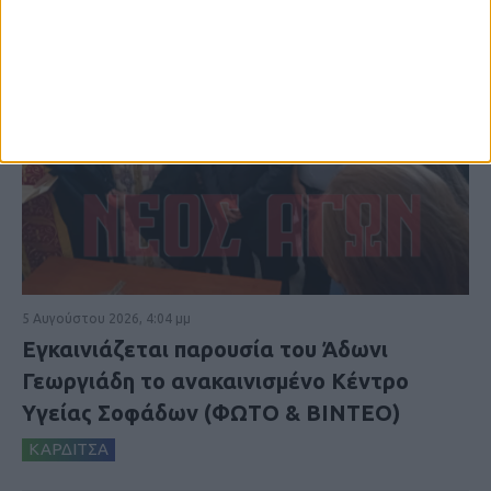
5 Αυγούστου 2026, 4:04 μμ
Εγκαινιάζεται παρουσία του Άδωνι
Γεωργιάδη το ανακαινισμένο Κέντρο
Υγείας Σοφάδων (ΦΩΤΟ & ΒΙΝΤΕΟ)
ΚΑΡΔΙΤΣΑ