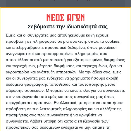
ΠΡΟΗΓΟΥΜΕΝΟ ΑΡΘΡΟ
ΕΠΟΜΕΝΟ ΑΡΘΡΟ
Κορωνοϊός στην Ιταλία:
Μένουμε σπίτι, σημαίνει
Σεβόμαστε την ιδιωτικότητά σας
Εικόνες «αποκάλυψης» στο
μένουμε και Αθήνα…
Εμείς και οι συνεργάτες μας αποθηκεύουμε και/ή έχουμε
νοσοκομείο του Μπέργκαμο
πρόσβαση σε πληροφορίες σε μια συσκευή, όπως τα cookies,
(video)
και επεξεργαζόμαστε προσωπικά δεδομένα, όπως μοναδικοί
αναγνωριστικοί και προσαρμοσμένες πληροφορίες που
αποστέλλονται από μια συσκευή για εξατομικευμένες διαφημίσεις
και περιεχόμενο, μέτρηση διαφήμισης και περιεχομένου, έρευνα
ακροατηρίου και ανάπτυξη υπηρεσιών.
Με την άδειά σας, εμείς
και οι συνεργάτες μας ενδέχεται να χρησιμοποιήσουμε ακριβή
δεδομένα γεωγραφικής τοποθεσίας και ταυτοποίησης μέσω
σάρωσης συσκευών. Μπορείτε να κάνετε κλικ για να συναινέσετε
στην επεξεργασία από εμάς και τους συνεργάτες μας όπως
ΝΕΟΣ ΑΓΩΝ
περιγράφεται παραπάνω. Εναλλακτικά, μπορείτε να αποκτήσετε
πρόσβαση σε πιο λεπτομερείς πληροφορίες και να αλλάξετε τις
https://neosagon.gr
προτιμήσεις σας πριν συναινέσετε ή να αρνηθείτε να
Η Αρχαιότερη Καθημερινή Πρωινή Εφημερίδα της Καρδίτσας
συναινέσετε.
Λάβετε υπόψη ότι κάποια επεξεργασία των
προσωπικών σας δεδομένων ενδέχεται να μην απαιτεί τη