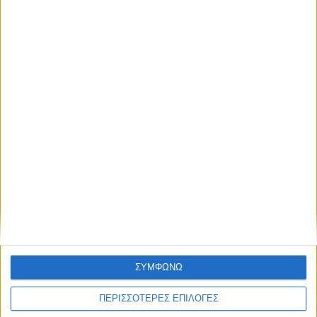
ΚΑΡΔΙΤΣΑ
Παρανάλωμα του πυρός έγινε ΙΧ έξω από
το Μορφοβούνι, έσπευσε η Πυροσβεστική
(ΦΩΤΟ)
ΘΕΣΣΑΛΙΑ FM
ΣΥΜΦΩΝΩ
ΑΚΟΥΣΤΕ ΖΩΝΤΑΝΑ
ΠΕΡΙΣΣΟΤΕΡΕΣ ΕΠΙΛΟΓΕΣ