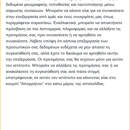
των ΡΟΜΑ δημιουργούν εύλογες ανησυχίες
δεδομένα γεωγραφικής τοποθεσίας και ταυτοποίησης μέσω
για πιθανή προσβολή και εξάπλωση του
σάρωσης συσκευών. Μπορείτε να κάνετε κλικ για να συναινέσετε
COVID 19.
στην επεξεργασία από εμάς και τους συνεργάτες μας όπως
περιγράφεται παραπάνω. Εναλλακτικά, μπορείτε να αποκτήσετε
πρόσβαση σε πιο λεπτομερείς πληροφορίες και να αλλάξετε τις
Με βάση τα παραπάνω θα σας
προτιμήσεις σας πριν συναινέσετε ή να αρνηθείτε να
παρακαλούσαμε όπως λάβετε τα
συναινέσετε.
Λάβετε υπόψη ότι κάποια επεξεργασία των
προσωπικών σας δεδομένων ενδέχεται να μην απαιτεί τη
ενδεικνυόμενα μέτρα αντίστοιχα με αυτά
συγκατάθεσή σας, αλλά έχετε το δικαίωμα να αρνηθείτε αυτήν
που ελήφθησαν για την περίπτωση της Ν.
την επεξεργασία. Οι προτιμήσεις σας θα ισχύουν μόνο για αυτόν
Σμύρνης στη Λάρισα. Ειδικότερα θα
τον ιστότοπο. Μπορείτε να αλλάξετε τις προτιμήσεις σας ή να
παρακαλούσαμε να γίνουν τα σχετικά
ανακαλέσετε τη συγκατάθεσή σας ανά πάσα στιγμή
επιστρέφοντας σε αυτόν τον ιστότοπο και κάνοντας κλικ στο
δειγματοληπτικά τεστ και να περιοριστεί η
κουμπί "Απορρήτου" στο κάτω μέρος της ιστοσελίδας.
κυκλοφορία από και προς τον οικισμό,
ώστε να προστατευτεί τόσο η δική τους
υγεία όσο και γενικότερα η δημόσια υγεία”.
Τελευταίες Ειδήσεις Σήμερα