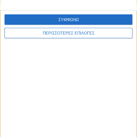
ΣΥΜΦΩΝΩ
ΠΕΡΙΣΣΟΤΕΡΕΣ ΕΠΙΛΟΓΕΣ
ΚΑΡΔΙΤΣΑ
Κρούσμα του ιού του Δυτικού Νείλου στην
Κυψέλη του Δήμου Σοφάδων - έκτακτοι
ψεκασμοί