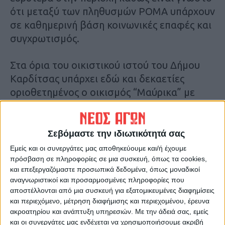
ότι μεταξύ των πληθυσμών ΡΟΜΑ υπάρχουν
σε καθημερινή βάση κοινωνικές επαφές και
συγχρωτισμός.
Στα όρια του οικιστικού ιστού του Δήμου
Καρδίτσας υπάρχει εδώ και δεκαετίες
οριοθετημένος ο οικισμός “Μαύρικα” με
πληθυσμό αμιγώς ΡΟΜΑ. Πρόκειται για
χίλια διακόσια (1.200) άτομα. Από την
πρώτη στιγμή η δημοτική αρχή έκανε όλες
Σεβόμαστε την ιδιωτικότητά σας
τις ενδεδειγμένες κινήσεις με βάση και τις
Εμείς και οι συνεργάτες μας αποθηκεύουμε και/ή έχουμε
οδηγίες της κυβέρνησης να ενημερώσει και
πρόσβαση σε πληροφορίες σε μια συσκευή, όπως τα cookies,
και επεξεργαζόμαστε προσωπικά δεδομένα, όπως μοναδικοί
να στηρίξει τους κατοίκους του οικισμού
αναγνωριστικοί και προσαρμοσμένες πληροφορίες που
“Μαύρικα” (ενημέρωση, διανομή ειδών
αποστέλλονται από μια συσκευή για εξατομικευμένες διαφημίσεις
καθαριότητας, παροχή τροφίμων, κ.α).
και περιεχόμενο, μέτρηση διαφήμισης και περιεχομένου, έρευνα
ακροατηρίου και ανάπτυξη υπηρεσιών.
Με την άδειά σας, εμείς
Ωστόσο οι ιδιαίτερες συνθήκες διαβίωσης
και οι συνεργάτες μας ενδέχεται να χρησιμοποιήσουμε ακριβή