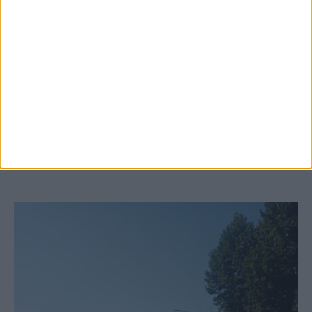
6 Αυγούστου 2026, 10:11 πμ
Ξεκινά η κατεδάφιση ετοιμόρροπων
κτιρίων σε Αγναντερό και Ριζοβούνι
ΚΑΡΔΙΤΣΑ