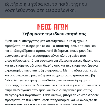
εξιτήριο η μητέρα και το παιδί της που
νοσηλεύονταν στη Θεσσαλονίκη.
Πηγή :
in.gr
Σεβόμαστε την ιδιωτικότητά σας
Τελευταίες Ειδήσεις Σήμερα
Εμείς και οι συνεργάτες μας αποθηκεύουμε και/ή έχουμε
πρόσβαση σε πληροφορίες σε μια συσκευή, όπως τα cookies,
και επεξεργαζόμαστε προσωπικά δεδομένα, όπως μοναδικοί
Ακολούθησε την εφημερίδα ΝΕΟΣ
αναγνωριστικοί και προσαρμοσμένες πληροφορίες που
ΑΓΩΝ στο Google News!
αποστέλλονται από μια συσκευή για εξατομικευμένες διαφημίσεις
Όλες οι εξελίξεις στην περιοχή της
και περιεχόμενο, μέτρηση διαφήμισης και περιεχομένου, έρευνα
Καρδίτσας και ευρύτερα της Θεσσαλίας
ακροατηρίου και ανάπτυξη υπηρεσιών.
Με την άδειά σας, εμείς
και οι συνεργάτες μας ενδέχεται να χρησιμοποιήσουμε ακριβή
δεδομένα γεωγραφικής τοποθεσίας και ταυτοποίησης μέσω
ΠΡΟΗΓΟΥΜΕΝΟ ΑΡΘΡΟ
ΕΠΟΜΕΝΟ ΑΡΘΡΟ
σάρωσης συσκευών. Μπορείτε να κάνετε κλικ για να συναινέσετε
στην επεξεργασία από εμάς και τους συνεργάτες μας όπως
Κορονοϊός: Ανακοινώθηκαν
Ο εφιάλτης του κορωνοϊού
περιγράφεται παραπάνω. Εναλλακτικά, μπορείτε να αποκτήσετε
34 νέα κρούσματα, στα 133 ο
συνεχίζεται στην Ιταλία: 189
πρόσβαση σε πιο λεπτομερείς πληροφορίες και να αλλάξετε τις
συνολικός αριθμός
νέοι θάνατοι, 2651 νέα
προτιμήσεις σας πριν συναινέσετε ή να αρνηθείτε να