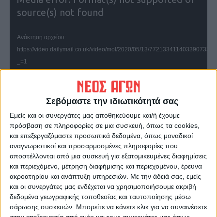
Αναπαραγωγής
source(s) not found
Βίντεο
Ανάκτηση αρχείου:
https://video.dailymail.co.uk/video/mol/2020/05/13/772133411403390
_=1
Σεβόμαστε την ιδιωτικότητά σας
Εμείς και οι συνεργάτες μας αποθηκεύουμε και/ή έχουμε
Πρόγραμμα
Media error: Format(s) not supported or
πρόσβαση σε πληροφορίες σε μια συσκευή, όπως τα cookies,
Αναπαραγωγής
source(s) not found
και επεξεργαζόμαστε προσωπικά δεδομένα, όπως μοναδικοί
Βίντεο
αναγνωριστικοί και προσαρμοσμένες πληροφορίες που
αποστέλλονται από μια συσκευή για εξατομικευμένες διαφημίσεις
Ανάκτηση αρχείου:
και περιεχόμενο, μέτρηση διαφήμισης και περιεχομένου, έρευνα
https://video.dailymail.co.uk/video/mol/2020/05/13/729164267425331
ακροατηρίου και ανάπτυξη υπηρεσιών.
Με την άδειά σας, εμείς
_=2
και οι συνεργάτες μας ενδέχεται να χρησιμοποιήσουμε ακριβή
δεδομένα γεωγραφικής τοποθεσίας και ταυτοποίησης μέσω
σάρωσης συσκευών. Μπορείτε να κάνετε κλικ για να συναινέσετε
στην επεξεργασία από εμάς και τους συνεργάτες μας όπως