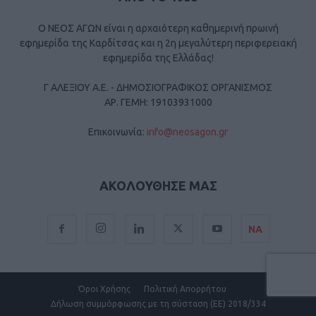
Ο ΝΕΟΣ ΑΓΩΝ είναι η αρχαιότερη καθημερινή πρωινή
εφημερίδα της Καρδίτσας και η 2η μεγαλύτερη περιφερειακή
εφημερίδα της Ελλάδας!
Γ ΑΛΕΞΙΟΥ Α.Ε. - ΔΗΜΟΣΙΟΓΡΑΦΙΚΟΣ ΟΡΓΑΝΙΣΜΟΣ
ΑΡ. ΓΕΜΗ: 19103931000
Επικοινωνία:
info@neosagon.gr
ΑΚΟΛΟΥΘΗΣΕ ΜΑΣ
ΝΑ
Όροι Χρήσης
Πολιτική Απορρήτου
Δήλωση συμμόρφωσης με τη σύσταση (ΕΕ) 2018/334