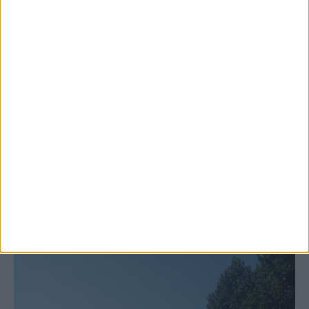
6 Αυγούστου 2026, 10:11 πμ
Ξεκινά η κατεδάφιση ετοιμόρροπων
κτιρίων σε Αγναντερό και Ριζοβούνι
ΚΑΡΔΙΤΣΑ