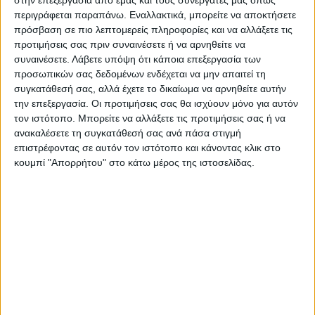
περιγράφεται παραπάνω. Εναλλακτικά, μπορείτε να αποκτήσετε
πρόσβαση σε πιο λεπτομερείς πληροφορίες και να αλλάξετε τις
Πηγή : news247
προτιμήσεις σας πριν συναινέσετε ή να αρνηθείτε να
συναινέσετε.
Λάβετε υπόψη ότι κάποια επεξεργασία των
προσωπικών σας δεδομένων ενδέχεται να μην απαιτεί τη
Τελευταίες Ειδήσεις Σήμερα
συγκατάθεσή σας, αλλά έχετε το δικαίωμα να αρνηθείτε αυτήν
την επεξεργασία. Οι προτιμήσεις σας θα ισχύουν μόνο για αυτόν
τον ιστότοπο. Μπορείτε να αλλάξετε τις προτιμήσεις σας ή να
Ακολούθησε την εφημερίδα ΝΕΟΣ
ανακαλέσετε τη συγκατάθεσή σας ανά πάσα στιγμή
επιστρέφοντας σε αυτόν τον ιστότοπο και κάνοντας κλικ στο
ΑΓΩΝ στο Google News!
κουμπί "Απορρήτου" στο κάτω μέρος της ιστοσελίδας.
Όλες οι εξελίξεις στην περιοχή της
Καρδίτσας και ευρύτερα της Θεσσαλίας
ΠΡΟΗΓΟΥΜΕΝΟ ΑΡΘΡΟ
ΕΠΟΜΕΝΟ ΑΡΘΡΟ
Κορονοϊός: 16 νέα
79χρονη θάφτηκε ζωντανή
κρούσματα στην Ελλάδα - 3
από τον γιο της, αλλά
ακόμη θάνατοι
σώθηκε 3 μέρες μετά (vid)