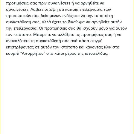
προτιμήσεις σας πριν συναινέσετε ή να αρνηθείτε να
Κορωνοϊός – Δερμιτζάκης:
Κορωνοϊός: Έτσι θα γίνουν οι
συναινέσετε.
Λάβετε υπόψη ότι κάποια επεξεργασία των
Γιατί είναι επικίνδυνος ο
εμβολιασμοί - Τι αποκάλυψε
προσωπικών σας δεδομένων ενδέχεται να μην απαιτεί τη
εμβολιασμός με υψηλό
ο Κικίλιας
συγκατάθεσή σας, αλλά έχετε το δικαίωμα να αρνηθείτε αυτήν
αριθμό κρουσμάτων
την επεξεργασία. Οι προτιμήσεις σας θα ισχύουν μόνο για αυτόν
τον ιστότοπο. Μπορείτε να αλλάξετε τις προτιμήσεις σας ή να
ανακαλέσετε τη συγκατάθεσή σας ανά πάσα στιγμή
επιστρέφοντας σε αυτόν τον ιστότοπο και κάνοντας κλικ στο
κουμπί "Απορρήτου" στο κάτω μέρος της ιστοσελίδας.
ΝΕΟΣ ΑΓΩΝ
https://neosagon.gr
Η Αρχαιότερη Καθημερινή Πρωινή Εφημερίδα της Καρδίτσας