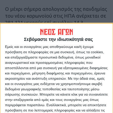
Ο μέχρι σήμερα απολογισμός της πανδημίας
του νέου κορωνοϊού στις ΗΠΑ ανέρχεται σε
281.121 νεκρούς επί συνόλου 14,3
εκατομμυρίων μολύνσεων.
Σεβόμαστε την ιδιωτικότητά σας
Πηγή: cnn.gr
Εμείς και οι συνεργάτες μας αποθηκεύουμε και/ή έχουμε
πρόσβαση σε πληροφορίες σε μια συσκευή, όπως τα cookies,
Τελευταίες Ειδήσεις Σήμερα
και επεξεργαζόμαστε προσωπικά δεδομένα, όπως μοναδικοί
αναγνωριστικοί και προσαρμοσμένες πληροφορίες που
αποστέλλονται από μια συσκευή για εξατομικευμένες διαφημίσεις
και περιεχόμενο, μέτρηση διαφήμισης και περιεχομένου, έρευνα
Ακολούθησε την εφημερίδα ΝΕΟΣ
ακροατηρίου και ανάπτυξη υπηρεσιών.
Με την άδειά σας, εμείς
ΑΓΩΝ στο Google News!
και οι συνεργάτες μας ενδέχεται να χρησιμοποιήσουμε ακριβή
Όλες οι εξελίξεις στην περιοχή της
δεδομένα γεωγραφικής τοποθεσίας και ταυτοποίησης μέσω
Καρδίτσας και ευρύτερα της Θεσσαλίας
σάρωσης συσκευών. Μπορείτε να κάνετε κλικ για να συναινέσετε
στην επεξεργασία από εμάς και τους συνεργάτες μας όπως
περιγράφεται παραπάνω. Εναλλακτικά, μπορείτε να αποκτήσετε
ΠΡΟΗΓΟΥΜΕΝΟ ΑΡΘΡΟ
ΕΠΟΜΕΝΟ ΑΡΘΡΟ
πρόσβαση σε πιο λεπτομερείς πληροφορίες και να αλλάξετε τις