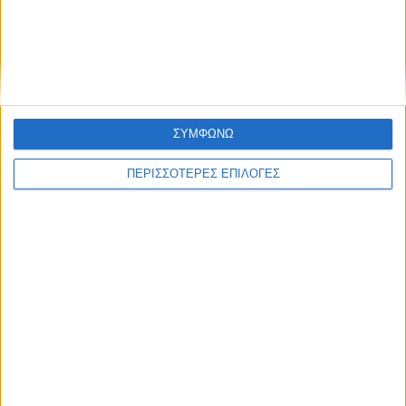
ΔΙΕΘΝΗ
Πολιτεία της Ουάσινγκτον: Πυρκαγιές
καίνε πάνω από 1 εκατ. στρέμματα,
εκκενώσεις περιοχών
ΣΥΜΦΩΝΩ
ΠΕΡΙΣΣΟΤΕΡΕΣ ΕΠΙΛΟΓΕΣ
ΘΕΣΣΑΛΙΑ FM
ΑΚΟΥΣΤΕ ΖΩΝΤΑΝΑ