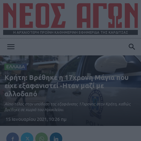
Η ΑΡΧΑΙΟΤΕΡΗ ΠΡΩΪΝΗ ΚΑΘΗΜΕΡΙΝΗ ΕΦΗΜΕΡΙΔΑ ΤΗΣ ΚΑΡΔΙΤΣΑΣ
ΝΕΟΣ
ΕΛΛΑΔΑ
Κρήτη: Βρέθηκε η 17χρονη Μάγια που
ΑΓΩΝ
είχε εξαφανιστεί -Ηταν μαζί με
αλλοδαπό
Αίσιο τέλος στην υπόθεση της εξαφάνισης 17χρονης στην Κρήτη, καθώς
βρέθηκε σε χωριό του Ηρακλείου.
15 Ιανουαρίου 2021, 10:26 πμ