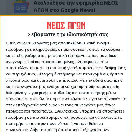
Ακολούθησε την εφημερίδα ΝΕΟΣ
ΑΓΩΝ στο Google News!
Όλες οι εξελίξεις στην περιοχή της
Καρδίτσας και ευρύτερα της Θεσσαλίας
Σεβόμαστε την ιδιωτικότητά σας
Εμείς και οι συνεργάτες μας αποθηκεύουμε και/ή έχουμε
ΠΡΟΗΓΟΥΜΕΝΟ ΑΡΘΡΟ
ΕΠΟΜΕΝΟ ΑΡΘΡΟ
πρόσβαση σε πληροφορίες σε μια συσκευή, όπως τα cookies,
Χιονόστρωση σε ορεινά-
Με τα μισά κέντρα θα
και επεξεργαζόμαστε προσωπικά δεδομένα, όπως μοναδικοί
ημιορεινά χωριά του Νομού,
«τρέξει» το πρόγραμμα
αναγνωριστικοί και προσαρμοσμένες πληροφορίες που
έρχονται χιονόπτωση στην
εμβολιασμού στο Νομό
αποστέλλονται από μια συσκευή για εξατομικευμένες διαφημίσεις
Καρδίτσα και πολικές
και περιεχόμενο, μέτρηση διαφήμισης και περιεχομένου, έρευνα
θερμοκρασίες
ακροατηρίου και ανάπτυξη υπηρεσιών.
Με την άδειά σας, εμείς
και οι συνεργάτες μας ενδέχεται να χρησιμοποιήσουμε ακριβή
δεδομένα γεωγραφικής τοποθεσίας και ταυτοποίησης μέσω
σάρωσης συσκευών. Μπορείτε να κάνετε κλικ για να συναινέσετε
στην επεξεργασία από εμάς και τους συνεργάτες μας όπως
περιγράφεται παραπάνω. Εναλλακτικά, μπορείτε να αποκτήσετε
πρόσβαση σε πιο λεπτομερείς πληροφορίες και να αλλάξετε τις
προτιμήσεις σας πριν συναινέσετε ή να αρνηθείτε να
συναινέσετε.
Λάβετε υπόψη ότι κάποια επεξεργασία των