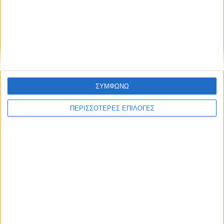
Άμεσες αποζημιώσεις στους πληγέντες
από τις φωτιές στη δυτική Αττική, λέει ο
Κατσαφάδος
ΣΥΜΦΩΝΩ
ΠΕΡΙΣΣΟΤΕΡΕΣ ΕΠΙΛΟΓΕΣ
ΘΕΣΣΑΛΙΑ FM
ΑΚΟΥΣΤΕ ΖΩΝΤΑΝΑ
ΕΠΙΚΕΦΑΛΗΣ ΕΙΔΗΣΕΙΣ