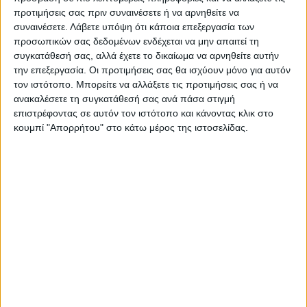
Κορονοϊός: Στα 352 τα
Κορωνοϊός: Ποια
προτιμήσεις σας πριν συναινέσετε ή να αρνηθείτε να
κρούσματα στην Ελλάδα - 21
καταστήματα δεν κλείνουν
συναινέσετε.
Λάβετε υπόψη ότι κάποια επεξεργασία των
τα νέα.
-Ανοικτά και τις Κυριακές τα
προσωπικών σας δεδομένων ενδέχεται να μην απαιτεί τη
σούπερ μάρκετ
συγκατάθεσή σας, αλλά έχετε το δικαίωμα να αρνηθείτε αυτήν
την επεξεργασία. Οι προτιμήσεις σας θα ισχύουν μόνο για αυτόν
τον ιστότοπο. Μπορείτε να αλλάξετε τις προτιμήσεις σας ή να
ανακαλέσετε τη συγκατάθεσή σας ανά πάσα στιγμή
επιστρέφοντας σε αυτόν τον ιστότοπο και κάνοντας κλικ στο
κουμπί "Απορρήτου" στο κάτω μέρος της ιστοσελίδας.
ΝΕΟΣ ΑΓΩΝ
https://neosagon.gr
Η Αρχαιότερη Καθημερινή Πρωινή Εφημερίδα της Καρδίτσας