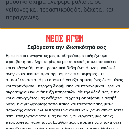
μουσικό σχήμα ανέφερε μάλιστα σε
γείτονες και περαστικούς ότι δέχεται και
παραγγελιές.
Πηγή :
in.gr
Σεβόμαστε την ιδιωτικότητά σας
Εμείς και οι συνεργάτες μας αποθηκεύουμε και/ή έχουμε
Τελευταίες Ειδήσεις Σήμερα
πρόσβαση σε πληροφορίες σε μια συσκευή, όπως τα cookies,
και επεξεργαζόμαστε προσωπικά δεδομένα, όπως μοναδικοί
αναγνωριστικοί και προσαρμοσμένες πληροφορίες που
αποστέλλονται από μια συσκευή για εξατομικευμένες διαφημίσεις
Ακολούθησε την εφημερίδα ΝΕΟΣ
και περιεχόμενο, μέτρηση διαφήμισης και περιεχομένου, έρευνα
ΑΓΩΝ στο Google News!
ακροατηρίου και ανάπτυξη υπηρεσιών.
Με την άδειά σας, εμείς
και οι συνεργάτες μας ενδέχεται να χρησιμοποιήσουμε ακριβή
Όλες οι εξελίξεις στην περιοχή της
δεδομένα γεωγραφικής τοποθεσίας και ταυτοποίησης μέσω
Καρδίτσας και ευρύτερα της Θεσσαλίας
σάρωσης συσκευών. Μπορείτε να κάνετε κλικ για να συναινέσετε
στην επεξεργασία από εμάς και τους συνεργάτες μας όπως
περιγράφεται παραπάνω. Εναλλακτικά, μπορείτε να αποκτήσετε
ΠΡΟΗΓΟΥΜΕΝΟ ΑΡΘΡΟ
ΕΠΟΜΕΝΟ ΑΡΘΡΟ
πρόσβαση σε πιο λεπτομερείς πληροφορίες και να αλλάξετε τις