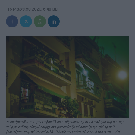
16 Μαρτίου 2020, 6:48 μμ
Ήειώοξώοτόλατα στιρ 9 το βώήδθ απϋ τοθρ ποκΏτερ στα λπακξϋμια τυμ σπιτιΰμ
τοθρ,σε εμδεινγ εθψμυλοσΐμγρ στο μοσγκεθτιξϋ πώοσυπιξϋ τγρ ςΰώαρ ποθ
βώΏσξεται στγμ πώΰτγ ψώαλλό, θώιαξό 15 ΧαώτΏοθ 2020 (EUROKINISSI/‘Ν‘…