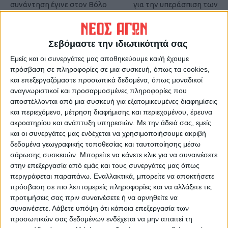
συνάντηση έγινε στον Βόλο
για την υπεράσπιση των
Αγράφων!
Σεβόμαστε την ιδιωτικότητά σας
Εμείς και οι συνεργάτες μας αποθηκεύουμε και/ή έχουμε
πρόσβαση σε πληροφορίες σε μια συσκευή, όπως τα cookies,
και επεξεργαζόμαστε προσωπικά δεδομένα, όπως μοναδικοί
αναγνωριστικοί και προσαρμοσμένες πληροφορίες που
αποστέλλονται από μια συσκευή για εξατομικευμένες διαφημίσεις
και περιεχόμενο, μέτρηση διαφήμισης και περιεχομένου, έρευνα
ΝΕΟΣ ΑΓΩΝ
ακροατηρίου και ανάπτυξη υπηρεσιών.
Με την άδειά σας, εμείς
https://neosagon.gr
και οι συνεργάτες μας ενδέχεται να χρησιμοποιήσουμε ακριβή
δεδομένα γεωγραφικής τοποθεσίας και ταυτοποίησης μέσω
Η Αρχαιότερη Καθημερινή Πρωινή Εφημερίδα της Καρδίτσας
σάρωσης συσκευών. Μπορείτε να κάνετε κλικ για να συναινέσετε
στην επεξεργασία από εμάς και τους συνεργάτες μας όπως
περιγράφεται παραπάνω. Εναλλακτικά, μπορείτε να αποκτήσετε
πρόσβαση σε πιο λεπτομερείς πληροφορίες και να αλλάξετε τις
προτιμήσεις σας πριν συναινέσετε ή να αρνηθείτε να
συναινέσετε.
Λάβετε υπόψη ότι κάποια επεξεργασία των
ΠΑΡΟΜΟΙΑ ΑΡΘΡΑ
προσωπικών σας δεδομένων ενδέχεται να μην απαιτεί τη