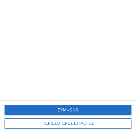
Εκκινούν από σήμερα οι δηλώσεις ΟΣΔΕ-
το βάρος στην ποιότητά τους
ΘΕΣΣΑΛΙΑ FM
ΑΚΟΥΣΤΕ ΖΩΝΤΑΝΑ
ΣΥΜΦΩΝΩ
ΕΠΙΚΕΦΑΛΗΣ ΕΙΔΗΣΕΙΣ
ΠΕΡΙΣΣΟΤΕΡΕΣ ΕΠΙΛΟΓΕΣ