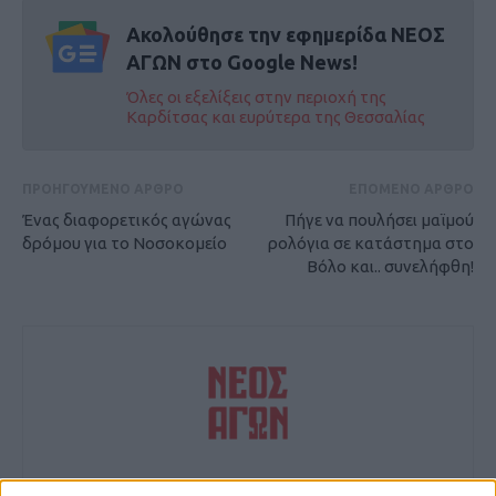
Ακολούθησε την εφημερίδα ΝΕΟΣ
ΑΓΩΝ στο Google News!
Όλες οι εξελίξεις στην περιοχή της
Καρδίτσας και ευρύτερα της Θεσσαλίας
ΠΡΟΗΓΟΥΜΕΝΟ ΑΡΘΡΟ
ΕΠΟΜΕΝΟ ΑΡΘΡΟ
Ένας διαφορετικός αγώνας
Πήγε να πουλήσει μαϊμού
δρόμου για το Νοσοκομείο
ρολόγια σε κατάστημα στο
Βόλο και.. συνελήφθη!
ΝΕΟΣ ΑΓΩΝ