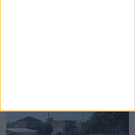
6 Αυγούστου 2026, 10:11 πμ
Ξεκινά η κατεδάφιση ετοιμόρροπων
κτιρίων σε Αγναντερό και Ριζοβούνι
ΚΑΡΔΙΤΣΑ