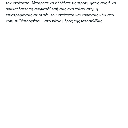
τον ιστότοπο. Μπορείτε να αλλάξετε τις προτιμήσεις σας ή να
ανακαλέσετε τη συγκατάθεσή σας ανά πάσα στιγμή
επιστρέφοντας σε αυτόν τον ιστότοπο και κάνοντας κλικ στο
ΘΕΣΣΑΛΙΑ
κουμπί "Απορρήτου" στο κάτω μέρος της ιστοσελίδας.
Κορυφώνεται η αγωνία για την εξαφάνιση
της 72χρονης Λαρισαίας- για τέταρτη
ημέρα αγνοούνται τα ίχνη της