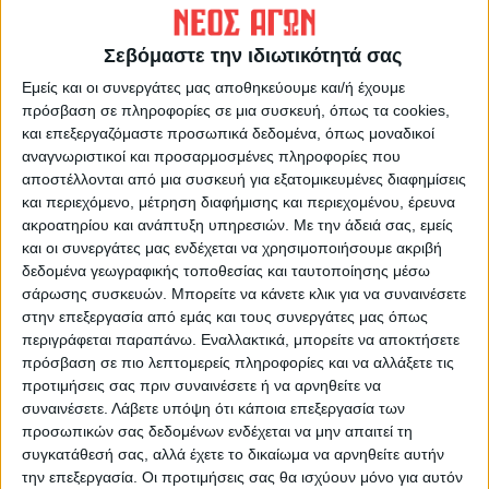
https://neosagon.gr
Σεβόμαστε την ιδιωτικότητά σας
Η Αρχαιότερη Καθημερινή Πρωινή Εφημερίδα της Καρδίτσας
Εμείς και οι συνεργάτες μας αποθηκεύουμε και/ή έχουμε
πρόσβαση σε πληροφορίες σε μια συσκευή, όπως τα cookies,
και επεξεργαζόμαστε προσωπικά δεδομένα, όπως μοναδικοί
αναγνωριστικοί και προσαρμοσμένες πληροφορίες που
αποστέλλονται από μια συσκευή για εξατομικευμένες διαφημίσεις
ΠΑΡΟΜΟΙΑ ΑΡΘΡΑ
και περιεχόμενο, μέτρηση διαφήμισης και περιεχομένου, έρευνα
ακροατηρίου και ανάπτυξη υπηρεσιών.
Με την άδειά σας, εμείς
και οι συνεργάτες μας ενδέχεται να χρησιμοποιήσουμε ακριβή
δεδομένα γεωγραφικής τοποθεσίας και ταυτοποίησης μέσω
σάρωσης συσκευών. Μπορείτε να κάνετε κλικ για να συναινέσετε
στην επεξεργασία από εμάς και τους συνεργάτες μας όπως
περιγράφεται παραπάνω. Εναλλακτικά, μπορείτε να αποκτήσετε
πρόσβαση σε πιο λεπτομερείς πληροφορίες και να αλλάξετε τις
προτιμήσεις σας πριν συναινέσετε ή να αρνηθείτε να
συναινέσετε.
Λάβετε υπόψη ότι κάποια επεξεργασία των
προσωπικών σας δεδομένων ενδέχεται να μην απαιτεί τη
συγκατάθεσή σας, αλλά έχετε το δικαίωμα να αρνηθείτε αυτήν
την επεξεργασία. Οι προτιμήσεις σας θα ισχύουν μόνο για αυτόν