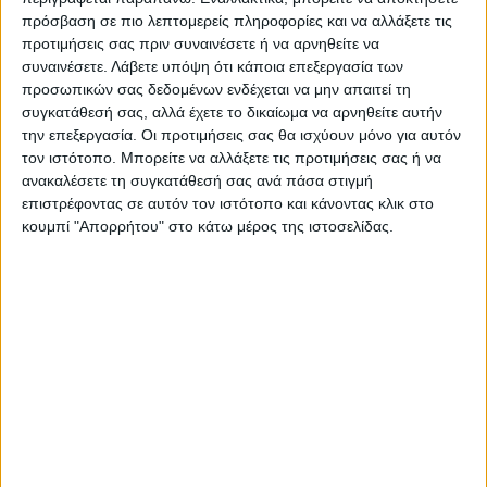
πρόσβαση σε πιο λεπτομερείς πληροφορίες και να αλλάξετε τις
Ακολούθησε την εφημερίδα ΝΕΟΣ
προτιμήσεις σας πριν συναινέσετε ή να αρνηθείτε να
ΑΓΩΝ στο Google News!
συναινέσετε.
Λάβετε υπόψη ότι κάποια επεξεργασία των
προσωπικών σας δεδομένων ενδέχεται να μην απαιτεί τη
Όλες οι εξελίξεις στην περιοχή της
Καρδίτσας και ευρύτερα της Θεσσαλίας
συγκατάθεσή σας, αλλά έχετε το δικαίωμα να αρνηθείτε αυτήν
την επεξεργασία. Οι προτιμήσεις σας θα ισχύουν μόνο για αυτόν
τον ιστότοπο. Μπορείτε να αλλάξετε τις προτιμήσεις σας ή να
ανακαλέσετε τη συγκατάθεσή σας ανά πάσα στιγμή
ΠΡΟΗΓΟΥΜΕΝΟ ΑΡΘΡΟ
ΕΠΟΜΕΝΟ ΑΡΘΡΟ
επιστρέφοντας σε αυτόν τον ιστότοπο και κάνοντας κλικ στο
Υποδέχθηκαν την εικόνα της
Παίκτης του ΑΟ Σελλάνων ο
κουμπί "Απορρήτου" στο κάτω μέρος της ιστοσελίδας.
Παναγίας Δεμερλιώτισσας
Δημολιός
Δημοσιογραφική Ομάδα ΝΕΟΣ ΑΓΩΝ
https://neosagon.gr