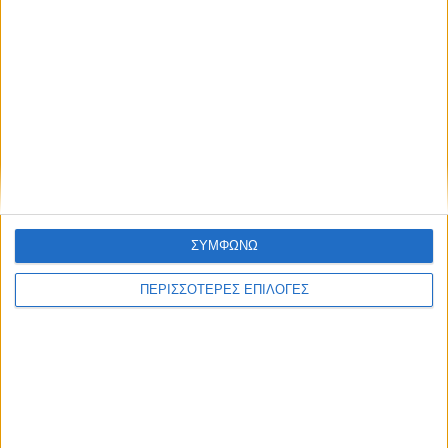
ΚΑΡΔΙΤΣΑ
Ολοκληρώθηκε η ασφαλτόστρωση σε
ΣΥΜΦΩΝΩ
τμήματα των Σοφάδων
ΠΕΡΙΣΣΟΤΕΡΕΣ ΕΠΙΛΟΓΕΣ