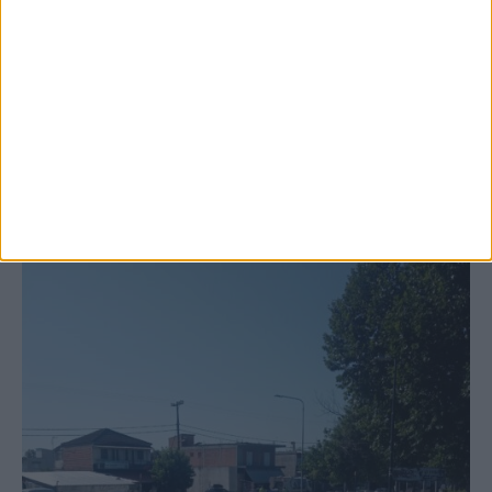
6 Αυγούστου 2026, 10:11 πμ
Ξεκινά η κατεδάφιση ετοιμόρροπων
κτιρίων σε Αγναντερό και Ριζοβούνι
ΚΑΡΔΙΤΣΑ