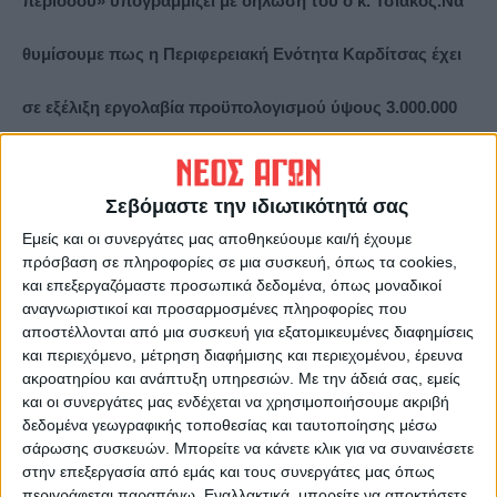
περιόδου» υπογραμμίζει με δήλωση του ο κ. Τσιάκος.
Να
θυμίσουμε πως η Περιφερειακή Ενότητα Καρδίτσας έχει
σε εξέλιξη εργολαβία προϋπολογισμού ύψους 3.000.000
ευρώ που αφορά στο οδικό δίκτυο ευθύνης της για τους
Σεβόμαστε την ιδιωτικότητά σας
Δήμους Καρδίτσας και Πλαστήρα. Οι επεμβάσεις στο
Εμείς και οι συνεργάτες μας αποθηκεύουμε και/ή έχουμε
πρόσβαση σε πληροφορίες σε μια συσκευή, όπως τα cookies,
οδικό άξονα Καρδιτσομαγούλας – Αγ. Τριάδα αφορούσαν
και επεξεργαζόμαστε προσωπικά δεδομένα, όπως μοναδικοί
αναγνωριστικοί και προσαρμοσμένες πληροφορίες που
στην αποκατάσταση του οδοστρώματος με ασφαλτικό
αποστέλλονται από μια συσκευή για εξατομικευμένες διαφημίσεις
και περιεχόμενο, μέτρηση διαφήμισης και περιεχομένου, έρευνα
τάπητα.
ακροατηρίου και ανάπτυξη υπηρεσιών.
Με την άδειά σας, εμείς
και οι συνεργάτες μας ενδέχεται να χρησιμοποιήσουμε ακριβή
δεδομένα γεωγραφικής τοποθεσίας και ταυτοποίησης μέσω
Τελευταίες Ειδήσεις Σήμερα
σάρωσης συσκευών. Μπορείτε να κάνετε κλικ για να συναινέσετε
στην επεξεργασία από εμάς και τους συνεργάτες μας όπως
περιγράφεται παραπάνω. Εναλλακτικά, μπορείτε να αποκτήσετε