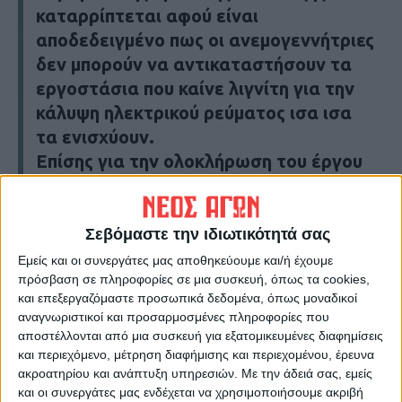
καταρρίπτεται αφού είναι
αποδεδειγμένο πως οι ανεμογεννήτριες
δεν μπορούν να αντικαταστήσουν τα
εργοστάσια που καίνε λιγνίτη για την
κάλυψη ηλεκτρικού ρεύματος ισα ισα
τα ενισχύουν.
Επίσης για την ολοκλήρωση του έργου
προβλέπεται η καταστροφή αυτής της
αλπικής ομορφιάς από την
εγκατάσταση αιολικών εκτρωμάτων. Η
Σεβόμαστε την ιδιωτικότητά σας
χλωρίδα θα καταστραφεί αφού όλη η
Εμείς και οι συνεργάτες μας αποθηκεύουμε και/ή έχουμε
πρόσβαση σε πληροφορίες σε μια συσκευή, όπως τα cookies,
περιοχή θα τσιμεντωθεί για την
και επεξεργαζόμαστε προσωπικά δεδομένα, όπως μοναδικοί
δημιουργία κατάλληλου εδάφους για τα
αναγνωριστικοί και προσαρμοσμένες πληροφορίες που
έργα. Αυτό θα έχει ως αποτέλεσμα την
αποστέλλονται από μια συσκευή για εξατομικευμένες διαφημίσεις
μετανάστευση ή ακόμη και τον θάνατο
και περιεχόμενο, μέτρηση διαφήμισης και περιεχομένου, έρευνα
ακροατηρίου και ανάπτυξη υπηρεσιών.
Με την άδειά σας, εμείς
των άγριων ζωών της περιοχής. Ακόμα,
και οι συνεργάτες μας ενδέχεται να χρησιμοποιήσουμε ακριβή