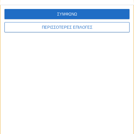
ΣΥΜΦΩΝΩ
ΠΕΡΙΣΣΟΤΕΡΕΣ ΕΠΙΛΟΓΕΣ
ΚΑΡΔΙΤΣΑ
2,3 εκατ. ευρώ για τη φοιτητική στέγη στο
Πανεπιστήμιο Θεσσαλίας