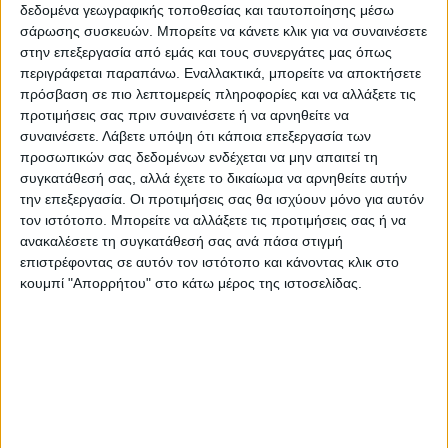
πολλοί κτηνοτρόφοι της περιοχής θα
δεδομένα γεωγραφικής τοποθεσίας και ταυτοποίησης μέσω
χάσουν την δουλεία τους αφού τα
σάρωσης συσκευών. Μπορείτε να κάνετε κλικ για να συναινέσετε
στην επεξεργασία από εμάς και τους συνεργάτες μας όπως
βοσκοτόπια τους και τα όμορφα τοπία
περιγράφεται παραπάνω. Εναλλακτικά, μπορείτε να αποκτήσετε
θα αντικατασταθούν με βιομηχανικές
πρόσβαση σε πιο λεπτομερείς πληροφορίες και να αλλάξετε τις
ζώνες.
προτιμήσεις σας πριν συναινέσετε ή να αρνηθείτε να
Είναι αποδεδειγμένο ότι τα λεγόμενα
συναινέσετε.
Λάβετε υπόψη ότι κάποια επεξεργασία των
προσωπικών σας δεδομένων ενδέχεται να μην απαιτεί τη
των επενδυτών και των υποστηρικτών
συγκατάθεσή σας, αλλά έχετε το δικαίωμα να αρνηθείτε αυτήν
τους για φθηνότερο ρεύμα δεν έχουν
την επεξεργασία. Οι προτιμήσεις σας θα ισχύουν μόνο για αυτόν
βάση αφού μέσω των παραδειγμάτων
τον ιστότοπο. Μπορείτε να αλλάξετε τις προτιμήσεις σας ή να
ανακαλέσετε τη συγκατάθεσή σας ανά πάσα στιγμή
από την Εύβοια και άλλων περιοχών
επιστρέφοντας σε αυτόν τον ιστότοπο και κάνοντας κλικ στο
της Ευρώπης οι κάτοικοι είδαν
κουμπί "Απορρήτου" στο κάτω μέρος της ιστοσελίδας.
μηδαμινή διάφορα στο λογαριασμό του
ρεύματος.
Εμείς ως μαθητές που αγαπάμε το
περιβάλλον που μεγαλώσαμε,
αντιστεκόμαστε στα σχεδία των
επενδυτών για την καταστροφή των