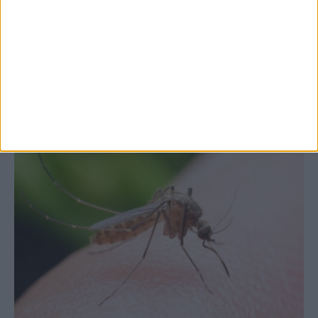
Θετικό το εμπορικό ισοζύγιο στη
Θεσσαλία, με την Καρδίτσα όμως ουραγό
στις εξαγωγές (πίνακες)
ΚΑΡΔΙΤΣΑ