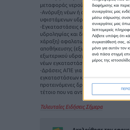
μεταφοράς νερού από σημείο υδρολη
διαφήμισης και περι
συνεργάτες μας ενδέ
-Ανόρυξη νέων ή αναβάθμιση (π.χ. α
μέσω σάρωσης συσκευ
υφιστάμενων υδρευτικών γεωτρήσεω
συνεργάτες μας όπω
-Εγκαταστάσεις αφαλάτωσης θαλασσ
λεπτομερείς πληροφορ
υδροληψίας και διάθεσης των παραπρ
Λάβετε υπόψη ότι κά
χάραξη) αφαλατωμένου νερού με τα 
συγκατάθεσή σας, αλ
μόνο για αυτόν τον 
αποθήκευσης (εξωτερικό υδραγωγείο
ανά πάσα στιγμή επι
εξωτερικού υδραγωγείου που αποδεδ
μέρος της ιστοσελίδα
νέων εγκαταστάσεων αφαλάτωσης.
-Δράσεις ΑΠΕ για την ενεργειακή αυ
εγκαταστάσεων και υποδομών εγκατά
προτεινόμενες δράσεις ΑΠΕ θα πρέπε
ΠΕΡΙ
τέτοιο που να αντιστοιχεί στη μέση
Τελευταίες Ειδήσεις Σήμερα
Ακολούθησε την εφημε