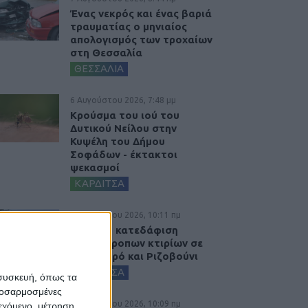
Ένας νεκρός και ένας βαριά
τραυματίας ο μηνιαίος
απολογισμός των τροχαίων
στη Θεσσαλία
ΘΕΣΣΑΛΙΑ
6 Αυγούστου 2026, 7:48 μμ
Κρούσμα του ιού του
Δυτικού Νείλου στην
Κυψέλη του Δήμου
Σοφάδων - έκτακτοι
ψεκασμοί
ΚΑΡΔΙΤΣΑ
6 Αυγούστου 2026, 10:11 πμ
Ξεκινά η κατεδάφιση
ετοιμόρροπων κτιρίων σε
Αγναντερό και Ριζοβούνι
ΚΑΡΔΙΤΣΑ
 συσκευή, όπως τα
προσαρμοσμένες
6 Αυγούστου 2026, 10:09 πμ
ιεχόμενο, μέτρηση