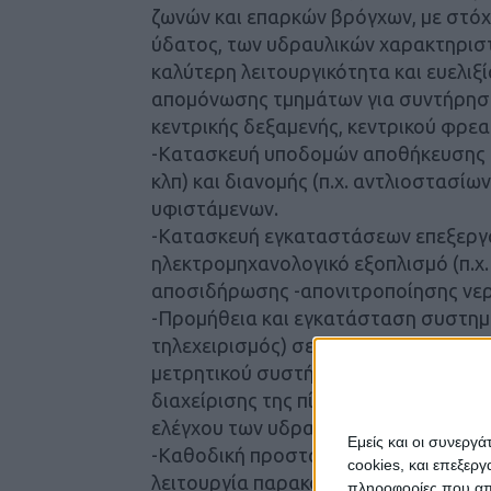
ζωνών και επαρκών βρόγχων, με στόχ
ύδατος, των υδραυλικών χαρακτηριστ
καλύτερη λειτουργικότητα και ευελιξ
απομόνωσης τμημάτων για συντήρηση
κεντρικής δεξαμενής, κεντρικού φρεα
-Κατασκευή υποδομών αποθήκευσης (π
κλπ) και διανομής (π.χ. αντλιοστασίω
υφιστάμενων.
-Κατασκευή εγκαταστάσεων επεξεργα
ηλεκτρομηχανολογικό εξοπλισμό (π.χ.
αποσιδήρωσης -απονιτροποίησης νερ
-Προμήθεια και εγκατάσταση συστημά
τηλεχειρισμός) σευφιστάμενα δίκτυα 
μετρητικού συστήματος τροφοδοσίας
διαχείρισης της πίεσης του δικτύου
ελέγχου των υδραυλικών λειτουργικώ
Εμείς και οι συνεργ
-Καθοδική προστασία εξωτερικών α
cookies, και επεξε
λειτουργία παρακολούθησης και μέτ
πληροφορίες που απο