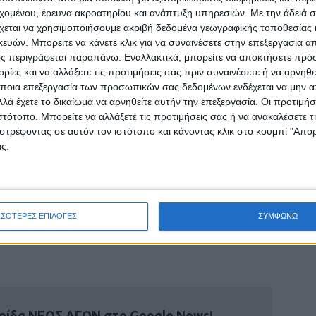
ψίας σε εγκαταστάσεις διυλιστηρίου νερού.
εχομένου, έρευνα ακροατηρίου και ανάπτυξη υπηρεσιών.
Με την άδειά σα
χεται να χρησιμοποιήσουμε ακριβή δεδομένα γεωγραφικής τοποθεσίας 
ποσκλήρυνση, αποσιδήρωση, απονιτροποίηση)
ών. Μπορείτε να κάνετε κλικ για να συναινέσετε στην επεξεργασία απ
ν.
ς περιγράφεται παραπάνω. Εναλλακτικά, μπορείτε να αποκτήσετε πρό
ινού/υφάλμυρου νερού με τα αναγκαία έργα
ίες και να αλλάξετε τις προτιμήσεις σας πριν συναινέσετε ή να αρνηθεί
οϊόντων, τυχόν νέο δίκτυο μεταφοράς (νέα
ποια επεξεργασία των προσωπικών σας δεδομένων ενδέχεται να μην απ
απαραίτητα αντλιοστάσια και δεξαμενές
λά έχετε το δικαίωμα να αρνηθείτε αυτήν την επεξεργασία. Οι προτιμήσ
ιστότοπο. Μπορείτε να αλλάξετε τις προτιμήσεις σας ή να ανακαλέσετε
) ή αύξηση παροχετευτικότητας υφιστάμενου
στρέφοντας σε αυτόν τον ιστότοπο και κάνοντας κλικ στο κουμπί "Απ
ειγμένα δεν επαρκεί μετάτην κατασκευή των
ς.
τονομία του εξοπλισμού των ως άνω
στασης. Στην περίπτωση αυτή οι
ι αποδεδειγμένα να έχουν ως όριο ισχύος
ΣΣΟΤΕΡΕΣ ΕΠΙΛΟΓΕΣ
ΣΥΜΦΩΝΩ
 κατανάλωση των εγκαταστάσεων
ρίδα ΝΕΟΣ ΑΓΩΝ στο Google News!