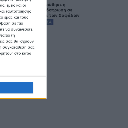
Ολοκληρώθηκε η
ς, εμείς και οι
ασφαλτόστρωση σε
και ταυτοποίησης
τμήματα των Σοφάδων
ό εμάς και τους
ΚΑΡΔΙΤΣΑ
σβαση σε πιο
τε να συναινέσετε.
αιτεί τη
εις σας θα ισχύουν
 τη συγκατάθεσή σας
ορρήτου" στο κάτω