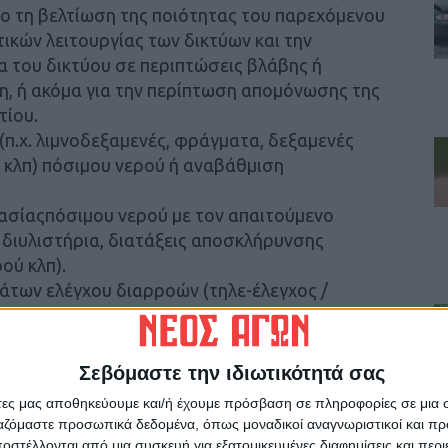
ο τη βελτίωση της ποιότητας του παρεχόμενου
ικών λειτουργίας των δικτύων και την
ία του δικτύου σε περιπτώσεις βλάβης ή
, ή ακόμα για την περίπτωση απομόνωσης της
τίου.
.χ. λιμνοδεξαμενές, φράγματα, δεξαμενές
ν κλπ) πόσιμου νερού ή αναβάθμιση
σίαςπόσιμου νερού με τον απαιτούμενο
 διυλιστήρια, διατάξεις αποσκλήρυνσης
ού κλπ).
των ελέγχου διαρροών (τηλε-έλεγχος /
μεταφοράς και διανομής νερού (π.χ. κεντρικού
 του δικτύου ύδρευσης, συστήματος
 ύδρευσης, παρακολούθησης και αυτομάτου
Σεβόμαστε την ιδιωτικότητά σας
ν παραμέτρων κλπ).
άτες μας αποθηκεύουμε και/ή έχουμε πρόσβαση σε πληροφορίες σε μια
γωγών μεταφοράς νερού, αυτοματοποιημένη
ργαζόμαστε προσωπικά δεδομένα, όπως μοναδικοί αναγνωριστικοί και 
ρησης θολότητας σε εξωτερικούς αγωγούς
στέλλονται από μια συσκευή για εξατομικευμένες διαφημίσεις και περ