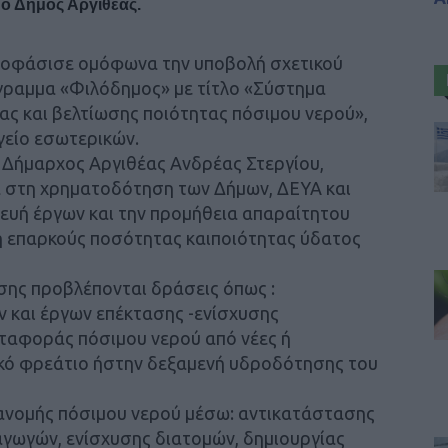
 ο
Δήμος Αργίθεας
.
ποφάσισε ομόφωνα την υποβολή σχετικού
ραμμα «Φιλόδημος» με τίτλο «Σύστημα
ας και βελτίωσης ποιότητας πόσιμου νερού»,
είο εσωτερικών.
ο Δήμαρχος Αργιθέας Ανδρέας Στεργίου,
 στη χρηματοδότηση των Δήμων, ΔΕΥΑ και
ευή έργων και την προμήθεια απαραίτητου
η επαρκούς ποσότητας καιποιότητας ύδατος
ησης προβλέπονται δράσεις όπως :
 και έργων επέκτασης -ενίσχυσης
ταφοράς πόσιμου νερού από νέες ή
ικό φρεάτιο ήστην δεξαμενή υδροδότησης του
ανομής πόσιμου νερού μέσω: αντικατάστασης
γωγών, ενίσχυσης διατομών, δημιουργίας