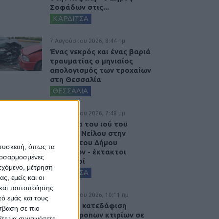
Σοφάδων στις...
ΚΑΡΔΙΤΣΑ
7 Αυγούστου 2026, 8:44 πμ
Ένας νεκρός και ένας βαριά
τραυματίας ο μηνιαίος
απολογισμός των τροχαίων
στη Θεσσαλία
ΘΕΣΣΑΛΙΑ
6 Αυγούστου 2026, 7:48 μμ
Κρούσμα του ιού του
Δυτικού Νείλου στην
Κυψέλη του Δήμου
 συσκευή, όπως τα
Σοφάδων - έκτακτοι
προσαρμοσμένες
ψεκασμοί
ιεχόμενο, μέτρηση
ΚΑΡΔΙΤΣΑ
ς, εμείς και οι
και ταυτοποίησης
6 Αυγούστου 2026, 10:11 πμ
ό εμάς και τους
Ξεκινά η κατεδάφιση
σβαση σε πιο
ετοιμόρροπων κτιρίων σε
τε να συναινέσετε.