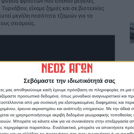
τα ψυγεία φρούτων που έπαθαν μεγάλες
υρνάβου, είχαμε ζημιές και σε βιοτεχνίες
ευτεί μεγάλη ποσότητα τζαμιών για το
ους σεισμούς.
Σεβόμαστε την ιδιωτικότητά σας
άτες μας αποθηκεύουμε και/ή έχουμε πρόσβαση σε πληροφορίες σε μια
ργαζόμαστε προσωπικά δεδομένα, όπως μοναδικοί αναγνωριστικοί και 
στέλλονται από μια συσκευή για εξατομικευμένες διαφημίσεις και περ
εχομένου, έρευνα ακροατηρίου και ανάπτυξη υπηρεσιών.
Με την άδειά σα
χεται να χρησιμοποιήσουμε ακριβή δεδομένα γεωγραφικής τοποθεσίας 
ών. Μπορείτε να κάνετε κλικ για να συναινέσετε στην επεξεργασία απ
ς περιγράφεται παραπάνω. Εναλλακτικά, μπορείτε να αποκτήσετε πρό
ίες και να αλλάξετε τις προτιμήσεις σας πριν συναινέσετε ή να αρνηθεί