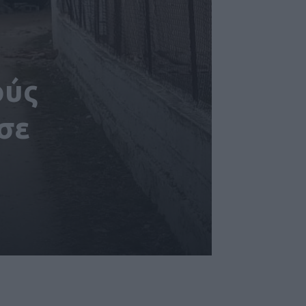
ούς
σε