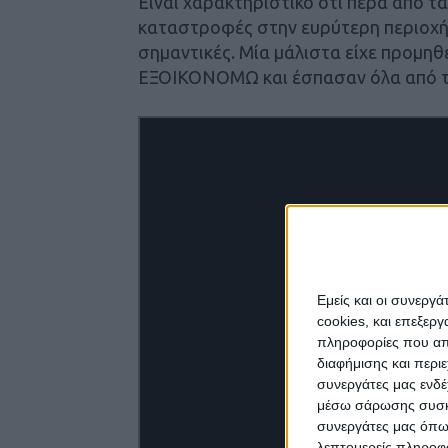
Είναι χαρακτηριστικό ότι περα από 
καταστροφές στην ευρύτερη περιοχή Τ
σημαντικές. Μία μάλιστα είχε προμηθ
ΕΞΟΙΚΟΝΟΜΩ και έσπασαν όλα από τ
Εμείς και οι συνεργ
cookies, και επεξε
πληροφορίες που απο
διαφήμισης και περι
συνεργάτες μας ενδέ
μέσω σάρωσης συσκευ
συνεργάτες μας όπω
λεπτομερείς πληροφορ