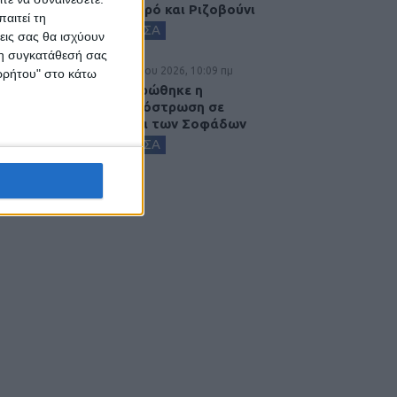
Αγναντερό και Ριζοβούνι
αιτεί τη
ΚΑΡΔΙΤΣΑ
εις σας θα ισχύουν
 τη συγκατάθεσή σας
6 Αυγούστου 2026, 10:09 πμ
ορρήτου" στο κάτω
Ολοκληρώθηκε η
ασφαλτόστρωση σε
τμήματα των Σοφάδων
ΚΑΡΔΙΤΣΑ