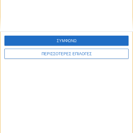
176 κτηνοτρόφους για ευλογιά
αιγοπροβάτων και αφθώδη πυρετό
ΣΥΜΦΩΝΩ
ΠΕΡΙΣΣΟΤΕΡΕΣ ΕΠΙΛΟΓΕΣ
ΑΓΡΟΤΙΚΑ