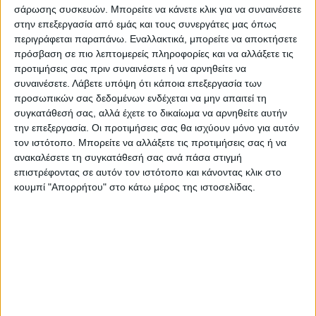
δεδομένα του Οργανισμού καθώς ο
σάρωσης συσκευών. Μπορείτε να κάνετε κλικ για να συναινέσετε
προϋπολογισμός του βασίζεται
στην επεξεργασία από εμάς και τους συνεργάτες μας όπως
περιγράφεται παραπάνω. Εναλλακτικά, μπορείτε να αποκτήσετε
αποκλειστικά στις εισφορές των μελών του
πρόσβαση σε πιο λεπτομερείς πληροφορίες και να αλλάξετε τις
που δεν είναι άλλοι από τους πληγέντες
προτιμήσεις σας πριν συναινέσετε ή να αρνηθείτε να
παραγωγούς και δεν μπορεί να
συναινέσετε.
Λάβετε υπόψη ότι κάποια επεξεργασία των
ανταποκριθεί σε τέτοια νούμερα»
προσωπικών σας δεδομένων ενδέχεται να μην απαιτεί τη
συγκατάθεσή σας, αλλά έχετε το δικαίωμα να αρνηθείτε αυτήν
συμπλήρωσε ο Πρόεδρος του ΤΟΕΒ
την επεξεργασία. Οι προτιμήσεις σας θα ισχύουν μόνο για αυτόν
Τιτανίου.
τον ιστότοπο. Μπορείτε να αλλάξετε τις προτιμήσεις σας ή να
ανακαλέσετε τη συγκατάθεσή σας ανά πάσα στιγμή
επιστρέφοντας σε αυτόν τον ιστότοπο και κάνοντας κλικ στο
κουμπί "Απορρήτου" στο κάτω μέρος της ιστοσελίδας.