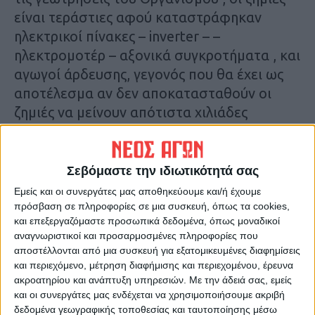
είναι τεράστιες αφού καταστράφηκαν
ηλεκτρικοί πίνακες – inverter – –
ηλεκτρομοτέρ – αξονικά συγκροτήματα , και
αγωγοί άρδευσης, γεγονός που θα έχει ως
αποτέλεσμα αν δεν αποκατασταθούν οι
ζημιές να μείνουν απότιστα χιλιάδες
στρέμματα τα οποία δεν έχουν άλλη πηγή
άρδευσης παρά μόνο από τις συγκεκριμένες
γεωτρήσεις .
Σεβόμαστε την ιδιωτικότητά σας
Εμείς και οι συνεργάτες μας αποθηκεύουμε και/ή έχουμε
Η αποκατάσταση όλων παραπάνω , απαιτεί
πρόσβαση σε πληροφορίες σε μια συσκευή, όπως τα cookies,
και επεξεργαζόμαστε προσωπικά δεδομένα, όπως μοναδικοί
χρόνο ο οποίος είναι περιορισμένος μέχρι
αναγνωριστικοί και προσαρμοσμένες πληροφορίες που
την άνοιξη που αρχίζει η καλλιεργητική
αποστέλλονται από μια συσκευή για εξατομικευμένες διαφημίσεις
περίοδος καθώς ήδη είμαστε στο χειμώνα
και περιεχόμενο, μέτρηση διαφήμισης και περιεχομένου, έρευνα
και κόστος που ανέρχεται στο 1.120.000 €
ακροατηρίου και ανάπτυξη υπηρεσιών.
Με την άδειά σας, εμείς
και οι συνεργάτες μας ενδέχεται να χρησιμοποιήσουμε ακριβή
ποσό δυσανάλογο με τα οικονομικά
δεδομένα γεωγραφικής τοποθεσίας και ταυτοποίησης μέσω