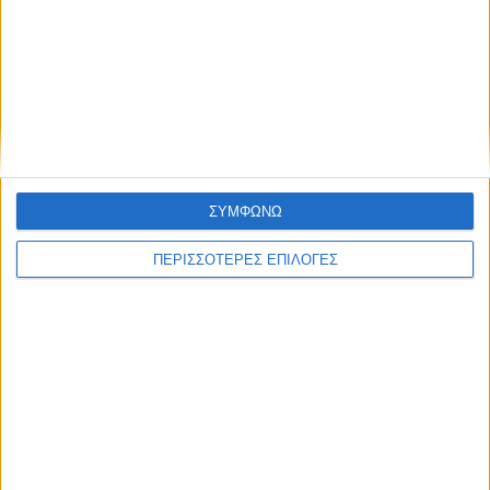
Μετά από θάνατο κατοίκου
επιβεβαιώθηκε το κρούσμα του ιού του
Δυτικού Νείλου στην Κυψέλη - ο Δήμος
Σοφάδων στις επηρεαζόμενες περιοχές
ΣΥΜΦΩΝΩ
ΠΕΡΙΣΣΟΤΕΡΕΣ ΕΠΙΛΟΓΕΣ