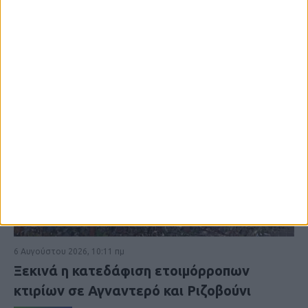
6 Αυγούστου 2026, 10:11 πμ
Ξεκινά η κατεδάφιση ετοιμόρροπων
κτιρίων σε Αγναντερό και Ριζοβούνι