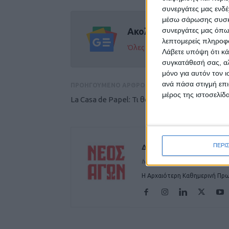
συνεργάτες μας ενδέ
μέσω σάρωσης συσκευ
Ακολούθησε την εφημε
συνεργάτες μας όπω
λεπτομερείς πληροφορ
Όλες οι εξελίξεις στην περι
Λάβετε υπόψη ότι κά
συγκατάθεσή σας, αλ
μόνο για αυτόν τον 
ανά πάσα στιγμή επι
ΠΡΟΗΓΟΥΜΕΝΟ ΑΡΘΡΟ
μέρος της ιστοσελίδα
La Casa de Papel: Τι θα δούμε στην 5η σεζόν;
ΠΕΡΙ
Δημοσιογραφική Ομά
https://neosagon.gr
Η Αρχαιότερη Καθημερινή Πρω