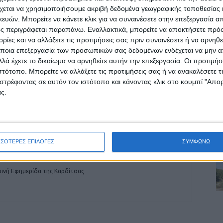
χεται να χρησιμοποιήσουμε ακριβή δεδομένα γεωγραφικής τοποθεσίας 
ών. Μπορείτε να κάνετε κλικ για να συναινέσετε στην επεξεργασία απ
ρίδα ΝΕΟΣ ΑΓΩΝ στο Google News!
ς περιγράφεται παραπάνω. Εναλλακτικά, μπορείτε να αποκτήσετε πρό
ίες και να αλλάξετε τις προτιμήσεις σας πριν συναινέσετε ή να αρνηθεί
οχή της Καρδίτσας και ευρύτερα της Θεσσαλίας
ποια επεξεργασία των προσωπικών σας δεδομένων ενδέχεται να μην απ
λά έχετε το δικαίωμα να αρνηθείτε αυτήν την επεξεργασία. Οι προτιμήσ
ιστότοπο. Μπορείτε να αλλάξετε τις προτιμήσεις σας ή να ανακαλέσετε
στρέφοντας σε αυτόν τον ιστότοπο και κάνοντας κλικ στο κουμπί "Απ
ΕΠΟΜΕΝΟ ΑΡΘΡΟ
ς.
Αναμένονται ουρές στα κομμωτήρια..
ΣΣΟΤΕΡΕΣ ΕΠΙΛΟΓΕΣ
ΣΥΜΦΩΝΩ
δα ΝΕΟΣ ΑΓΩΝ
ινή Εφημερίδα της Καρδίτσας