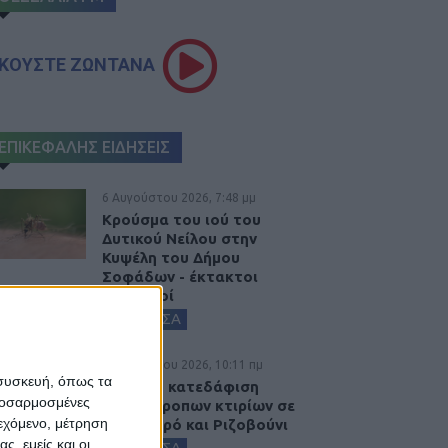
ΚΟΥΣΤΕ ΖΩΝΤΑΝΑ
ΕΠΙΚΕΦΑΛΗΣ ΕΙΔΗΣΕΙΣ
6 Αυγούστου 2026, 7:48 μμ
Κρούσμα του ιού του
Δυτικού Νείλου στην
Κυψέλη του Δήμου
Σοφάδων - έκτακτοι
ψεκασμοί
ΚΑΡΔΙΤΣΑ
6 Αυγούστου 2026, 10:11 πμ
 συσκευή, όπως τα
Ξεκινά η κατεδάφιση
προσαρμοσμένες
ετοιμόρροπων κτιρίων σε
ιεχόμενο, μέτρηση
Αγναντερό και Ριζοβούνι
ς, εμείς και οι
ΚΑΡΔΙΤΣΑ