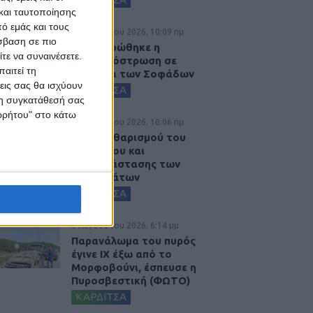
και ταυτοποίησης
ό εμάς και τους
6 Αυγούστου 2026, 10:09 πμ
σβαση σε πιο
Ολοκληρώθηκε η
τε να συναινέσετε.
ασφαλτόστρωση σε
αιτεί τη
τμήματα των Σοφάδων
εις σας θα ισχύουν
ΚΑΡΔΙΤΣΑ
 τη συγκατάθεσή σας
ορρήτου" στο κάτω
6 Αυγούστου 2026, 10:06 πμ
Έργο καθαρισμού του
Ρογόζινου και
αποκατάστασης των
αναχωμάτων
ΚΑΡΔΙΤΣΑ
5 Αυγούστου 2026, 6:14 μμ
Παρανάλωμα του πυρός
έγινε ΙΧ έξω από το
Μορφοβούνι, έσπευσε η
Πυροσβεστική (ΦΩΤΟ)
ΚΑΡΔΙΤΣΑ