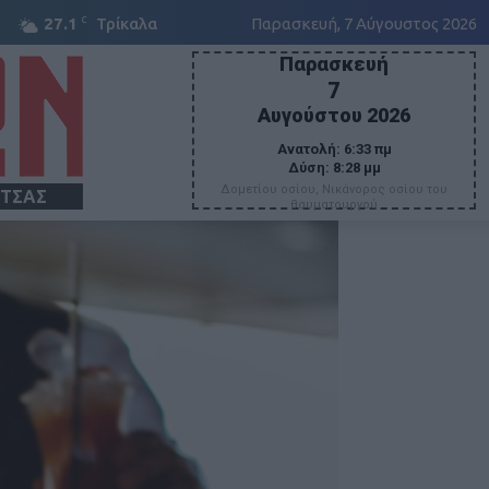
C
27.1
Τρίκαλα
Παρασκευή, 7 Αύγουστος 2026
Παρασκευή
7
Αυγούστου 2026
Ανατολή:
6:33 πμ
Δύση:
8:28 μμ
Δομετίου οσίου, Νικάνορος οσίου του
ΙΤΣΑΣ
θαυματουργού