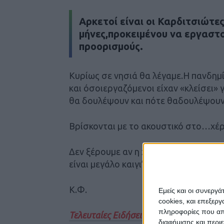
Αρκετοί είναι οι Καρδιτσιώτε
μήνες,προκειμένου να εργαστ
προορισμούς.
Κυρίως σε νησιά θα λέγαμε.Η πανδημ
και όσοιεργαζόμενοι είχαν «κλείσει» 
θα δουλέψουν και πότε θαδουλέψουν
Βρίσκονται με το ακουστικό στο…χέρ
Δεν ξέρουμε αν η χρονιά έχει χαθείκ
είναι μεγάλο καιγι’ αυτούς…
Κ.Φ.
Εμείς και οι συνεργ
cookies, και επεξε
πληροφορίες που απο
Τελευταίες Ειδήσεις Σήμερα
διαφήμισης και περι