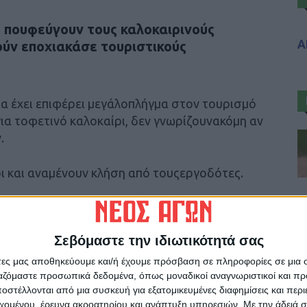
ς πουφεύγουν τους καλοκαιρινούς
Α
ούν εποχιακάσε τουριστικούς
ία έχει επιφέρει μεγάλοπλήγμα στον τουρισμό
για τοφετινό καλοκαίρι, δεν γνωρίζουνακόμη αν
.
ι και αναμένουν κλήση από τουςεργοδότες.
αι για τους εργαζομένους, ωστόσοτο πλήγμα θα
Σεβόμαστε την ιδιωτικότητά σας
άτες μας αποθηκεύουμε και/ή έχουμε πρόσβαση σε πληροφορίες σε μια
ργαζόμαστε προσωπικά δεδομένα, όπως μοναδικοί αναγνωριστικοί και 
στέλλονται από μια συσκευή για εξατομικευμένες διαφημίσεις και περ
εχομένου, έρευνα ακροατηρίου και ανάπτυξη υπηρεσιών.
Με την άδειά σα