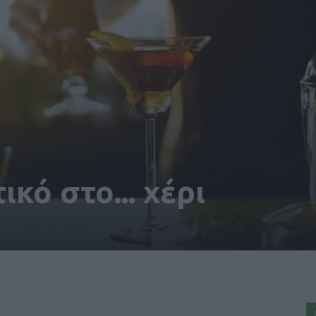
κό στο... χέρι