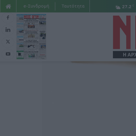
e-Συνδρομή
Ταυτότητα
C
27.2
Η ΑΡ