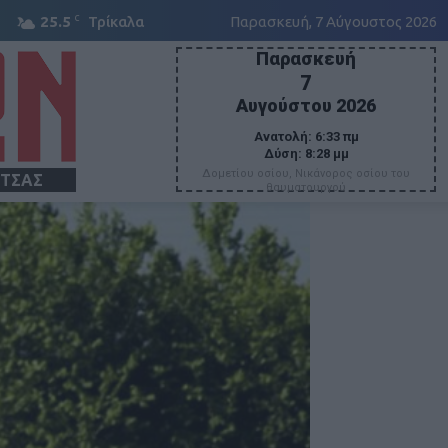
C
25.5
Τρίκαλα
Παρασκευή, 7 Αύγουστος 2026
Παρασκευή
7
Αυγούστου 2026
Ανατολή:
6:33 πμ
Δύση:
8:28 μμ
Δομετίου οσίου, Νικάνορος οσίου του
ΙΤΣΑΣ
θαυματουργού