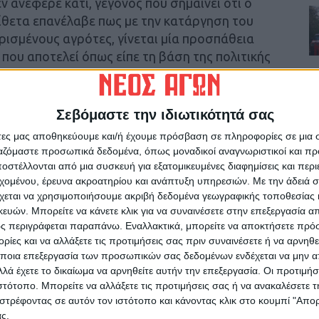
εν ανέφερε κάτι, γεγονός που σημαίνει ότι ο
ίθετα επανέλαβε πως με την κατάργηση του
ισμένους αγρότες, γίνεται μία προσπάθεια
 που αποτελεί όπως είπε τη βάση της πολιτικής
της χώρας.. Βέβαια ο πρωθυπουργός ενώ
μέτρα ελάφρυνσης των βαρών και προσλήψεις
αι την Υγεία, δεν ανέφερε τίποτε, για τις
Σεβόμαστε την ιδιωτικότητά σας
ρόες εισαγωγές στο γάλα, που δεν έχουν και
άτες μας αποθηκεύουμε και/ή έχουμε πρόσβαση σε πληροφορίες σε μια
ΑΚ στηρίζεται στις εισφορές κτηνοτρόφων και
ργαζόμαστε προσωπικά δεδομένα, όπως μοναδικοί αναγνωριστικοί και 
 φραγμό στην κατρακύλα των τιμών στο πρόβιο
στέλλονται από μια συσκευή για εξατομικευμένες διαφημίσεις και περ
δηγεί σε αφανισμό των προβατοτρόφων…
εχομένου, έρευνα ακροατηρίου και ανάπτυξη υπηρεσιών.
Με την άδειά σα
χεται να χρησιμοποιήσουμε ακριβή δεδομένα γεωγραφικής τοποθεσίας 
ών. Μπορείτε να κάνετε κλικ για να συναινέσετε στην επεξεργασία απ
χετικά επανέλαβε πως δεν αισθάνεται ότι
ς περιγράφεται παραπάνω. Εναλλακτικά, μπορείτε να αποκτήσετε πρό
άνο Καμμένο για το θέμα των Σκοπίων, διότι
ίες και να αλλάξετε τις προτιμήσεις σας πριν συναινέσετε ή να αρνηθεί
ήσει να ανακόψει την προσπάθεια ανάπτυξης
ποια επεξεργασία των προσωπικών σας δεδομένων ενδέχεται να μην απ
μεταμνημονιακή εποχή…
λά έχετε το δικαίωμα να αρνηθείτε αυτήν την επεξεργασία. Οι προτιμήσ
ιστότοπο. Μπορείτε να αλλάξετε τις προτιμήσεις σας ή να ανακαλέσετε
στρέφοντας σε αυτόν τον ιστότοπο και κάνοντας κλικ στο κουμπί "Απ
ισε για τον Οκτώβρη του 2019, ενώ ανέφερε
ς.