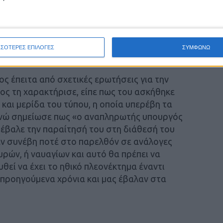
η χώρα,, όπως και όλες οι χώρες της
α και θα καταθέσει τον προϋπολογισμό στα
γκρισης εκτιμά πως ούτε περικοπές στις
υ αφορολόγητου, αφού οι στόχοι για
ΣΣΟΤΕΡΕΣ ΕΠΙΛΟΓΕΣ
ΣΥΜΦΩΝΩ
αλυφθούν…
ς έπειτα από σχετικές ερωτήσεις για την
ιος τη χαρακτήρισε, είπε πως του ασκήθηκε
 και μερίδα του τύπου, η οποία υπερέβη τα
 ενώ σημείωσε πως «ο αναπληρωτής υπουργός
πέβαλε την παραίτησή του στη διάθεσή του
εν συνέβη ποτέ στο παρελθόν σε ανάλογες
υρών, ή ναυαγίων και αυτό θα πρέπει να
υθεί να έχει το ηθικό πλεονέκτημα έναντι
 προηγούμενα χρόνια και μας έβαλαν στα