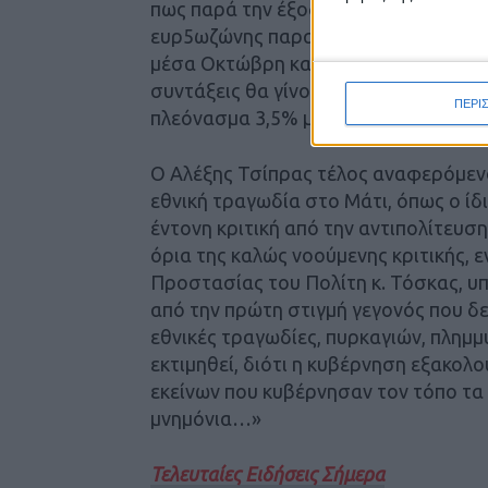
πως παρά την έξοδο από τα μνημόνια 
ευρ5ωζώνης παραμένει υπό επιτροπεί
μέσα Οκτώβρη και εφόσον τύχει της έ
συντάξεις θα γίνουν, ούτε μείωση το
ΠΕΡΙ
πλεόνασμα 3,5% μέχρι το 2022 θα κ
Ο Αλέξης Τσίπρας τέλος αναφερόμενο
εθνική τραγωδία στο Μάτι, όπως ο ίδ
έντονη κριτική από την αντιπολίτευση
όρια της καλώς νοούμενης κριτικής,
Προστασίας του Πολίτη κ. Τόσκας, υ
από την πρώτη στιγμή γεγονός που δ
εθνικές τραγωδίες, πυρκαγιών, πλημμ
εκτιμηθεί, διότι η κυβέρνηση εξακολο
εκείνων που κυβέρνησαν τον τόπο τα
μνημόνια…»
Τελευταίες Ειδήσεις Σήμερα