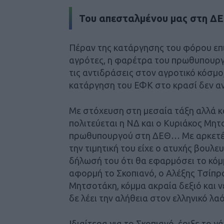
Του απεσταλμένου μας στη Δ
Πέραν της κατάργησης του φόρου επ
αγρότες, η φαρέτρα του πρωθυπουργο
τις αντιδράσεις στον αγροτικό κόσμ
κατάργηση του ΕΦΚ στο κρασί δεν α
Με στόχευση στη μεσαία τάξη αλλά κα
πολιτεύεται η ΝΔ και ο Κυριάκος Μητ
πρωθυπουργού στη ΔΕΘ… Με αρκετές 
την τιμητική του είχε ο ατυχής βουλ
δήλωσή του ότι θα εφαρμόσει το κόμμ
αφορμή το Σκοπιανό, ο Αλέξης Τσίπρ
Μητσοτάκη, κόμμα ακραία δεξιό και ν
δε λέει την αλήθεια στον ελληνικό λαό
Ιδιαίτερα για το Σκοπιανό, έριξε το 