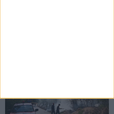
5 Αυγούστου 2026, 6:14 μμ
Παρανάλωμα του πυρός έγινε ΙΧ έξω από
το Μορφοβούνι, έσπευσε η Πυροσβεστική
(ΦΩΤΟ)
ΚΑΡΔΙΤΣΑ