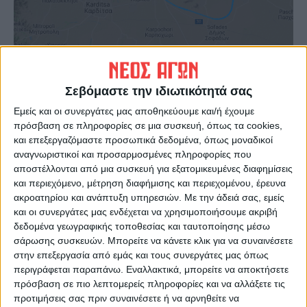
Σεβόμαστε την ιδιωτικότητά σας
Τελευταίες Ειδήσεις Σήμερα
Εμείς και οι συνεργάτες μας αποθηκεύουμε και/ή έχουμε
πρόσβαση σε πληροφορίες σε μια συσκευή, όπως τα cookies,
και επεξεργαζόμαστε προσωπικά δεδομένα, όπως μοναδικοί
Ακολούθησε την εφημερίδα ΝΕΟΣ
αναγνωριστικοί και προσαρμοσμένες πληροφορίες που
ΑΓΩΝ στο Google News!
αποστέλλονται από μια συσκευή για εξατομικευμένες διαφημίσεις
και περιεχόμενο, μέτρηση διαφήμισης και περιεχομένου, έρευνα
Όλες οι εξελίξεις στην περιοχή της
ακροατηρίου και ανάπτυξη υπηρεσιών.
Με την άδειά σας, εμείς
Καρδίτσας και ευρύτερα της Θεσσαλίας
και οι συνεργάτες μας ενδέχεται να χρησιμοποιήσουμε ακριβή
δεδομένα γεωγραφικής τοποθεσίας και ταυτοποίησης μέσω
σάρωσης συσκευών. Μπορείτε να κάνετε κλικ για να συναινέσετε
ΠΡΟΗΓΟΥΜΕΝΟ ΑΡΘΡΟ
ΕΠΟΜΕΝΟ ΑΡΘΡΟ
στην επεξεργασία από εμάς και τους συνεργάτες μας όπως
Μετά από τρομερό θρίλερ
Πολλά μπράβο σε όλους...
περιγράφεται παραπάνω. Εναλλακτικά, μπορείτε να αποκτήσετε
λύγισε ο ΑΣΚ από τον
πρόσβαση σε πιο λεπτομερείς πληροφορίες και να αλλάξετε τις
Απόλλωνα Πάτρας (67-70)
προτιμήσεις σας πριν συναινέσετε ή να αρνηθείτε να