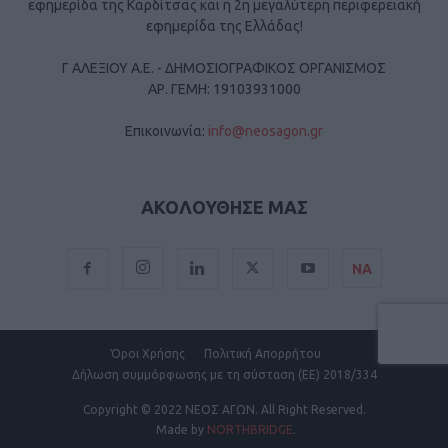
εφημερίδα της Καρδίτσας και η 2η μεγαλύτερη περιφερειακή
εφημερίδα της Ελλάδας!
Γ ΑΛΕΞΙΟΥ Α.Ε. - ΔΗΜΟΣΙΟΓΡΑΦΙΚΟΣ ΟΡΓΑΝΙΣΜΟΣ
ΑΡ. ΓΕΜΗ: 19103931000
Επικοινωνία:
info@neosagon.gr
ΑΚΟΛΟΥΘΗΣΕ ΜΑΣ
ΝΑ
Όροι Χρήσης
Πολιτική Απορρήτου
Δήλωση συμμόρφωσης με τη σύσταση (ΕΕ) 2018/334
Copyright
© 2022 ΝΕΟΣ ΑΓΩΝ.
All Right Reserved.
Made by
NORTHBRIDGE
.