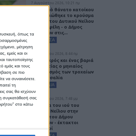
7 Αυγούστου 2026, 10:21 πμ
Μετά από θάνατο κατοίκου
επιβεβαιώθηκε το κρούσμα
του ιού του Δυτικού Νείλου
στην Κυψέλη - ο Δήμος
Σοφάδων στις...
 συσκευή, όπως τα
ΚΑΡΔΙΤΣΑ
προσαρμοσμένες
ιεχόμενο, μέτρηση
ς, εμείς και οι
7 Αυγούστου 2026, 8:44 πμ
και ταυτοποίησης
Ένας νεκρός και ένας βαριά
τραυματίας ο μηνιαίος
ό εμάς και τους
απολογισμός των τροχαίων
σβαση σε πιο
στη Θεσσαλία
τε να συναινέσετε.
ΘΕΣΣΑΛΙΑ
αιτεί τη
εις σας θα ισχύουν
 τη συγκατάθεσή σας
6 Αυγούστου 2026, 7:48 μμ
ορρήτου" στο κάτω
Κρούσμα του ιού του
Δυτικού Νείλου στην
Κυψέλη του Δήμου
Σοφάδων - έκτακτοι
ψεκασμοί
ΚΑΡΔΙΤΣΑ