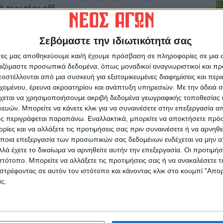
ά των play off…
 άλλη μια συγκλονιστική προσπάθεια των
Σεβόμαστε την ιδιωτικότητά σας
ντρο την Καρδίτσα σε όλη την Ελλάδα και
άτες μας αποθηκεύουμε και/ή έχουμε πρόσβαση σε πληροφορίες σε μια
ργαζόμαστε προσωπικά δεδομένα, όπως μοναδικοί αναγνωριστικοί και 
στέλλονται από μια συσκευή για εξατομικευμένες διαφημίσεις και περ
τοριά το προσεχές Σάββατο…
εχομένου, έρευνα ακροατηρίου και ανάπτυξη υπηρεσιών.
Με την άδειά σα
χεται να χρησιμοποιήσουμε ακριβή δεδομένα γεωγραφικής τοποθεσίας 
ό κερδίζοντας με 94-59 τον Χαρίλαο Τρικούπη
ών. Μπορείτε να κάνετε κλικ για να συναινέσετε στην επεξεργασία απ
ς περιγράφεται παραπάνω. Εναλλακτικά, μπορείτε να αποκτήσετε πρό
ίες και να αλλάξετε τις προτιμήσεις σας πριν συναινέσετε ή να αρνηθεί
ποια επεξεργασία των προσωπικών σας δεδομένων ενδέχεται να μην απ
λά έχετε το δικαίωμα να αρνηθείτε αυτήν την επεξεργασία. Οι προτιμήσ
ιστότοπο. Μπορείτε να αλλάξετε τις προτιμήσεις σας ή να ανακαλέσετε
στρέφοντας σε αυτόν τον ιστότοπο και κάνοντας κλικ στο κουμπί "Απ
ς.
ρίδα ΝΕΟΣ ΑΓΩΝ στο Google News!
οχή της Καρδίτσας και ευρύτερα της Θεσσαλίας