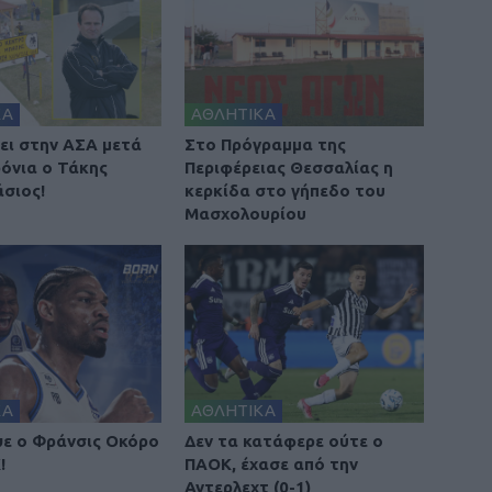
ΚΑ
ΑΘΛΗΤΙΚΑ
ει στην ΑΣΑ μετά
Στο Πρόγραμμα της
ρόνια ο Τάκης
Περιφέρειας Θεσσαλίας η
σιος!
κερκίδα στο γήπεδο του
Μασχολουρίου
ΚΑ
ΑΘΛΗΤΙΚΑ
ε ο Φράνσις Οκόρο
Δεν τα κατάφερε ούτε ο
!
ΠΑΟΚ, έχασε από την
Αντερλεχτ (0-1)