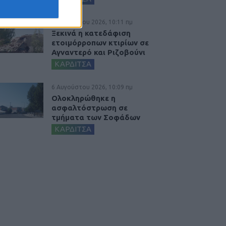
6 Αυγούστου 2026, 10:11 πμ
Ξεκινά η κατεδάφιση
ετοιμόρροπων κτιρίων σε
Αγναντερό και Ριζοβούνι
ΚΑΡΔΙΤΣΑ
6 Αυγούστου 2026, 10:09 πμ
Ολοκληρώθηκε η
ασφαλτόστρωση σε
τμήματα των Σοφάδων
ΚΑΡΔΙΤΣΑ