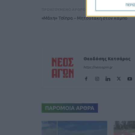
ΠΕΡΙ
ΠΡΟΗΓΟΥΜΕΝΟ ΑΡΘΡΟ
«Μάχη» Τσίπρα – Μητσοτάκη στον κάμπο
Θεοδόσης Κατσάρας
https://neosagon.gr
ΠΑΡΟΜΟΙΑ ΑΡΘΡΑ