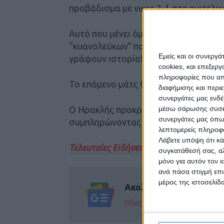
προβάδισμα με νικες 2-1 στα ημιτελικ
Αυτό που μένει όμως ως γεύση, είναι
“κυανολεύκων” που έχουν κάνει επίκε
Εμείς και οι συνεργ
γράφουν ιστορία!!!
cookies, και επεξε
πληροφορίες που απο
Το επόμενο μάτς θα γίνει στην Κασ
διαφήμισης και περι
συνεργάτες μας ενδέ
Ο Ηρακλής προκρίθηκε ήδη στον τελικ
μέσω σάρωσης συσκευ
συνεργάτες μας όπω
συμπληρώνοντας τρείς νίκες…
λεπτομερείς πληροφορ
Λάβετε υπόψη ότι κά
Τελευταίες Ειδήσεις Σήμερα
συγκατάθεσή σας, αλ
μόνο για αυτόν τον 
ανά πάσα στιγμή επι
μέρος της ιστοσελίδα
Ακολούθησε την εφημε
Όλες οι εξελίξεις στην περι