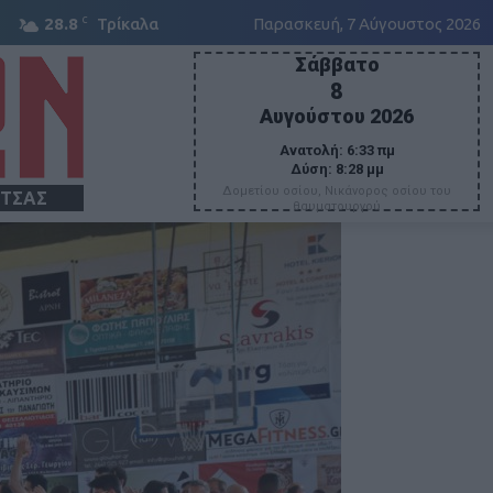
C
28.8
Τρίκαλα
Παρασκευή, 7 Αύγουστος 2026
Σάββατο
8
Αυγούστου 2026
Ανατολή:
6:33 πμ
Δύση:
8:28 μμ
Δομετίου οσίου, Νικάνορος οσίου του
ΙΤΣΑΣ
θαυματουργού