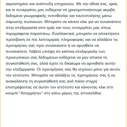
Πανεπιστημιακού Νοσοκομείου. Η Νευρολογική κλινική θα εξοπλιστεί
ακροατηρίου και ανάπτυξη υπηρεσιών.
Με την άδειά σας, εμείς
και οι συνεργάτες μας ενδέχεται να χρησιμοποιήσουμε ακριβή
με έναν ηλεκτρομυογράφο 6 καναλιών, με έναν
δεδομένα γεωγραφικής τοποθεσίας και ταυτοποίησης μέσω
ηλεκτροεγκεφαλογράφο 24ωρης καταγραφής τουλάχιστον 25
σάρωσης συσκευών. Μπορείτε να κάνετε κλικ για να συναινέσετε
στην επεξεργασία από εμάς και τους συνεργάτες μας όπως
καναλιών ηλεκτροεγκεφαλογραφήματος και 14 διπολικών καναλιών
περιγράφεται παραπάνω. Εναλλακτικά, μπορείτε να αποκτήσετε
και με δύο μόνιτορ μεγέθους τουλάχιστον 10 ιντσών και τουλάχιστον
πρόσβαση σε πιο λεπτομερείς πληροφορίες και να αλλάξετε τις
προτιμήσεις σας πριν συναινέσετε ή να αρνηθείτε να
4 κυματομορφών. Η Ψυχιατρική κλινική θα εξοπλιστεί με έναν
συναινέσετε.
Λάβετε υπόψη ότι κάποια επεξεργασία των
ηλεκτροεγκεφαλογράφο τουλάχιστον 32 καναλίων από τα οποία
προσωπικών σας δεδομένων ενδέχεται να μην απαιτεί τη
τουλάχιστον 9 θα είναι διπολικές και βοηθητικές είσοδοι, συμβατό με
συγκατάθεσή σας, αλλά έχετε το δικαίωμα να αρνηθείτε αυτήν
την επεξεργασία. Οι προτιμήσεις σας θα ισχύουν μόνο για αυτόν
διακρανιακό μαγνητικό ερεθιστή, ένα σύστημα νευροπλοήγησης,
τον ιστότοπο. Μπορείτε να αλλάξετε τις προτιμήσεις σας ή να
συμβατό με μαγνητικό ερεθιστή και ένα μαγνητικό ερεθιστή με
ανακαλέσετε τη συγκατάθεσή σας ανά πάσα στιγμή
επιστρέφοντας σε αυτόν τον ιστότοπο και κάνοντας κλικ στο
δυνατότητα παραγωγής μονοφασικής, διφασικής κυματομορφής και
κουμπί "Απορρήτου" στο κάτω μέρος της ιστοσελίδας.
κυματομορφής μισού ημιτόνου.
Με την προμήθεια του του ανωτέρω εξοπλισμού θα βελτιωθεί
σημαντικά το έργο της Νευρολογικής κλινικής και της Ψυχιατρικής