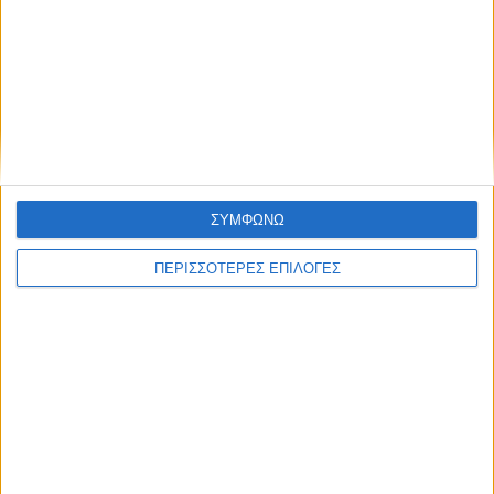
ΘΕΣΣΑΛΙΑ
776 κρατούμενοι σε εγκαταστάσεις
χωρητικότητας 600 ατόμων στις φυλακές
Τρικάλων
ΣΥΜΦΩΝΩ
ΠΕΡΙΣΣΟΤΕΡΕΣ ΕΠΙΛΟΓΕΣ