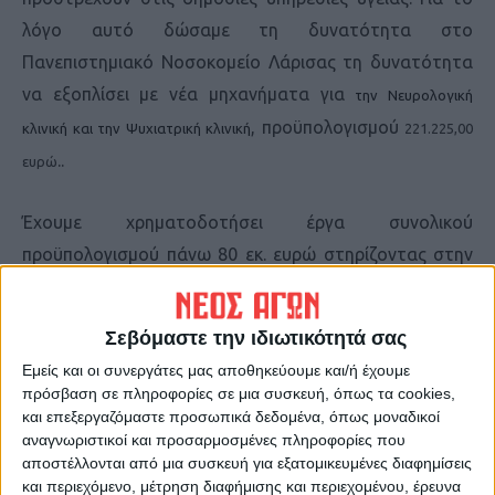
λόγο αυτό δώσαμε τη δυνατότητα στο
Πανεπιστημιακό Νοσοκομείο Λάρισας τη δυνατότητα
να εξοπλίσει με νέα μηχανήματα για
την Νευρολογική
, προϋπολογισμού
κλινική και την Ψυχιατρική κλινική
221.225,00
..
ευρώ
Έχουμε χρηματοδοτήσει έργα συνολικού
προϋπολογισμού πάνω 80 εκ. ευρώ στηρίζοντας στην
πράξη τα δημόσια νοσοκομεία μας και τη δημόσια
υγεία στη Θεσσαλία».
Σεβόμαστε την ιδιωτικότητά σας
Εμείς και οι συνεργάτες μας αποθηκεύουμε και/ή έχουμε
ΑΝΤΙΚΕΙΜΕΝΟ ΕΡΓΟΥ:
πρόσβαση σε πληροφορίες σε μια συσκευή, όπως τα cookies,
και επεξεργαζόμαστε προσωπικά δεδομένα, όπως μοναδικοί
αναγνωριστικοί και προσαρμοσμένες πληροφορίες που
Ο διαγωνισμός αφορά στην προμήθεια ιατροτεχνολογικού εξοπλισμού
αποστέλλονται από μια συσκευή για εξατομικευμένες διαφημίσεις
για την Νευρολογική Κλινική και την Ψυχιατρική Κλινική του
και περιεχόμενο, μέτρηση διαφήμισης και περιεχομένου, έρευνα