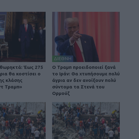
ΔΙΕΘΝΗ
θωρηκτά: Έως 275
O Τραμπ προειδοποιεί ξανά
ρια θα κοστίσει ο
το Ιράν: Θα χτυπήσουμε πολύ
ης κλάσης
άγρια αν δεν ανοίξουν πολύ
τ Τραμπ»
σύντομα τα Στενά του
Ορμούζ