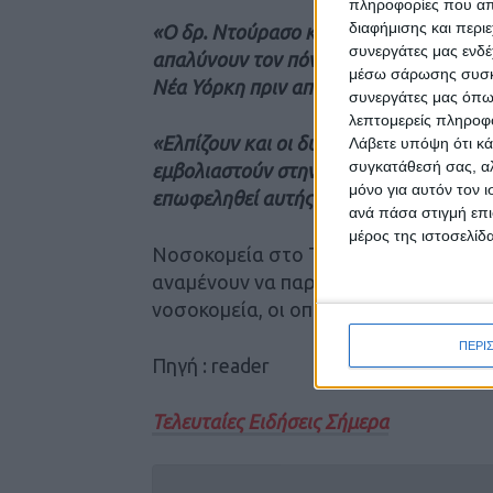
πληροφορίες που απο
διαφήμισης και περι
«Ο δρ. Ντούρασο και η νοσηλεύτρια Λίν
συνεργάτες μας ενδέ
απαλύνουν τον πόνο των ασθενών με Cov
μέσω σάρωσης συσκευ
Νέα Υόρκη πριν από 10 μήνες»
, επισημ
συνεργάτες μας όπω
λεπτομερείς πληροφορ
«Ελπίζουν και οι δύο ότι η προθυμία 
Λάβετε υπόψη ότι κά
συγκατάθεσή σας, αλ
εμβολιαστούν στην περιοχή θα αποτελέσ
μόνο για αυτόν τον 
επωφεληθεί αυτής της σωτήριας για τη
ανά πάσα στιγμή επι
μέρος της ιστοσελίδα
Νοσοκομεία στο Τέξας, στη Γιούτα κ
αναμένουν να παραλάβουν σήμερα τις
νοσοκομεία, οι οποίες θα χορηγηθού
ΠΕΡΙ
Πηγή : reader
Τελευταίες Ειδήσεις Σήμερα