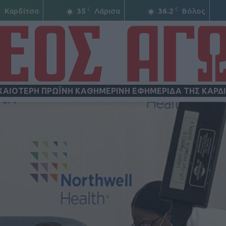
C
C
C
Καρδίτσα
35
Λάρισα
36.2
Βόλος
ΧΑΙΟΤΕΡΗ ΠΡΩΪΝΗ ΚΑΘΗΜΕΡΙΝΗ ΕΦΗΜΕΡΙΔΑ ΤΗΣ ΚΑΡΔ
ΝΕΟΣ
ΑΓΩΝ