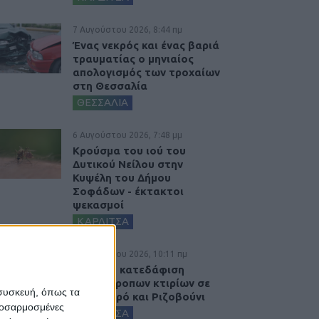
7 Αυγούστου 2026, 8:44 πμ
Ένας νεκρός και ένας βαριά
τραυματίας ο μηνιαίος
απολογισμός των τροχαίων
στη Θεσσαλία
ΘΕΣΣΑΛΙΑ
6 Αυγούστου 2026, 7:48 μμ
Κρούσμα του ιού του
Δυτικού Νείλου στην
Κυψέλη του Δήμου
Σοφάδων - έκτακτοι
ψεκασμοί
ΚΑΡΔΙΤΣΑ
6 Αυγούστου 2026, 10:11 πμ
Ξεκινά η κατεδάφιση
ετοιμόρροπων κτιρίων σε
 συσκευή, όπως τα
Αγναντερό και Ριζοβούνι
προσαρμοσμένες
ΚΑΡΔΙΤΣΑ