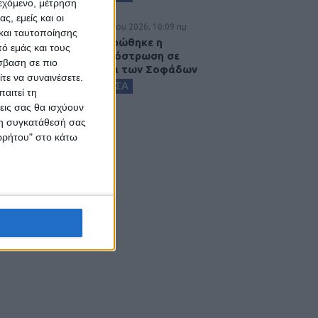
ιεχόμενο, μέτρηση
ς, εμείς και οι
6 Αυγούστου 2026, 10:09 πμ
και ταυτοποίησης
Ολοκληρώθηκε η
ό εμάς και τους
ασφαλτόστρωση σε
σβαση σε πιο
τμήματα των Σοφάδων
τε να συναινέσετε.
ΚΑΡΔΙΤΣΑ
αιτεί τη
εις σας θα ισχύουν
 τη συγκατάθεσή σας
ορρήτου" στο κάτω