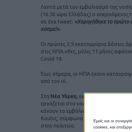
Λεπτά μετά τον εμβολιασμό της νοσηλ
(16.30 ώρα Ελλάδας) ο απερχόμενος
σε ένα tweet:
«Χορηγήθηκε το πρώτο ε
κόσμε!».
Οι πρώτες 2,9 εκατομμύρια δόσεις ά
στις ΗΠΑ χθες, μόλις 11 μήνες αφότ
Covid-19.
Έως σήμερα, οι ΗΠΑ έχουν καταγράψε
από τον ιό.
Στη
Νέα Υόρκη
, εκτός της νοσηλεύτρ
εργάζεται στο νοσοκομείο Lenox Hill
κάνουν το εμβόλιο δημοσίως σήμερα, 
Κουίνς, σύμφωνα με το Northwell He
Εμείς και οι συνεργ
στην πολιτεία.
cookies, και επεξε