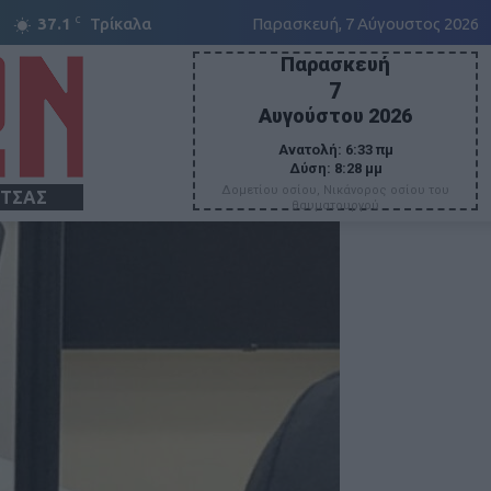
C
37.1
Τρίκαλα
Παρασκευή, 7 Αύγουστος 2026
Παρασκευή
7
Αυγούστου 2026
Ανατολή:
6:33 πμ
Δύση:
8:28 μμ
Δομετίου οσίου, Νικάνορος οσίου του
ΙΤΣΑΣ
θαυματουργού