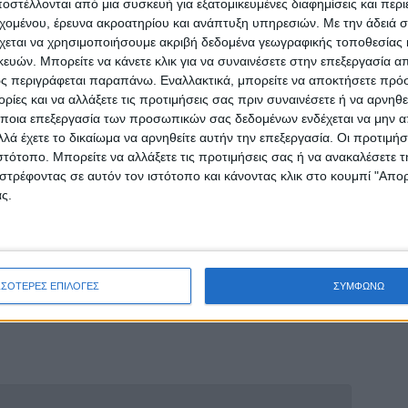
στέλλονται από μια συσκευή για εξατομικευμένες διαφημίσεις και περ
εχομένου, έρευνα ακροατηρίου και ανάπτυξη υπηρεσιών.
Με την άδειά σα
τσεϊ έχουν εργαστεί ακούραστα για να
χεται να χρησιμοποιήσουμε ακριβή δεδομένα γεωγραφικής τοποθεσίας 
id-19, από τότε που η επιδημία ξεκίνησε στη
ών. Μπορείτε να κάνετε κλικ για να συναινέσετε στην επεξεργασία απ
αίνεται σε ανακοίνωση του Northwell.
ς περιγράφεται παραπάνω. Εναλλακτικά, μπορείτε να αποκτήσετε πρό
ίες και να αλλάξετε τις προτιμήσεις σας πριν συναινέσετε ή να αρνηθεί
τους να βρεθούν μεταξύ των πρώτων που θα
ποια επεξεργασία των προσωπικών σας δεδομένων ενδέχεται να μην απ
λά έχετε το δικαίωμα να αρνηθείτε αυτήν την επεξεργασία. Οι προτιμήσ
ει παράδειγμα στο γενικό σύνολο για να
ιστότοπο. Μπορείτε να αλλάξετε τις προτιμήσεις σας ή να ανακαλέσετε
 ζωή θεραπείας».
στρέφοντας σε αυτόν τον ιστότοπο και κάνοντας κλικ στο κουμπί "Απ
ς.
αι τη Μινεσότα γνωστοποίησαν επίσης ότι
 πρώτες δόσεις του εμβολίου επιλεγμένα
ν αμέσως.
ΣΣΟΤΕΡΕΣ ΕΠΙΛΟΓΕΣ
ΣΥΜΦΩΝΩ