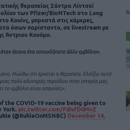
τατικής θεραπείας
Σάντρα Λίντσεϊ
Α
βολίου
των Pfizer/BioNTech στο Long
 στο Κουίνς, μπροστά στις κάμερες,
τα όσων παρίσταντο, σε livestream με
ης
Άντριου Κουόμο
.
 όταν έκανα ένα οποιοδήποτε άλλο εμβόλιο»
,
νη. Νιώθω ότι έρχεται η θεραπεία. Ελπίζω αυτό
μιας πολύ οδυνηρής περιόδου στην ιστορία μας.
 το εμβόλιο είναι ασφαλές».
 of the COVID-19 vaccine being given to
w York.
pic.twitter.com/FdivfD0MvZ
Ruhle (@RuhleOnMSNBC)
December 14,