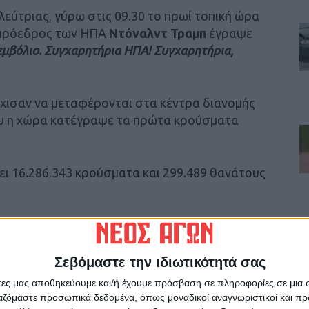
εύτριας, γύρω στις 09.30 το πρωί τοπική ώρα
 πρόεδρος των ΗΠΑ
Ντόναλντ Τραμπ
έγραψε
μβόλιο. Συγχαρητήρια ΗΠΑ! Συγχαρητήρια,
ρχισαν να μεταφέρονται στα κέντρα διανομής
ου η χώρα κατέγραψε τα πρώτα κρούσματα
ι 16.286.343 κρούσματα και 299.489 θανάτους
ιας
Σάντρα Λίντσεϊ
, ένας γιατρός που
 θα είναι επίσης μεταξύ των πρώτων που θα
στο Long Island Jewish Medical Center στο
Σεβόμαστε την ιδιωτικότητά σας
alth, το μεγαλύτερο νοσοκομειακό σύστημα
άτες μας αποθηκεύουμε και/ή έχουμε πρόσβαση σε πληροφορίες σε μια
ργαζόμαστε προσωπικά δεδομένα, όπως μοναδικοί αναγνωριστικοί και 