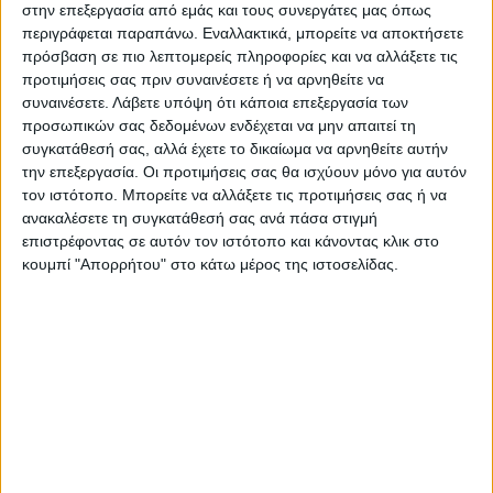
ανίχνευσης κορονοϊού, που ενδεχομένως θα
στην επεξεργασία από εμάς και τους συνεργάτες μας όπως
επιταχύνει τη δυνατότητα να γίνονται τεστ
περιγράφεται παραπάνω. Εναλλακτικά, μπορείτε να αποκτήσετε
πρόσβαση σε πιο λεπτομερείς πληροφορίες και να αλλάξετε τις
σε ασθενείς
κατά 10 φορές.
προτιμήσεις σας πριν συναινέσετε ή να αρνηθείτε να
συναινέσετε.
Λάβετε υπόψη ότι κάποια επεξεργασία των
Πηγή :
insider.gr
προσωπικών σας δεδομένων ενδέχεται να μην απαιτεί τη
συγκατάθεσή σας, αλλά έχετε το δικαίωμα να αρνηθείτε αυτήν
την επεξεργασία. Οι προτιμήσεις σας θα ισχύουν μόνο για αυτόν
Τελευταίες Ειδήσεις Σήμερα
τον ιστότοπο. Μπορείτε να αλλάξετε τις προτιμήσεις σας ή να
ανακαλέσετε τη συγκατάθεσή σας ανά πάσα στιγμή
επιστρέφοντας σε αυτόν τον ιστότοπο και κάνοντας κλικ στο
Ακολούθησε την εφημερίδα ΝΕΟΣ
κουμπί "Απορρήτου" στο κάτω μέρος της ιστοσελίδας.
ΑΓΩΝ στο Google News!
Όλες οι εξελίξεις στην περιοχή της
Καρδίτσας και ευρύτερα της Θεσσαλίας
ΠΡΟΗΓΟΥΜΕΝΟ ΑΡΘΡΟ
ΕΠΟΜΕΝΟ ΑΡΘΡΟ
Covid-19: Η Ελβετία σε
Με... μάσκες η συνεδρίαση
κατάσταση έκτακτης
του άτυπου συντονιστικού
ανάγκης, απαγορεύονται
οργάνου του Δήμου