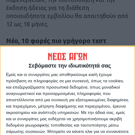
έκδοση άδειας για τη διάθεση
οποιουδήποτε εμβολίου θα απαιτηθούν από
12 ως 18 μήνες.
Νέο, 10 φορές πιο γρήγορο τεστ
για
τονCovid-19
:
Το «πράσινο φως» της αμερικανικής
Σεβόμαστε την ιδιωτικότητά σας
κυβέρνησης έλαβε η
φαρμακευτική
Εμείς και οι συνεργάτες μας αποθηκεύουμε και/ή έχουμε
εταιρεία Roche
για την παραγωγή ενός
νέου
πρόσβαση σε πληροφορίες σε μια συσκευή, όπως τα cookies,
τεστ
για
τη διάγνωσητου κορονοϊού
.
και επεξεργαζόμαστε προσωπικά δεδομένα, όπως μοναδικοί
αναγνωριστικοί και προσαρμοσμένες πληροφορίες που
αποστέλλονται από μια συσκευή για εξατομικευμένες διαφημίσεις
Σύμφωνα με δημοσίευμα της Wall Street
και περιεχόμενο, μέτρηση διαφήμισης και περιεχομένου, έρευνα
Journal
, η Roche έλαβε την επείγουσα
ακροατηρίου και ανάπτυξη υπηρεσιών.
Με την άδειά σας, εμείς
και οι συνεργάτες μας ενδέχεται να χρησιμοποιήσουμε ακριβή
έγκριση από την αμερικανική κυβέρνηση για
δεδομένα γεωγραφικής τοποθεσίας και ταυτοποίησης μέσω
ένα πολύ πιο αυτοματοποιημένο τεστ
σάρωσης συσκευών. Μπορείτε να κάνετε κλικ για να συναινέσετε