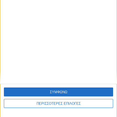
πολύ σύντομα τα Στενά του Ορμούζ
ΣΥΜΦΩΝΩ
ΠΕΡΙΣΣΟΤΕΡΕΣ ΕΠΙΛΟΓΕΣ
ΔΙΕΘΝΗ