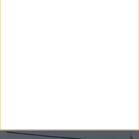
8 Αυγούστου 2026, 9:41 πμ
Δωρεά ακινήτου και μελέτης για τη
δημιουργία «Κειμηλιοαρχείου» στη
Ρεντίνα
ΚΑΡΔΙΤΣΑ