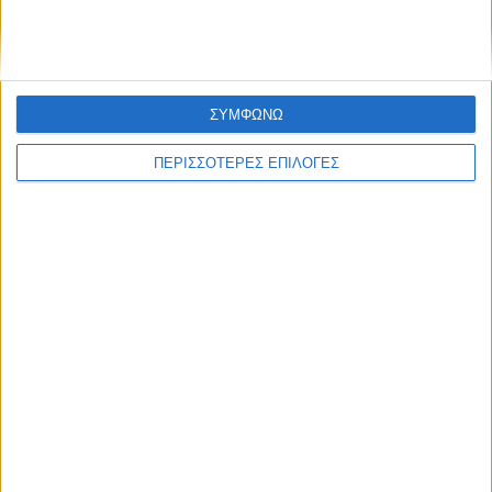
ΣΥΜΦΩΝΩ
ΠΕΡΙΣΣΟΤΕΡΕΣ ΕΠΙΛΟΓΕΣ
ΚΑΡΔΙΤΣΑ
Θετικό το εμπορικό ισοζύγιο στη
Θεσσαλία, με την Καρδίτσα όμως ουραγό
στις εξαγωγές (πίνακες)