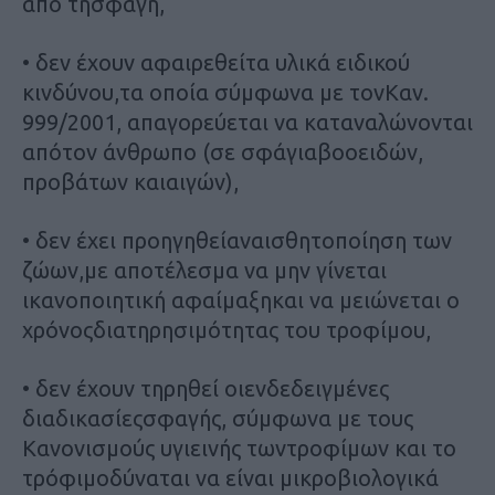
από τησφαγή,
• δεν έχουν αφαιρεθείτα υλικά ειδικού
κινδύνου,τα οποία σύμφωνα με τονΚαν.
999/2001, απαγορεύεται να καταναλώνονται
απότον άνθρωπο (σε σφάγιαβοοειδών,
προβάτων καιαιγών),
• δεν έχει προηγηθείαναισθητοποίηση των
ζώων,με αποτέλεσμα να μην γίνεται
ικανοποιητική αφαίμαξηκαι να μειώνεται ο
χρόνοςδιατηρησιμότητας του τροφίμου,
• δεν έχουν τηρηθεί οιενδεδειγμένες
διαδικασίεςσφαγής, σύμφωνα με τους
Κανονισμούς υγιεινής τωντροφίμων και το
τρόφιμοδύναται να είναι μικροβιολογικά