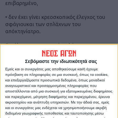
επιβαρημένο,
• δεν έχει γίνει κρεοσκοπικός έλεγχος του
σφάγιουκαι των σπλάχνων του
απόκτηνίατρο.
Για όλους τους παραπάνω λόγους
παρακαλούνται οι καταναλωτές ναείναι
ιδιαίτερα προσεκτικοίστις αγορές τους και
Σεβόμαστε την ιδιωτικότητά σας
ναπροτιμούν μόνο τα εγκεκριμένα σημεία
Εμείς και οι συνεργάτες μας αποθηκεύουμε και/ή έχουμε
λιανικής πώλησης κρέατος προκειμένουνα
πρόσβαση σε πληροφορίες σε μια συσκευή, όπως τα cookies,
είναι σίγουροι για τηνυγιεινή και την
και επεξεργαζόμαστε προσωπικά δεδομένα, όπως μοναδικοί
αναγνωριστικοί και προσαρμοσμένες πληροφορίες που
ασφάλειατων κρεάτων που αγοράζουν.
αποστέλλονται από μια συσκευή για εξατομικευμένες διαφημίσεις
και περιεχόμενο, μέτρηση διαφήμισης και περιεχομένου, έρευνα
Ο καταναλωτής θα πρέπει πάντα να
ακροατηρίου και ανάπτυξη υπηρεσιών.
Με την άδειά σας, εμείς
και οι συνεργάτες μας ενδέχεται να χρησιμοποιήσουμε ακριβή
αναζητεί στοσφάγιο, πριν αγοράσει,
δεδομένα γεωγραφικής τοποθεσίας και ταυτοποίησης μέσω
τησφραγίδα καταλληλότηταςσχήματος