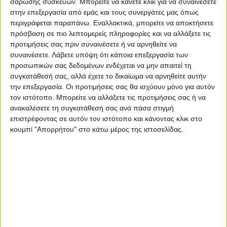
σάρωσης συσκευών. Μπορείτε να κάνετε κλικ για να συναινέσετε
ωοειδούς, στο κέντρο της οποίας
στην επεξεργασία από εμάς και τους συνεργάτες μας όπως
αναγράφεται ο κωδικός αριθμός
περιγράφεται παραπάνω. Εναλλακτικά, μπορείτε να αποκτήσετε
πρόσβαση σε πιο λεπτομερείς πληροφορίες και να αλλάξετε τις
τουσφαγείου όπου έγινε ησφαγή και
προτιμήσεις σας πριν συναινέσετε ή να αρνηθείτε να
περιφερειακάαναγράφονται τα αρχικά
συναινέσετε.
Λάβετε υπόψη ότι κάποια επεξεργασία των
GRκαι τα διακριτικά της Ευρωπαϊκής
προσωπικών σας δεδομένων ενδέχεται να μην απαιτεί τη
συγκατάθεσή σας, αλλά έχετε το δικαίωμα να αρνηθείτε αυτήν
Ένωσης (Ε.Ε.).
την επεξεργασία. Οι προτιμήσεις σας θα ισχύουν μόνο για αυτόν
τον ιστότοπο. Μπορείτε να αλλάξετε τις προτιμήσεις σας ή να
Η ανωτέρω σφραγίδαείναι χρώματος
ανακαλέσετε τη συγκατάθεσή σας ανά πάσα στιγμή
τυρκουάζ«λαμπρό κυανούν» μόνοστην
επιστρέφοντας σε αυτόν τον ιστότοπο και κάνοντας κλικ στο
κουμπί "Απορρήτου" στο κάτω μέρος της ιστοσελίδας.
περίπτωση που πρόκειται για σφάγια
αμνοεριφίωνΕΛΛΗΝΙΚΗΣ ΚΑΤΑΓΩΓΗΣΠΟΥ
ΓΕΝΝΗΘΗΚΑΝ,ΕΚΤΡΑΦΗΚΑΝ ΚΑΙ
ΕΧΟΥΝΣΦΑΓΕΙ ΣΤΗΝ ΕΛΛΑΔΑ ήσφάγια
αμνοεριφίων πουΕΚΤΡΑΦΗΚΑΝ ΣΤΗΝ
ΕΛΛΑΔΑ Ή ΣΕ ΑΛΛΕΣ ΚΟΙΝΟΤΙΚΕΣ ΧΩΡΕΣ
ΚΑΙ ΕΧΟΥΝΣΦΑΓΕΙ ΣΤΗ ΧΩΡΑ ΜΑΣ.