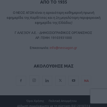
ΑΠΟ ΤΟ 1935
Ο ΝΕΟΣ ΑΓΩΝ είναι η αρχαιότερη καθημερινή πρωινή
εφημερίδα της Καρδίτσας και η 2η μεγαλύτερη περιφερειακή
εφημερίδα της Ελλάδας!
Γ ΑΛΕΞΙΟΥ Α.Ε. - ΔΗΜΟΣΙΟΓΡΑΦΙΚΟΣ ΟΡΓΑΝΙΣΜΟΣ
ΑΡ. ΓΕΜΗ: 19103931000
Επικοινωνία:
info@neosagon.gr
ΑΚΟΛΟΥΘΗΣΕ ΜΑΣ
ΝΑ
Όροι Χρήσης
Πολιτική Απορρήτου
Δήλωση συμμόρφωσης με τη σύσταση (ΕΕ) 2018/334