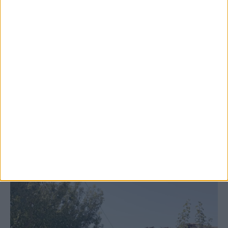
6 Αυγούστου 2026, 7:48 μμ
Κρούσμα του ιού του Δυτικού Νείλου στην
Κυψέλη του Δήμου Σοφάδων - έκτακτοι
ψεκασμοί
ΚΑΡΔΙΤΣΑ