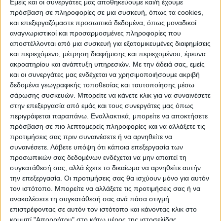
φαινόμενα. Και στον Τύρναβο, η διαχείριση
Εμείς και οι συνεργάτες μας αποθηκεύουμε και/ή έχουμε
πρόσβαση σε πληροφορίες σε μια συσκευή, όπως τα cookies,
ήταν εξαιρετικά επιτυχημένη σύμφωνα με
και επεξεργαζόμαστε προσωπικά δεδομένα, όπως μοναδικοί
τα ελληνικά και διεθνή δεδομένα τα οποία
αναγνωριστικοί και προσαρμοσμένες πληροφορίες που
έχουν δημοσιευτεί. Μετά από προτροπή του
αποστέλλονται από μια συσκευή για εξατομικευμένες διαφημίσεις
και περιεχόμενο, μέτρηση διαφήμισης και περιεχομένου, έρευνα
Περιφερειάρχη κ. Αγοραστού προχωράμε σε
ακροατηρίου και ανάπτυξη υπηρεσιών.
Με την άδειά σας, εμείς
έρευνα για την αντιμετώπιση των
και οι συνεργάτες μας ενδέχεται να χρησιμοποιήσουμε ακριβή
κατολισθητικών φαινομένων στη Δυτική
δεδομένα γεωγραφικής τοποθεσίας και ταυτοποίησης μέσω
και Νότια Θεσσαλία. Μια έρευνα που
σάρωσης συσκευών. Μπορείτε να κάνετε κλικ για να συναινέσετε
στην επεξεργασία από εμάς και τους συνεργάτες μας όπως
αποσκοπεί στην αντιμετώπιση ενός
περιγράφεται παραπάνω. Εναλλακτικά, μπορείτε να αποκτήσετε
προβλήματος που μετρά 7 δεκαετίες, αφού
πρόσβαση σε πιο λεπτομερείς πληροφορίες και να αλλάξετε τις
από το 1950 μέχρι σήμερα έχουν εκδηλωθεί
προτιμήσεις σας πριν συναινέσετε ή να αρνηθείτε να
συναινέσετε.
Λάβετε υπόψη ότι κάποια επεξεργασία των
πολλές κατολισθήσεις κυρίως στον ορεινό
προσωπικών σας δεδομένων ενδέχεται να μην απαιτεί τη
όγκο της Πίνδου και στον ορεινό όγκο της
συγκατάθεσή σας, αλλά έχετε το δικαίωμα να αρνηθείτε αυτήν
Νότιας Θεσσαλίας σε Δομοκό και Όθρυ.
την επεξεργασία. Οι προτιμήσεις σας θα ισχύουν μόνο για αυτόν
Αντίστοιχα φαινόμενα υπάρχουν πιο
τον ιστότοπο. Μπορείτε να αλλάξετε τις προτιμήσεις σας ή να
ανακαλέσετε τη συγκατάθεσή σας ανά πάσα στιγμή
μειωμένα, στο Πήλιο, τον Όλυμπο και τον
επιστρέφοντας σε αυτόν τον ιστότοπο και κάνοντας κλικ στο
Κίσσαβο. Στην θεομηνία του Ιανού, τα
κουμπί "Απορρήτου" στο κάτω μέρος της ιστοσελίδας.