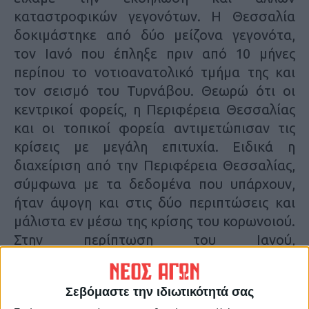
καταστροφικών γεγονότων. Η Θεσσαλία
δοκιμάστηκε από δύο μείζονα γεγονότα,
τον Ιανό που έπληξε πριν από 10 μήνες
περίπου το νοτιοανατολικό τμήμα της και
τον σεισμό του Τυρνάβου. Θεωρώ ότι οι
κεντρικοί φορείς, η Περιφέρεια Θεσσαλίας
και οι τοπικοί φορεία αντιμετώπισαν τις
κρίσεις με μεγάλη επιτυχία. Ειδικά η
διαχείριση από την Περιφέρεια Θεσσαλίας,
σύμφωνα με τα δεδομένα που υπάρχουν,
ήταν άψογη και στις δύο περιπτώσεις και
μάλιστα εν μέσω της κρίσης του κορωνοιού.
Στην περίπτωση του Ιανού,
δρομολογήθηκαν άμεσα δράσεις για την
μείωση των επιπτώσεων από ακραία
Σεβόμαστε την ιδιωτικότητά σας
καιρικά πλημμυρικά και κατολισθητικά