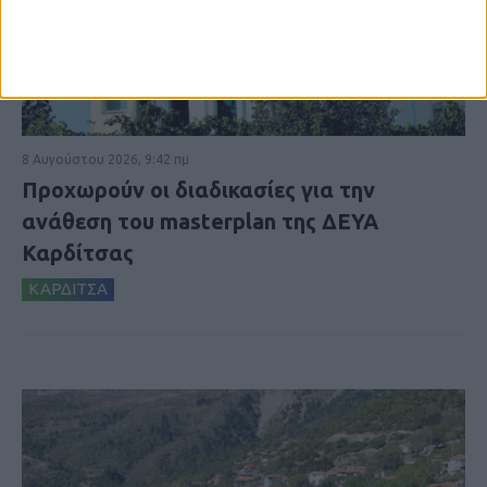
8 Αυγούστου 2026, 9:42 πμ
Προχωρούν οι διαδικασίες για την
ανάθεση του masterplan της ΔΕΥΑ
Καρδίτσας
ΚΑΡΔΙΤΣΑ