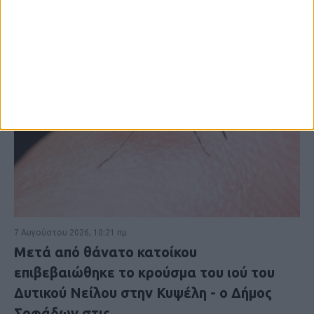
7 Αυγούστου 2026, 10:21 πμ
Μετά από θάνατο κατοίκου
επιβεβαιώθηκε το κρούσμα του ιού του
Δυτικού Νείλου στην Κυψέλη - ο Δήμος
Σοφάδων στις...