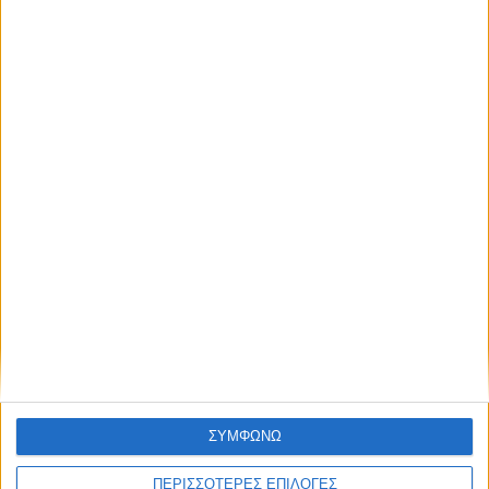
ΚΑΡΔΙΤΣΑ
2,3 εκατ. ευρώ για τη φοιτητική στέγη στο
Πανεπιστήμιο Θεσσαλίας
ΘΕΣΣΑΛΙΑ FM
ΑΚΟΥΣΤΕ ΖΩΝΤΑΝΑ
ΣΥΜΦΩΝΩ
ΠΕΡΙΣΣΟΤΕΡΕΣ ΕΠΙΛΟΓΕΣ