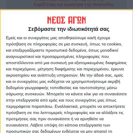
Καρδίτσας και ευρύτερα της Θεσσαλίας
ΠΡΟΗΓΟΥΜΕΝΟ ΑΡΘΡΟ
ΕΠΟΜΕΝΟ ΑΡΘΡΟ
Σεβόμαστε την ιδιωτικότητά σας
Στενεύουν τα χρονικά
Μαρσάρουν τα τρακτέρ οι
Εμείς και οι συνεργάτες μας αποθηκεύουμε και/ή έχουμε
περιθώρια για τα Σχέδια
Λαρισαίοι και ετοιμάζονται
πρόσβαση σε πληροφορίες σε μια συσκευή, όπως τα cookies,
Βελτίωσης στη Θεσσαλία
με τους Καρδιτσιώτες για
και επεξεργαζόμαστε προσωπικά δεδομένα, όπως μοναδικοί
πανθεσσαλικό μπλόκο κα οι
αναγνωριστικοί και προσαρμοσμένες πληροφορίες που
αγρότες της Λάρισας
αποστέλλονται από μια συσκευή για εξατομικευμένες διαφημίσεις
και περιεχόμενο, μέτρηση διαφήμισης και περιεχομένου, έρευνα
ακροατηρίου και ανάπτυξη υπηρεσιών.
Με την άδειά σας, εμείς
και οι συνεργάτες μας ενδέχεται να χρησιμοποιήσουμε ακριβή
δεδομένα γεωγραφικής τοποθεσίας και ταυτοποίησης μέσω
σάρωσης συσκευών. Μπορείτε να κάνετε κλικ για να συναινέσετε
στην επεξεργασία από εμάς και τους συνεργάτες μας όπως
περιγράφεται παραπάνω. Εναλλακτικά, μπορείτε να αποκτήσετε
πρόσβαση σε πιο λεπτομερείς πληροφορίες και να αλλάξετε τις
ΝΕΟΣ ΑΓΩΝ
προτιμήσεις σας πριν συναινέσετε ή να αρνηθείτε να
συναινέσετε.
Λάβετε υπόψη ότι κάποια επεξεργασία των
https://neosagon.gr
προσωπικών σας δεδομένων ενδέχεται να μην απαιτεί τη
Η Αρχαιότερη Καθημερινή Πρωινή Εφημερίδα της Καρδίτσας