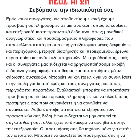
Σεβόμαστε την ιδιωτικότητά σας
Εμείς και οι συνεργάτες μας αποθηκεύουμε και/ή έχουμε
πρόσβαση σε πληροφορίες σε μια συσκευή, όπως τα cookies,
Θεοδόσης Κατσάρας
και επεξεργαζόμαστε προσωπικά δεδομένα, όπως μοναδικοί
https://neosagon.gr
αναγνωριστικοί και προσαρμοσμένες πληροφορίες που
αποστέλλονται από μια συσκευή για εξατομικευμένες διαφημίσεις
και περιεχόμενο, μέτρηση διαφήμισης και περιεχομένου, έρευνα
ακροατηρίου και ανάπτυξη υπηρεσιών.
Με την άδειά σας, εμείς
και οι συνεργάτες μας ενδέχεται να χρησιμοποιήσουμε ακριβή
δεδομένα γεωγραφικής τοποθεσίας και ταυτοποίησης μέσω
σάρωσης συσκευών. Μπορείτε να κάνετε κλικ για να συναινέσετε
ΠΑΡΟΜΟΙΑ ΑΡΘΡΑ
στην επεξεργασία από εμάς και τους συνεργάτες μας όπως
περιγράφεται παραπάνω. Εναλλακτικά, μπορείτε να αποκτήσετε
πρόσβαση σε πιο λεπτομερείς πληροφορίες και να αλλάξετε τις
προτιμήσεις σας πριν συναινέσετε ή να αρνηθείτε να
συναινέσετε.
Λάβετε υπόψη ότι κάποια επεξεργασία των
προσωπικών σας δεδομένων ενδέχεται να μην απαιτεί τη
συγκατάθεσή σας, αλλά έχετε το δικαίωμα να αρνηθείτε αυτήν
την επεξεργασία. Οι προτιμήσεις σας θα ισχύουν μόνο για αυτόν
τον ιστότοπο. Μπορείτε να αλλάξετε τις προτιμήσεις σας ή να