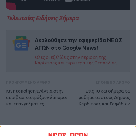
Τελευταίες Ειδήσεις Σήμερα
Ακολούθησε την εφημερίδα ΝΕΟΣ
ΑΓΩΝ στο Google News!
Όλες οι εξελίξεις στην περιοχή της
Καρδίτσας και ευρύτερα της Θεσσαλίας
ΠΡΟΗΓΟΥΜΕΝΟ ΑΡΘΡΟ
ΕΠΟΜΕΝΟ ΑΡΘΡΟ
Κινητοποίηση ενάντια στην
Στις 10 και σήμερα τα
ακρίβεια ετοιμάζουν έμποροι
μαθήματα στους Δήμους
και επαγγελματίες
Καρδίτσας και Σοφάδων