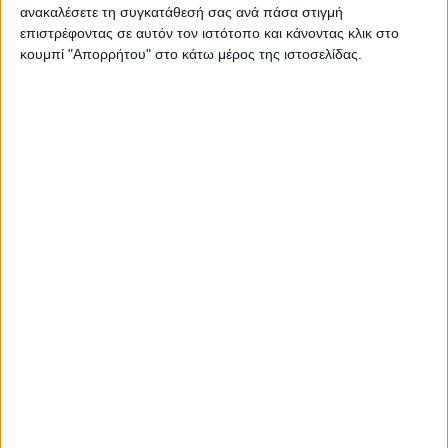
ανακαλέσετε τη συγκατάθεσή σας ανά πάσα στιγμή
επιστρέφοντας σε αυτόν τον ιστότοπο και κάνοντας κλικ στο
κουμπί "Απορρήτου" στο κάτω μέρος της ιστοσελίδας.
ΑΘΛΗΤΙΚΑ
Ευχές από τον ΓΣ Σοφάδων στα πέντε
παιδιά του στίβου της Καρδίτσας