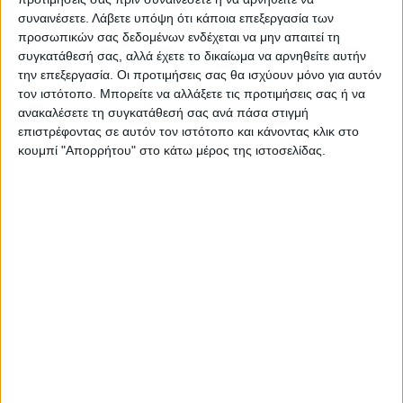
συναινέσετε.
Λάβετε υπόψη ότι κάποια επεξεργασία των
Χτύπησε το πρώτο κουδούνι
Τρίκαλα: Γέννησε το μωρό
προσωπικών σας δεδομένων ενδέχεται να μην απαιτεί τη
στα Λύκεια του Ν. Καρδίτσας,
της και αμέσως μετά
συγκατάθεσή σας, αλλά έχετε το δικαίωμα να αρνηθείτε αυτήν
με το αποτέλεσμα των self
διασωληνώθηκε -πάσχει
την επεξεργασία. Οι προτιμήσεις σας θα ισχύουν μόνο για αυτόν
test ανά χείρας οι μαθητές
σοβαρά από covid
τον ιστότοπο. Μπορείτε να αλλάξετε τις προτιμήσεις σας ή να
ανακαλέσετε τη συγκατάθεσή σας ανά πάσα στιγμή
επιστρέφοντας σε αυτόν τον ιστότοπο και κάνοντας κλικ στο
κουμπί "Απορρήτου" στο κάτω μέρος της ιστοσελίδας.
ΝΕΟΣ ΑΓΩΝ
https://neosagon.gr
Η Αρχαιότερη Καθημερινή Πρωινή Εφημερίδα της Καρδίτσας