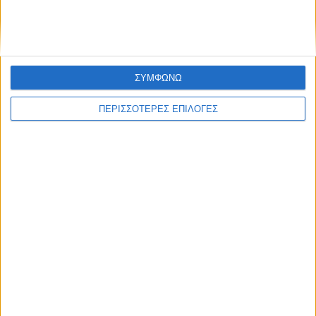
το Μορφοβούνι, έσπευσε η Πυροσβεστική
(ΦΩΤΟ)
ΣΥΜΦΩΝΩ
ΠΕΡΙΣΣΟΤΕΡΕΣ ΕΠΙΛΟΓΕΣ
ΘΕΣΣΑΛΙΑ FM
ΑΚΟΥΣΤΕ ΖΩΝΤΑΝΑ
ΕΠΙΚΕΦΑΛΗΣ ΕΙΔΗΣΕΙΣ