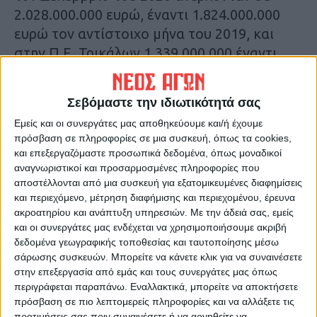
2.028.000.000 ευρώ, έναντι 1.824.000.000
ευρώ τον αντίστοιχο μήνα του 2019, και
στην Π.Ε. Τρικάλων 1.339.000.000 έναντι
1.207.000.000 ευρώ.
Σεβόμαστε την ιδιωτικότητά σας
Αναλυτικότερα στην έντυπη έκδοση του Νέου
Εμείς και οι συνεργάτες μας αποθηκεύουμε και/ή έχουμε
Αγώνα
πρόσβαση σε πληροφορίες σε μια συσκευή, όπως τα cookies,
και επεξεργαζόμαστε προσωπικά δεδομένα, όπως μοναδικοί
Τελευταίες Ειδήσεις Σήμερα
αναγνωριστικοί και προσαρμοσμένες πληροφορίες που
αποστέλλονται από μια συσκευή για εξατομικευμένες διαφημίσεις
και περιεχόμενο, μέτρηση διαφήμισης και περιεχομένου, έρευνα
ακροατηρίου και ανάπτυξη υπηρεσιών.
Με την άδειά σας, εμείς
Ακολούθησε την εφημερίδα ΝΕΟΣ
και οι συνεργάτες μας ενδέχεται να χρησιμοποιήσουμε ακριβή
ΑΓΩΝ στο Google News!
δεδομένα γεωγραφικής τοποθεσίας και ταυτοποίησης μέσω
Όλες οι εξελίξεις στην περιοχή της
σάρωσης συσκευών. Μπορείτε να κάνετε κλικ για να συναινέσετε
Καρδίτσας και ευρύτερα της Θεσσαλίας
στην επεξεργασία από εμάς και τους συνεργάτες μας όπως
περιγράφεται παραπάνω. Εναλλακτικά, μπορείτε να αποκτήσετε
πρόσβαση σε πιο λεπτομερείς πληροφορίες και να αλλάξετε τις
προτιμήσεις σας πριν συναινέσετε ή να αρνηθείτε να
ΠΡΟΗΓΟΥΜΕΝΟ ΑΡΘΡΟ
ΕΠΟΜΕΝΟ ΑΡΘΡΟ