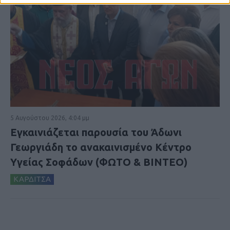
5 Αυγούστου 2026, 4:04 μμ
Εγκαινιάζεται παρουσία του Άδωνι
Γεωργιάδη το ανακαινισμένο Κέντρο
Υγείας Σοφάδων (ΦΩΤΟ & ΒΙΝΤΕΟ)
ΚΑΡΔΙΤΣΑ