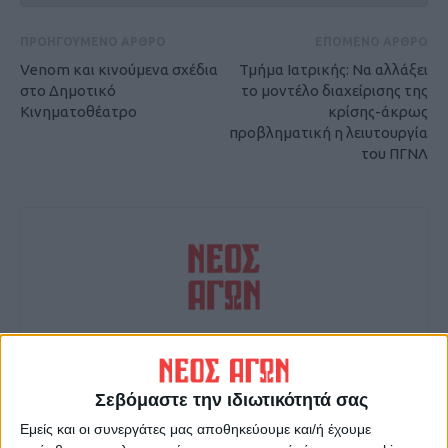
ΠΡΟΗΓΟΥΜΕΝΟ ΑΡΘΡΟ
ΕΠΟΜΕΝΟ ΑΡΘΡΟ
Venom και κινούμενα σχέδια
Τμήμα Ιατρικής: Να αλλάξει
στο Δημοτικό
το μοντέλο διαχείρισης της
Κινηματοθέατρο
κρίσης-άκρως
προβληματική η λειυτουργία
του ΠΓΝΛ
ΝΕΟΣ ΑΓΩΝ
https://neosagon.gr
Σεβόμαστε την ιδιωτικότητά σας
Η Αρχαιότερη Καθημερινή Πρωινή Εφημερίδα της Καρδίτσας
Εμείς και οι συνεργάτες μας αποθηκεύουμε και/ή έχουμε