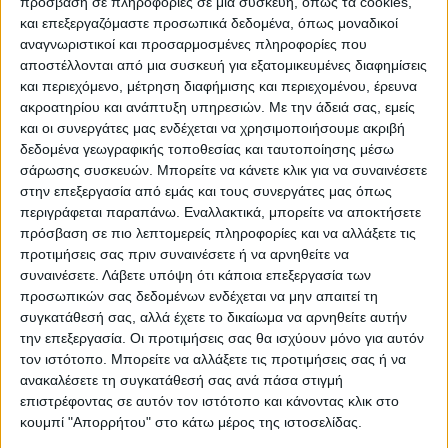
πρόσβαση σε πληροφορίες σε μια συσκευή, όπως τα cookies,
και επεξεργαζόμαστε προσωπικά δεδομένα, όπως μοναδικοί
αναγνωριστικοί και προσαρμοσμένες πληροφορίες που
αποστέλλονται από μια συσκευή για εξατομικευμένες διαφημίσεις
και περιεχόμενο, μέτρηση διαφήμισης και περιεχομένου, έρευνα
ΠΑΡΟΜΟΙΑ ΑΡΘΡΑ
ακροατηρίου και ανάπτυξη υπηρεσιών.
Με την άδειά σας, εμείς
και οι συνεργάτες μας ενδέχεται να χρησιμοποιήσουμε ακριβή
δεδομένα γεωγραφικής τοποθεσίας και ταυτοποίησης μέσω
σάρωσης συσκευών. Μπορείτε να κάνετε κλικ για να συναινέσετε
στην επεξεργασία από εμάς και τους συνεργάτες μας όπως
περιγράφεται παραπάνω. Εναλλακτικά, μπορείτε να αποκτήσετε
πρόσβαση σε πιο λεπτομερείς πληροφορίες και να αλλάξετε τις
προτιμήσεις σας πριν συναινέσετε ή να αρνηθείτε να
συναινέσετε.
Λάβετε υπόψη ότι κάποια επεξεργασία των
προσωπικών σας δεδομένων ενδέχεται να μην απαιτεί τη
συγκατάθεσή σας, αλλά έχετε το δικαίωμα να αρνηθείτε αυτήν
την επεξεργασία. Οι προτιμήσεις σας θα ισχύουν μόνο για αυτόν
VIDEO ΤΗΣ ΘΕΣΣΑΛΙΑΣ
τον ιστότοπο. Μπορείτε να αλλάξετε τις προτιμήσεις σας ή να
Περιπέτεια για τον πρόεδρο του Ε.Κ.Λ
ανακαλέσετε τη συγκατάθεσή σας ανά πάσα στιγμή
επιστρέφοντας σε αυτόν τον ιστότοπο και κάνοντας κλικ στο
Γιάννη Σκόκα
κουμπί "Απορρήτου" στο κάτω μέρος της ιστοσελίδας.