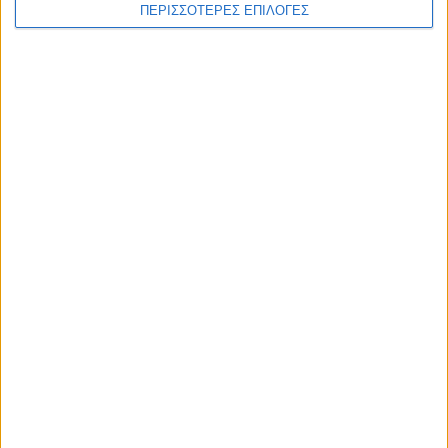
ΠΕΡΙΣΣΟΤΕΡΕΣ ΕΠΙΛΟΓΕΣ
θα κοστίσει ο στόλος της κλάσης
«Ντόναλντ Τραμπ»
ΔΙΕΘΝΗ