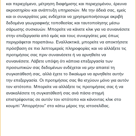
και περιεχόμενο, μέτρηση διαφήμισης και περιεχομένου, έρευνα
Ο υπουργός Εξωτερικών των
ΗΠΑ
ακροατηρίου και ανάπτυξη υπηρεσιών.
Με την άδειά σας, εμείς
ανακοίνωσε ότι θα έχει σήμερα τηλεφωνική
και οι συνεργάτες μας ενδέχεται να χρησιμοποιήσουμε ακριβή
δεδομένα γεωγραφικής τοποθεσίας και ταυτοποίησης μέσω
επικοινωνία με τον Ρώσο ομόλογό του
σάρωσης συσκευών. Μπορείτε να κάνετε κλικ για να συναινέσετε
Σεργκέι Λαβρόφ σε μια ύστατη προσπάθεια
στην επεξεργασία από εμάς και τους συνεργάτες μας όπως
να αποτραπεί μια ενδεχόμενη ρωσική
περιγράφεται παραπάνω. Εναλλακτικά, μπορείτε να αποκτήσετε
εισβολή στην Ουκρανία.
πρόσβαση σε πιο λεπτομερείς πληροφορίες και να αλλάξετε τις
προτιμήσεις σας πριν συναινέσετε ή να αρνηθείτε να
συναινέσετε.
Λάβετε υπόψη ότι κάποια επεξεργασία των
“Συνεχίζουμε να βλέπουμε ανησυχητικές
προσωπικών σας δεδομένων ενδέχεται να μην απαιτεί τη
ενδείξεις ρωσικής κλιμάκωσης, κυρίως την
συγκατάθεσή σας, αλλά έχετε το δικαίωμα να αρνηθείτε αυτήν
άφιξη νέων δυνάμεων στα σύνορα της
την επεξεργασία. Οι προτιμήσεις σας θα ισχύουν μόνο για αυτόν
τον ιστότοπο. Μπορείτε να αλλάξετε τις προτιμήσεις σας ή να
Ουκρανίας”, δήλωσε ο Μπλίνκεν σε
ανακαλέσετε τη συγκατάθεσή σας ανά πάσα στιγμή
συνέντευξη Τύπου που παραχώρησε σήμερα
επιστρέφοντας σε αυτόν τον ιστότοπο και κάνοντας κλικ στο
από τα Φίτζι όπου πραγματοποιεί επίσκεψη.
κουμπί "Απορρήτου" στο κάτω μέρος της ιστοσελίδας.
“Αν η Ρωσία ενδιαφέρεται πραγματικά να
επιλυθεί αυτή η κρίση, την οποία η ίδια