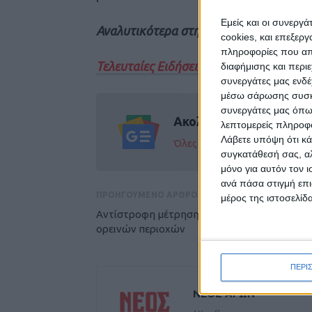
Εμείς και οι συνεργ
Αναλυτικότερα στην έντυπη έκδοση το
cookies, και επεξε
πληροφορίες που απο
Τελευταίες Ειδήσεις Σήμερα
διαφήμισης και περι
συνεργάτες μας ενδέ
μέσω σάρωσης συσκευ
συνεργάτες μας όπω
Ακολούθησε την εφημε
λεπτομερείς πληροφορ
Λάβετε υπόψη ότι κά
Όλες οι εξελίξεις στην περι
συγκατάθεσή σας, αλ
μόνο για αυτόν τον 
ανά πάσα στιγμή επι
ΠΡΟΗΓΟΥΜΕΝΟ ΑΡΘΡΟ
μέρος της ιστοσελίδα
Αντίστροφη μέτρηση για το επίδομα των
ορεινών περιοχών
ΠΕΡΙ
ΝΕΟΣ ΑΓΩΝ