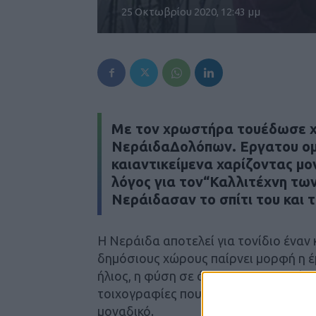
25 Οκτωβρίου 2020, 12:43 μμ
Με τον χρωστήρα τουέδωσε 
ΝεράιδαΔολόπων. Εργατου ομ
καιαντικείμενα χαρίζοντας μο
λόγος για τον“Καλλιτέχνη τω
Νεράιδασαν το σπίτι του και 
Η Νεράιδα αποτελεί για τονίδιο έναν 
δημόσιους χώρους παίρνει μορφή η έ
ήλιος, η φύση σε όλο τηςτο μεγαλείο
τοιχογραφίες που βρίσκονται διάσπα
μοναδικό.