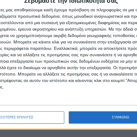
Σεβόμαστε την ιδιωτικότητά σας
άτες μας αποθηκεύουμε και/ή έχουμε πρόσβαση σε πληροφορίες σε μια
υ «Νέου Αγώνα»
ργαζόμαστε προσωπικά δεδομένα, όπως μοναδικοί αναγνωριστικοί και 
στέλλονται από μια συσκευή για εξατομικευμένες διαφημίσεις και περ
εχομένου, έρευνα ακροατηρίου και ανάπτυξη υπηρεσιών.
Με την άδειά σα
χεται να χρησιμοποιήσουμε ακριβή δεδομένα γεωγραφικής τοποθεσίας 
ών. Μπορείτε να κάνετε κλικ για να συναινέσετε στην επεξεργασία απ
ς περιγράφεται παραπάνω. Εναλλακτικά, μπορείτε να αποκτήσετε πρό
ρίδα ΝΕΟΣ ΑΓΩΝ στο Google News!
ίες και να αλλάξετε τις προτιμήσεις σας πριν συναινέσετε ή να αρνηθεί
ποια επεξεργασία των προσωπικών σας δεδομένων ενδέχεται να μην απ
οχή της Καρδίτσας και ευρύτερα της Θεσσαλίας
λά έχετε το δικαίωμα να αρνηθείτε αυτήν την επεξεργασία. Οι προτιμήσ
ιστότοπο. Μπορείτε να αλλάξετε τις προτιμήσεις σας ή να ανακαλέσετε
στρέφοντας σε αυτόν τον ιστότοπο και κάνοντας κλικ στο κουμπί "Απ
ΕΠΟΜΕΝΟ ΑΡΘΡΟ
ς.
«Ούτε σπιθαμή ελεύθερης γης....»
ΣΣΟΤΕΡΕΣ ΕΠΙΛΟΓΕΣ
ΣΥΜΦΩΝΩ