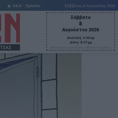
C
34.4
Τρίκαλα
Σάββατο, 8 Αύγουστος 2026
Σάββατο
8
Αυγούστου 2026
Ανατολή:
6:34 πμ
Δύση:
8:27 μμ
ΙΤΣΑΣ
Αιμιλιανού ομολογήτου, Μύρωνος Κρήτης