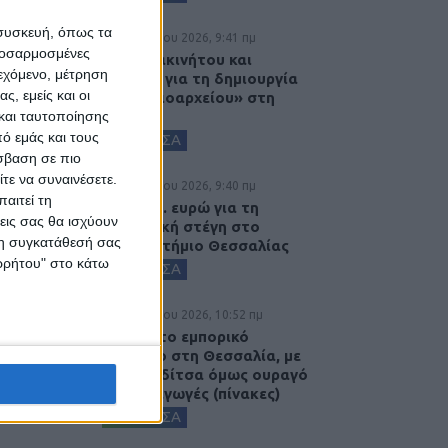
 συσκευή, όπως τα
8 Αυγούστου 2026, 9:41 πμ
προσαρμοσμένες
Δωρεά ακινήτου και
ιεχόμενο, μέτρηση
μελέτης για τη δημιουργία
ς, εμείς και οι
«Κειμηλιοαρχείου» στη
και ταυτοποίησης
Ρεντίνα
ό εμάς και τους
ΚΑΡΔΙΤΣΑ
σβαση σε πιο
τε να συναινέσετε.
8 Αυγούστου 2026, 9:40 πμ
αιτεί τη
2,3 εκατ. ευρώ για τη
εις σας θα ισχύουν
φοιτητική στέγη στο
 τη συγκατάθεσή σας
Πανεπιστήμιο Θεσσαλίας
ορρήτου" στο κάτω
ΚΑΡΔΙΤΣΑ
7 Αυγούστου 2026, 10:52 πμ
Θετικό το εμπορικό
ισοζύγιο στη Θεσσαλία, με
την Καρδίτσα όμως ουραγό
στις εξαγωγές (πίνακες)
ΚΑΡΔΙΤΣΑ