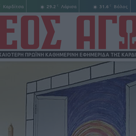
C
C
C
Καρδίτσα
29.2
Λάρισα
31.6
Βόλος
ΧΑΙΟΤΕΡΗ ΠΡΩΪΝΗ ΚΑΘΗΜΕΡΙΝΗ ΕΦΗΜΕΡΙΔΑ ΤΗΣ ΚΑΡΔ
ΝΕΟΣ
ΑΓΩΝ