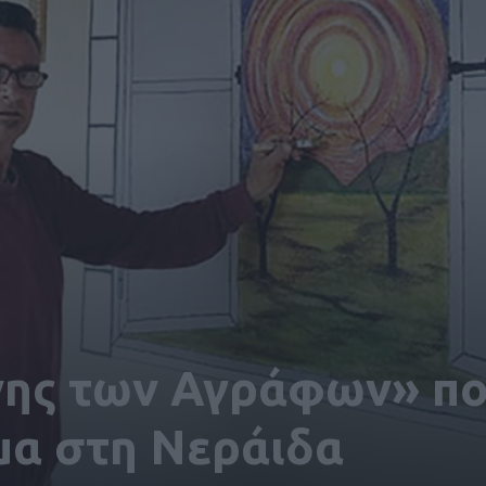
νης των Αγράφων» π
μα στη Νεράιδα