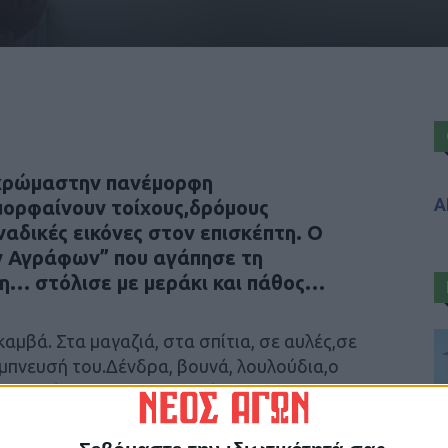
χρώμαστην πανέμορφη
Α
ορφαίνουν τοίχους,δρόμους
ναδικές εικόνες στον επισκέπτη. Ο
ν Αγράφων” που αγάπησε τη
τη… στόλισε με μεράκι και πάθος…
καμβά. Στα μαγαζιά, στα σπίτια, σε αυλές,σε
μπνευσή του.Δένδρα, βουνά, λουλούδια,ο
 ξεδιπλώνεταιστις 40 τουλάχιστον
ρτες στη Νεράιδακαι της προσδίσουν κάτι